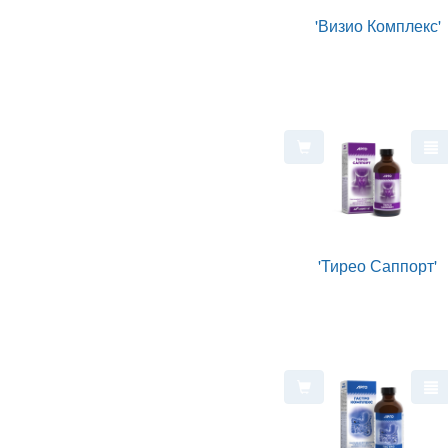
'Визио Комплекс'
'Тирео Саппорт'