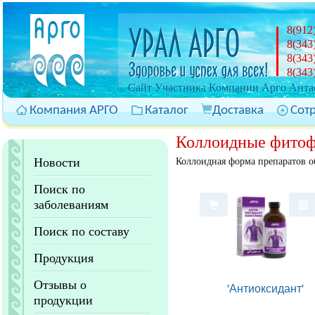
8(912
8(343
8(343
8(343
Cайт Участника Компании Арго Антас
Компания АРГО
Каталог
Доставка
Сот
Коллоидные фито
Новости
Коллоидная форма препаратов о
Поиск по
заболеваниям
Поиск по составу
Продукция
Отзывы о
'Антиоксидант'
продукции