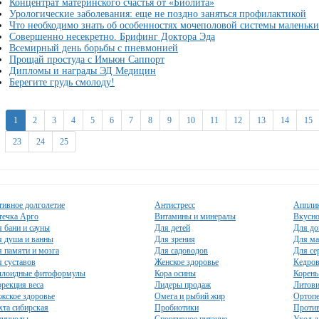
Концентрат материнского счастья от «Биолита»
Урологические заболевания: еще не поздно заняться профилактикой
Что необходимо знать об особенностях мочеполовой системы маленьки
Совершенно несекретно. Брифинг Доктора Эда
Всемирный день борьбы с пневмонией
Прощай простуда с Имьюн Саппорт
Дипломы и награды ЭД Медицин
Берегите грудь смолоду!
1
2
3
4
5
6
7
8
9
10
11
12
13
14
15
23
24
25
тивное долголетие
Антистресс
Аппли
течка Арго
Витамины и минералы
Вкусно
 бани и сауны
Для детей
Для до
я душа и ванны
Для зрения
Для ма
 памяти и мозга
Для садоводов
Для се
 суставов
Женское здоровье
Кедров
ллоидные фитоформулы
Кора осины
Корень
рекция веса
Лидеры продаж
Литови
жское здоровье
Омега и рыбий жир
Ортопе
та сибирская
Пробиотики
Против