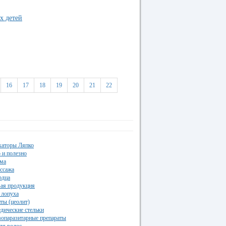
х детей
16
17
18
19
20
21
22
каторы Ляпко
 и полезно
ма
ссажа
рдца
ая продукция
 лопуха
ты (цеолит)
дические стельки
опаразитарные препараты