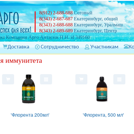
8(912) 2-688-688
Сотовый
8(343) 2-687-687
Екатеринбург, общий
8(343) 2-688-688
Екатеринбург, Уралмаш
8(343) 2-689-689
Екатеринбург, Центр
ка Компании Арго Антасюк Н.Н. id 349160
Доставка
Сотрудничество
Участникам
К
я иммунитета
'Флорента 200мл'
'Флорента, 500 мл'