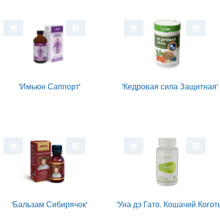
'Имьюн Саппорт'
'Кедровая сила Защитная'
'Бальзам Сибирячок'
'Уна дэ Гато. Кошачий Коготь