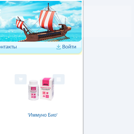
онтакты
Войти
'Иммуно Био'