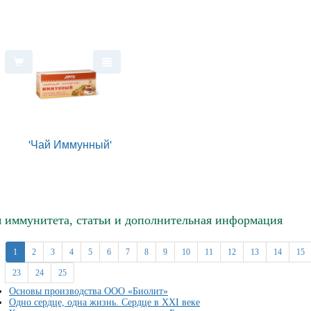
'Чай Иммунный'
 иммунитета, статьи и дополнительная информация
1
2
3
4
5
6
7
8
9
10
11
12
13
14
15
23
24
25
Основы производства ООО «Биолит»
Одно сердце, одна жизнь. Сердце в XXI веке