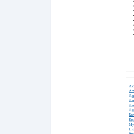
Ак
Ап
Для
Дл
Для
Для
Ко
Кор
Му
Пих