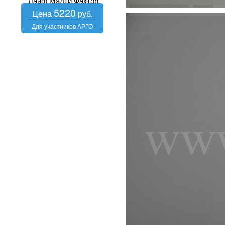
Лайф Малти Фактор
5220