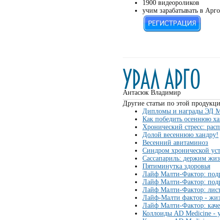
1900 видеороликов
учим зарабатывать в Арго
Антасюк Владимир
Другие статьи по этой продукци
Дипломы и награды ЭД 
Как победить осеннюю х
Хронический стресс: расп
Долой весеннюю хандру!
Весенний авитаминоз
Синдром хронической уст
Сассапариль: держим жи
Пятиминутка здоровья
Лайф Малти-Фактор: под
Лайф Малти-Фактор: под
Лайф Малти-Фактор: лис
Лайф-Малти фактор - жи
Лайф Малти-Фактор: кач
Коллоиды AD Medicine - 