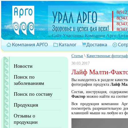
8(912
8(343
8(343
8(343
Cайт Участника Компании Арго Антас
Компания АРГО
Каталог
Доставка
Сот
Статьи
\
Качественные фотограф
30.03.2017
Новости
Лайф Малти-Факто
Поиск по
Вы находитесь в разделе качес
заболеваниям
фотографии продукта
Лайф Ма
Состав, инструкция, содержим
Поиск по составу
Фактор
можно найти на соотве
Вся продукция компании Арг
Продукция
посмотреть разрешительную до
клавишей мыши на любую из ф
Отзывы о
продукции