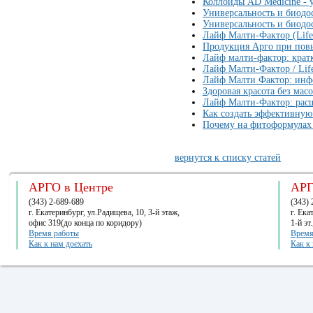
Коллоиды AD Medicine - 
Универсальность и биодо
Универсальность и биодо
Лайф Малти-Фактор (Life 
Продукция Арго при пов
Лайф малти-фактор: крат
Лайф Малти-Фактор / Lif
Лайф Малти Фактор: инф
Здоровая красота без мас
Лайф Малти-Фактор: рас
Как создать эффективную
Почему на фитоформулах
вернутся к списку статей
АРГО в Центре
АРГ
(343) 2-689-689
(343) 
г. Екатеринбург, ул.Радищева, 10, 3-й этаж,
г. Ек
офис 319(до конца по коридору)
1-й эт
Время работы
Время
Как к нам доехать
Как к