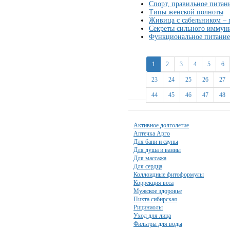
Спорт, правильное питан
Типы женской полноты
Живица с сабельником – п
Секреты сильного иммун
Функциональное питание
1
2
3
4
5
6
23
24
25
26
27
44
45
46
47
48
Активное долголетие
Аптечка Арго
Для бани и сауны
Для душа и ванны
Для массажа
Для сердца
Коллоидные фитоформулы
Коррекция веса
Мужское здоровье
Пихта сибирская
Рициниолы
Уход для лица
Фильтры для воды