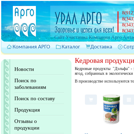
8(912
8(343
8(343
8(343
Cайт Участника Компании Арго Антас
Компания АРГО
Каталог
Доставка
Сот
Кедровая продукц
Новости
Кедровые продукты "Дэльфа" - 
ягод, собранных в экологически
Поиск по
В производстве используются т
заболеваниям
Поиск по составу
Продукция
Отзывы о
продукции