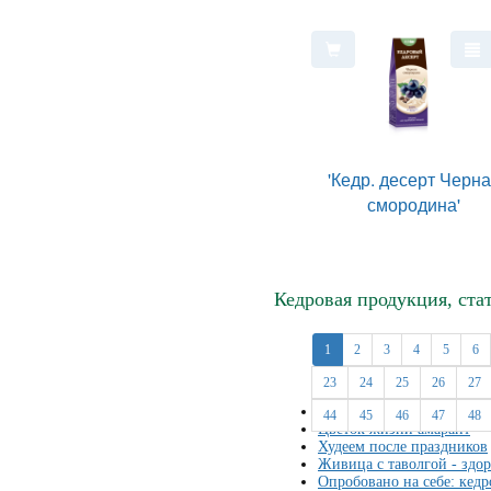
'Кедр. десерт Черн
смородина'
Кедровая продукция, ст
1
2
3
4
5
6
23
24
25
26
27
Секреты женской красоты
44
45
46
47
48
Цветок жизни амарант
Худеем после праздников
Живица с таволгой - здо
Опробовано на себе: кедр