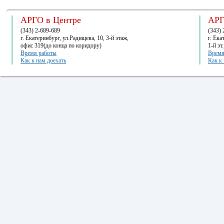
АРГО в Центре
АРГ
(343) 2-689-689
(343) 
г. Екатеринбург, ул.Радищева, 10, 3-й этаж,
г. Ек
офис 319(до конца по коридору)
1-й эт
Время работы
Время
Как к нам доехать
Как к