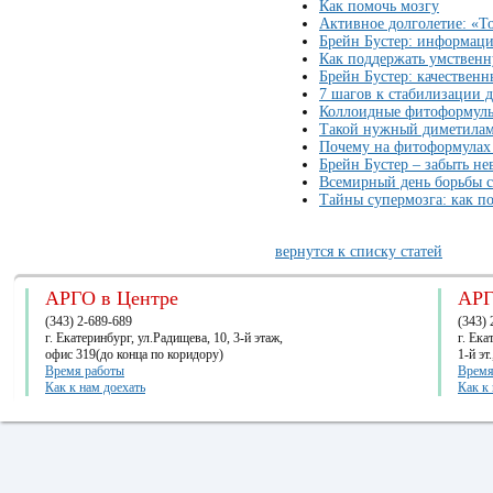
Как помочь мозгу
Активное долголетие: «То
Брейн Бустер: информаци
Как поддержать умственн
Брейн Бустер: качествен
7 шагов к стабилизации 
Коллоидные фитоформулы 
Такой нужный диметила
Почему на фитоформулах
Брейн Бустер – забыть н
Всемирный день борьбы с
Тайны супермозга: как п
вернутся к списку статей
АРГО в Центре
АРГ
(343) 2-689-689
(343) 
г. Екатеринбург, ул.Радищева, 10, 3-й этаж,
г. Ек
офис 319(до конца по коридору)
1-й эт
Время работы
Время
Как к нам доехать
Как к