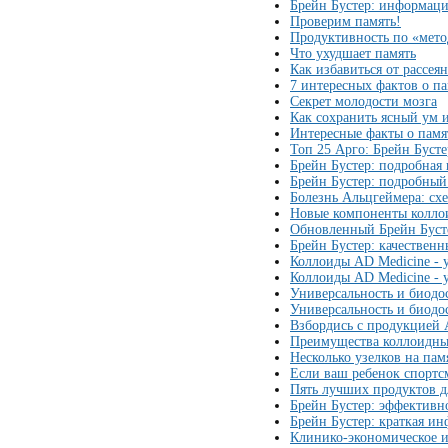
Брейн Бустер: информаци
Проверим память!
Продуктивность по «мет
Что ухудшает память
Как избавиться от рассея
7 интересных фактов о п
Секрет молодости мозга
Как сохранить ясный ум 
Интересные факты о памя
Топ 25 Арго: Брейн Бусте
Брейн Бустер: подробная
Брейн Бустер: подробный
Болезнь Альцгеймера: сх
Новые компоненты колло
Обновленный Брейн Буст
Брейн Бустер: качествен
Коллоиды AD Medicine - 
Коллоиды AD Medicine - 
Универсальность и биодо
Универсальность и биодо
Взбордись с продукцией 
Преимущества коллоидны
Несколько узелков на пам
Если ваш ребенок спортс
Пять лучших продуктов д
Брейн Бустер: эффективно
Брейн Бустер: краткая и
Клинико-экономическое и