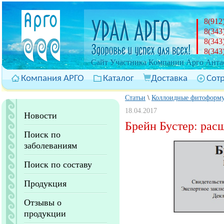
8(912
8(343
8(343
8(343
Cайт Участника Компании Арго Антас
Компания АРГО
Каталог
Доставка
Сот
Статьи
\
Коллоидные фитоформ
18.04.2017
Новости
Брейн Бустер: ра
Поиск по
заболеваниям
Поиск по составу
Продукция
Отзывы о
продукции