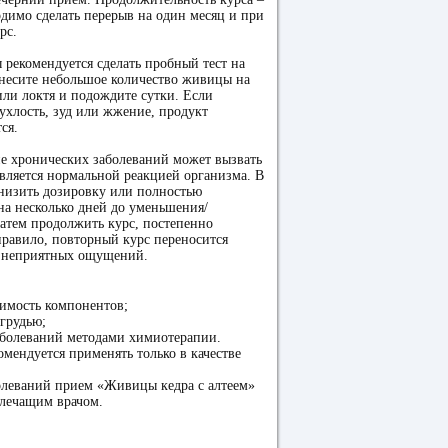
одимо сделать перерыв на один месяц и при
рс.
рекомендуется сделать пробный тест на
анесите небольшое количество живицы на
или локтя и подождите сутки. Если
ухлость, зуд или жжение, продукт
ся.
 хронических заболеваний может вызвать
является нормальной реакцией организма. В
снизить дозировку или полностью
на несколько дней до уменьшения/
атем продолжить курс, постепенно
правило, повторный курс переносится
т неприятных ощущений.
симость компонентов;
 грудью;
аболеваний методами химиотерапии.
омендуется применять только в качестве
олеваний прием «Живицы кедра с алтеем»
 лечащим врачом.