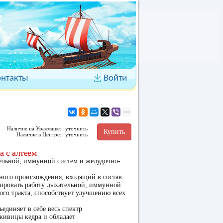
онтакты
Войти
Наличие на Уралмаше:
уточнить
Купить
Наличие в Центре:
уточнить
 с алтеем
ельной, иммунной систем и желудочно-
ного происхождения, входящий в состав
зировать работу дыхательной, иммунной
го тракта, способствует улучшению всех
единяет в себе весь спектр
живицы кедра и обладает