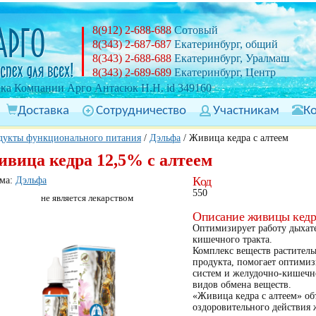
8(912) 2-688-688
Сотовый
8(343) 2-687-687
Екатеринбург, общий
8(343) 2-688-688
Екатеринбург, Уралмаш
8(343) 2-689-689
Екатеринбург, Центр
ка Компании Арго Антасюк Н.Н. id 349160
Доставка
Сотрудничество
Участникам
К
дукты функционального питания
/
Дэльфа
/
Живица кедра с алтеем
вица кедра 12,5% с алтеем
Код
ма:
Дэльфа
550
не является лекарством
Описание живицы кедра
Оптимизирует работу дыхат
кишечного тракта.
Комплекс веществ раститель
продукта, помогает оптими
систем и желудочно-кишечно
видов обмена веществ.
«Живица кедра с алтеем» объ
оздоровительного действия 