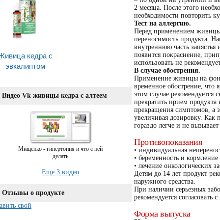
2 месяца. После этого необх
необходимости повторить ку
Тест на аллергию.
Перед применением живицы 
переносимость продукта. Н
внутреннюю часть запястья 
Живица кедра с
появится покраснение, прип
использовать не рекомендует
эвкалиптом
В случае обострения.
Применение живицы на фоне
временное обострение, что 
этом случае рекомендуется 
Видео Vk живицы кедра с алтеем
прекратить прием продукта 
прекращения симптомов, а з
увеличивая дозировку. Как 
гораздо легче и не вызывае
Противопоказания
Мищенко - гипертония и что с ней
• индивидуальная неперено
делать
• беременность и кормление
• лечение онкологических з
Еще 3 видео
Детям до 14 лет продукт рек
наружного средства.
При наличии серьезных заб
Отзывы о продукте
рекомендуется согласовать с
авить свой
Форма выпуска