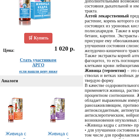
дополнительными возможнос
состояния дыхательной и и
тракта.
Алтей лекарственный
пред
растение, корень которого с
состоящих из уроновых кисл
полисахаридов. Также в кор
бетаин, каротин. Экстракты 
🛒 Купить
присущие ему обволакивающ
улучшения состояния слизис
1 020 р.
Цена:
желудочно-кишечного тракт
Также экстракты корней ал
Стать участником
фагоцитоз, то есть поглощ
АРГО
клетками крови лейкоцитами
Живица (терпентин)
– это 
если нашли цену ниже
стволах и ветках хвойных де
твердую форму.
Аналоги
В качестве оздоровительног
применяется живица, раство
процентном соотношении. Ж
обладает выраженным имму
ранозаживляющим, противо
антиоксидантным, антимута
антисклеротическим, нейро
возникновения опухолевых 
«Живица кедра с алтеем» пр
• для улучшения состояния 
Живица с
Живица с
том числе для профилактики