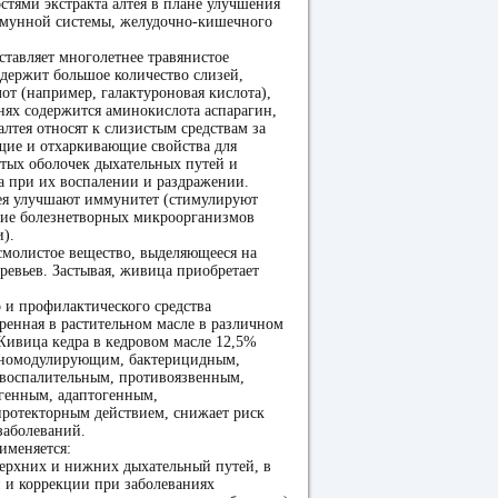
тями экстракта алтея в плане улучшения
ммунной системы, желудочно-кишечного
ставляет многолетнее травянистое
одержит большое количество слизей,
от (например, галактуроновая кислота),
нях содержится аминокислота аспарагин,
алтея относят к слизистым средствам за
ие и отхаркивающие свойства для
тых оболочек дыхательных путей и
а при их воспалении и раздражении.
тея улучшают иммунитет (стимулируют
ение болезнетворных микроорганизмов
).
смолистое вещество, выделяющееся на
ревьев. Застывая, живица приобретает
о и профилактического средства
ренная в растительном масле в различном
ивица кедра в кедровом масле 12,5%
номодулирующим, бактерицидным,
воспалительным, противоязвенным,
генным, адаптогенным,
протекторным действием, снижает риск
заболеваний.
именяется:
верхних и нижних дыхательный путей, в
 и коррекции при заболеваниях