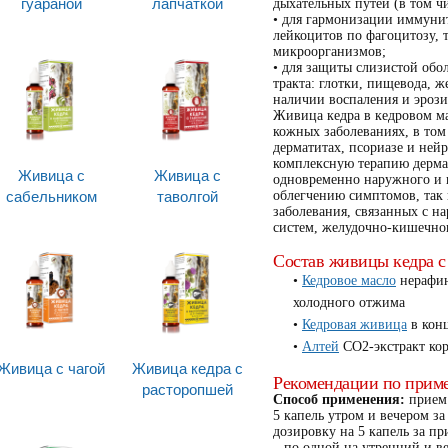
гуараной
лапчаткой
дыхательных путей (в том чи
• для гармонизации иммуни
лейкоцитов по фагоцитозу, 
микроорганизмов;
• для защиты слизистой об
тракта: глотки, пищевода, ж
наличии воспаления и эрози
Живица кедра в кедровом м
кожных заболеваниях, в том 
дерматитах, псориазе и ней
комплексную терапию дермат
Живица с
Живица с
одновременно наружного и в
сабельником
таволгой
облегчению симптомов, так 
заболевания, связанных с 
систем, желудочно-кишечног
Состав живицы кедра с
Кедровое масло
нерафин
холодного отжима
Кедровая живица
в кон
Алтей
СО2-экстракт ко
Живица с чагой
Живица кедра с
Рекомендации по прим
расторопшей
Способ применения:
прием 
5 капель утром и вечером за
дозировку на 5 капель за пр
– по одной на утренний и в