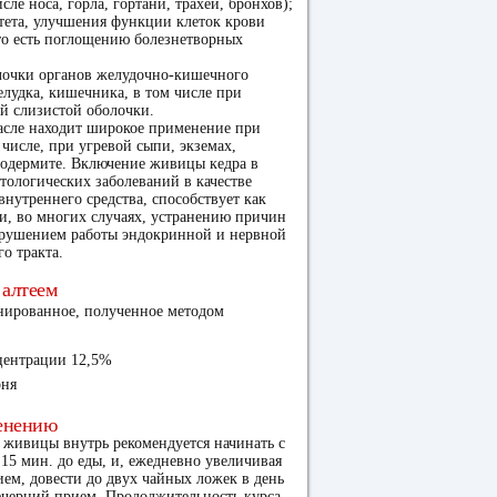
сле носа, горла, гортани, трахеи, бронхов);
тета, улучшения функции клеток крови
то есть поглощению болезнетворных
олочки органов желудочно-кишечного
елудка, кишечника, в том числе при
й слизистой оболочки.
асле находит широкое применение при
числе, при угревой сыпи, экземах,
родермите. Включение живицы кедра в
ологических заболеваний в качестве
нутреннего средства, способствует как
и, во многих случаях, устранению причин
нарушением работы эндокринной и нервной
о тракта.
 алтеем
ированное, полученное методом
центрации 12,5%
рня
енению
живицы внутрь рекомендуется начинать с
 15 мин. до еды, и, ежедневно увеличивая
ием, довести до двух чайных ложек в день
ечерний прием. Продолжительность курса –