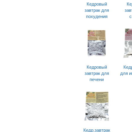
Кедровый
Ке
завтрак для
зав
похудения
с
Кедровый
Кед
завтрак для
для и
печени
Кедр.завтрак