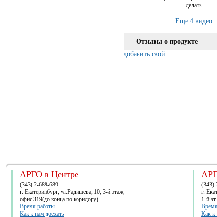
делать
Еще 4 видео
Отзывы о продукте
добавить свой
АРГО в Центре
АРГ
(343) 2-689-689
(343) 
г. Екатеринбург, ул.Радищева, 10, 3-й этаж,
г. Ек
офис 319(до конца по коридору)
1-й эт
Время работы
Время
Как к нам доехать
Как к