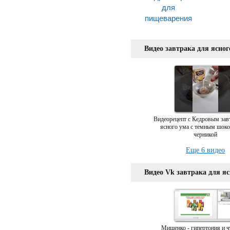
для
пищеварения
Видео завтрака для ясног
Видеорецепт с Кедровым зав
ясного ума с темным шок
черникой
Еще 6 видео
Видео Vk завтрака для яс
Мищенко - гипертония и ч