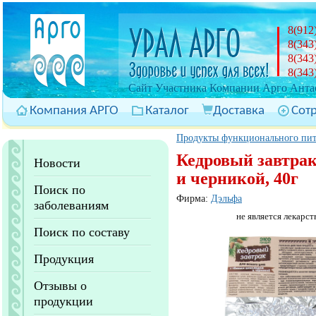
8(912
8(343
8(343
8(343
Cайт Участника Компании Арго Антас
Компания АРГО
Каталог
Доставка
Сот
Продукты функционального пи
Кедровый завтрак
Новости
и черникой, 40г
Поиск по
Фирма:
Дэльфа
заболеваниям
не является лекарст
Поиск по составу
Продукция
Отзывы о
продукции