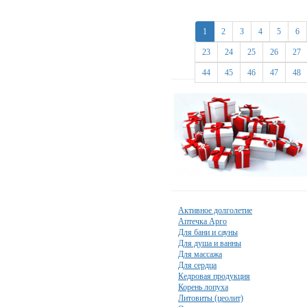
1
2
3
4
5
6
23
24
25
26
27
44
45
46
47
48
Активное долголетие
Аптечка Арго
Для бани и сауны
Для душа и ванны
Для массажа
Для сердца
Кедровая продукция
Корень лопуха
Литовиты (цеолит)