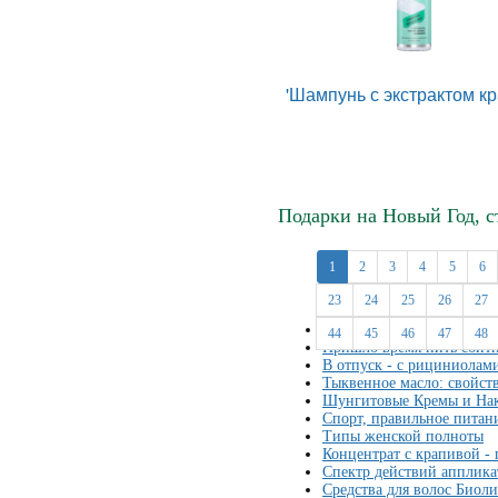
'Шампунь с экстрактом к
Подарки на Новый Год, 
1
2
3
4
5
6
23
24
25
26
27
Основы производства ОО
44
45
46
47
48
Пришло время пить сбит
В отпуск - с рициниолам
Тыквенное масло: свойст
Шунгитовые Кремы и Нак
Спорт, правильное питан
Типы женской полноты
Концентрат с крапивой -
Спектр действий апплика
Средства для волос Биол