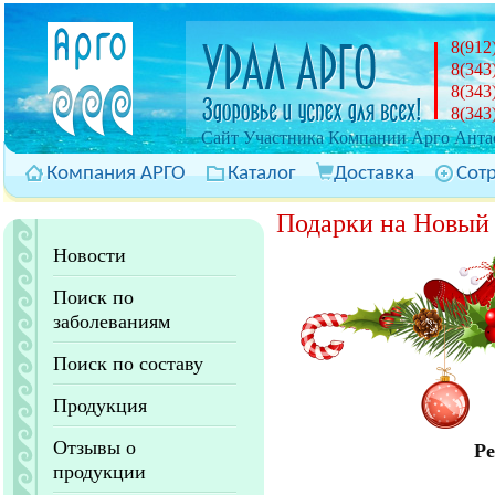
8(912
8(343
8(343
8(343
Cайт Участника Компании Арго Антас
Компания АРГО
Каталог
Доставка
Сот
Подарки на Новый
Новости
Поиск по
заболеваниям
Поиск по составу
Продукция
Отзывы о
Ре
продукции