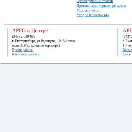
Ортопедические стельки
Противопаразитарные препараты
Уход для волос
Уход за полостью рта
АРГО в Центре
АРГ
(343) 2-689-689
(343) 
г. Екатеринбург, ул.Радищева, 10, 3-й этаж,
г. Ек
офис 319(до конца по коридору)
1-й эт
Время работы
Время
Как к нам доехать
Как к