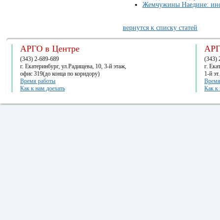
Жемчужины Наедине: инф
вернутся к списку статей
АРГО в Центре
АРГ
(343) 2-689-689
(343) 
г. Екатеринбург, ул.Радищева, 10, 3-й этаж,
г. Ек
офис 319(до конца по коридору)
1-й эт
Время работы
Время
Как к нам доехать
Как к