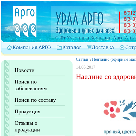
8(912
8(343
8(343
8(343
Cайт Участника Компании Арго Антас
Компания АРГО
Каталог
Доставка
Сот
Статьи
\
Пенталис (эфирные мас
14.05.2017
Новости
Наедине со здоров
Поиск по
заболеваниям
Поиск по составу
Продукция
Отзывы о
продукции