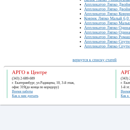
Аппликатор Ляпко Двойно
Аппликатор Ляпко Двойно
Аппликатор Ляпко Коври
Коврик Ляпко Малый 6,0:
Аппликатор Ляпко Малыш
Аппликатор Ляпко Одина
Аппликатор Ляпко Одина
Аппликатор Ляпко Ромаш
Аппликатор Ляпко Спутни
Аппликатор Ляпко Спутни
вернутся к списку статей
АРГО в Центре
АРГ
(343) 2-689-689
(343) 
г. Екатеринбург, ул.Радищева, 10, 3-й этаж,
г. Ек
офис 319(до конца по коридору)
1-й эт
Время работы
Время
Как к нам доехать
Как к