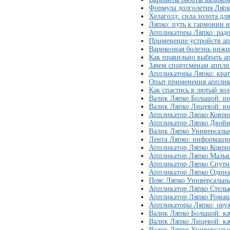
Формула долголетия Ляп
Хелаголд: сила золота дл
Ляпко: путь к гармонии 
Аппликаторы Ляпко: радо
Применение устройств ап
Варикозная болезнь нижн
Как правильно выбрать а
Зачем спортсменам аппли
Аппликаторы Ляпко: кра
Опыт применения апплик
Как спастись в лютый хол
Валик Ляпко Большой: ин
Валик Ляпко Лицевой: ин
Аппликатор Ляпко Коври
Аппликатор Ляпко Двойн
Валик Ляпко Универсальн
Лента Ляпко: информация
Аппликатор Ляпко Коврик
Аппликатор Ляпко Малыш
Аппликатор Ляпко Спутн
Аппликатор Ляпко Одина
Пояс Ляпко Универсальны
Аппликатор Ляпко Стельк
Аппликатор Ляпко Ромаш
Аппликаторы Ляпко: ору
Валик Ляпко Большой: к
Валик Ляпко Лицевой: к
Валик Ляпко Универсаль