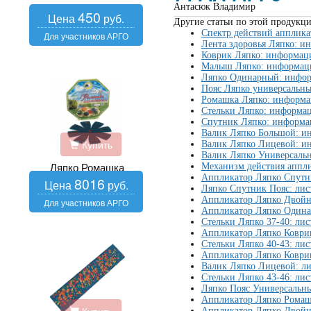
Антасюк Владимир
450
Другие статьи по этой продукци
Спектр действий апплика
Лента здоровья Ляпко: и
Коврик Ляпко: информаци
Малыш Ляпко: информаци
Ляпко Одинарный: инфор
Пояс Ляпко универсальны
Ромашка Ляпко: информа
Стельки Ляпко: информац
Спутник Ляпко: информа
Валик Ляпко Большой: и
Купить
Валик Ляпко Лицевой: и
Валик Ляпко Универсаль
Ляпко Ромашка
Механизм действия аппл
Аппликатор Ляпко Спутни
8016
Ляпко Спутник Пояс: лис
Аппликатор Ляпко Двойно
Аппликатор Ляпко Одинар
Стельки Ляпко 37-40: лис
Аппликатор Ляпко Коврик
Стельки Ляпко 40-43: лис
Аппликатор Ляпко Коври
Валик Ляпко Лицевой: ли
Стельки Ляпко 43-46: лис
Ляпко Пояс Универсальны
Аппликатор Ляпко Ромаш
Аппликатор Ляпко Двойно