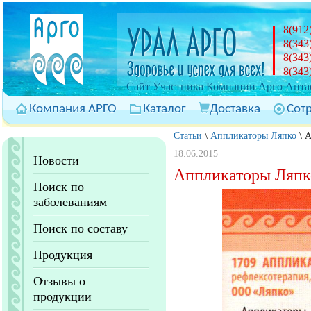
8(912
8(343
8(343
8(343
Cайт Участника Компании Арго Антас
Компания АРГО
Каталог
Доставка
Сот
Статьи
\
Аппликаторы Ляпко
\
А
18.06.2015
Новости
Аппликаторы Ляпко
Поиск по
заболеваниям
Поиск по составу
Продукция
Отзывы о
продукции