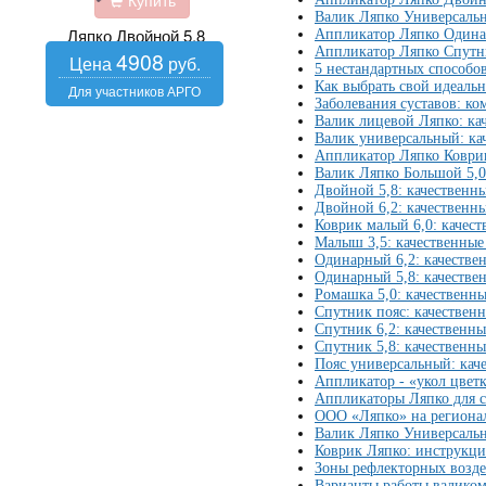
Купить
Валик Ляпко Универсальн
Ляпко Двойной 5,8
Аппликатор Ляпко Одинар
Аппликатор Ляпко Спутни
4908
5 нестандартных способо
Как выбрать свой идеаль
Заболевания суставов: к
Валик лицевой Ляпко: ка
Валик универсальный: ка
Аппликатор Ляпко Коврик
Валик Ляпко Большой 5,0
Двойной 5,8: качественн
Двойной 6,2: качественн
Коврик малый 6,0: качес
Малыш 3,5: качественные
Одинарный 6,2: качестве
Одинарный 5,8: качестве
Ромашка 5,0: качественн
Спутник пояс: качествен
Спутник 6,2: качественн
Спутник 5,8: качественн
Пояс универсальный: кач
Аппликатор - «укол цвет
Аппликаторы Ляпко для 
ООО «Ляпко» на регионал
Валик Ляпко Универсальн
Коврик Ляпко: инструкци
Зоны рефлекторных возд
Варианты работы валиком