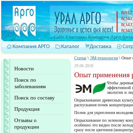
8(912
8(343
8(343
8(343
Cайт Участника Компании Арго Антас
Компания АРГО
Каталог
Доставка
Сот
Статьи
\
ЭМ-технология
\
Опыт 
29.06.2018
Новости
Опыт применения 
Поиск по
Чтобы деревья
заболеваниям
эффективной п
экологии и лю
Поиск по составу
Опрыскивание древесных культу
распускания почек концентраци
Продукция
Полив для укрепления молодняка
Отзывы о
Опрыскивание по зеленому кону
особенно это видно после холод
продукции
сразу после цветения (концент