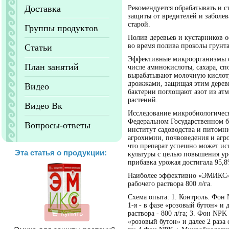
Доставка
Рекомендуется обрабатывать и с
защиты от вредителей и заболев
старой.
Группы продуктов
Полив деревьев и кустарников о
во время полива проколы грунта
Статьи
Эффективные микроорганизмы си
План занятий
числе аминокислоты, сахара, с
вырабатывают молочную кислот
дрожжами, защищая этим дерев
Видео
бактерии поглощают азот из атм
растений.
Видео Вк
Исследование микробиологическ
Федеральном Государственном 
Вопросы-ответы
институт садоводства и питомни
агрохимии, почвоведения и агр
что препарат успешно может и
Эта статья о продукции:
культуры с целью повышения ур
прибавка урожая достигала 95,8
Наиболее эффективно «ЭМИКС» п
рабочего раствора 800 л/га.
Схема опыта: 1. Контроль. Фон
1-я - в фазе «розовый бутон» и д
Купить
раствора - 800 л/га; 3. Фон NP
«розовый бутон» и далее 2 раза с