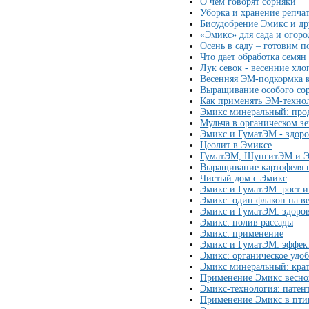
О чём говорят сорняки
Уборка и хранение репча
Биоудобрение Эмикс и др
«Эмикс» для сада и огоро
Осень в саду – готовим п
Что дает обработка семян
Лук севок - весенние хло
Весенняя ЭМ-подкормка 
Выращивание особого сор
Как применять ЭМ-техно
Эмикс минеральный: про
Мульча в органическом з
Эмикс и ГуматЭМ - здор
Цеолит в Эмиксе
ГуматЭМ, ШунгитЭМ и 
Выращивание картофеля н
Чистый дом с Эмикс
Эмикс и ГуматЭМ: рост и
Эмикс: один флакон на ве
Эмикс и ГуматЭМ: здоро
Эмикс: полив рассады
Эмикс: применение
Эмикс и ГуматЭМ: эффек
Эмикс: органическое удо
Эмикс минеральный: кра
Применение Эмикс весно
Эмикс-технология: патен
Применение Эмикс в пти