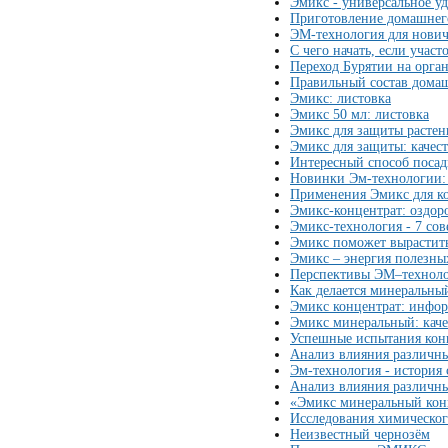
Эмикс - универсальное у
Приготовление домашнег
ЭМ-технология для нови
С чего начать, если участ
Переход Бурятии на орга
Правильный состав дома
Эмикс: листовка
Эмикс 50 мл: листовка
Эмикс для защиты растен
Эмикс для защиты: качес
Интересный способ посад
Новинки Эм-технологии:
Применения Эмикс для к
Эмикс-концентрат: оздор
Эмикс-технология - 7 со
Эмикс поможет вырастить
Эмикс – энергия полезны
Перспективы ЭМ–техноло
Как делается минеральн
Эмикс концентрат: инфор
Эмикс минеральный: кач
Успешные испытания кон
Анализ влияния различны
Эм-технология - история 
Анализ влияния различны
«Эмикс минеральный кон
Исследования химическо
Неизвестный чернозём