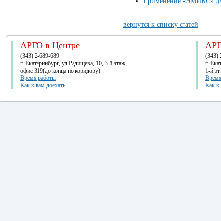
Применение «ЭМИКС» для
вернутся к списку статей
АРГО в Центре
АРГ
(343) 2-689-689
(343) 
г. Екатеринбург, ул.Радищева, 10, 3-й этаж,
г. Ек
офис 319(до конца по коридору)
1-й эт
Время работы
Время
Как к нам доехать
Как к