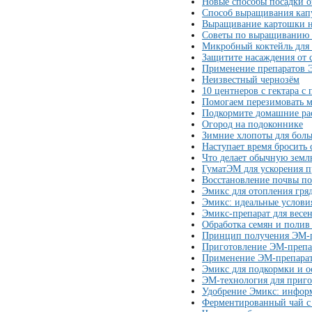
Новые способы посадки о
Способ выращивания капу
Выращивание картошки н
Советы по выращиванию 
Микробный коктейль для 
Защитите насаждения от с
Применение препаратов
Неизвестный чернозём
10 центнеров с гектара 
Помогаем перезимовать м
Подкормите домашние ра
Огород на подоконнике
Зимние хлопоты для бол
Наступает время бросить 
Что делает обычную зем
ГуматЭМ для ускорения 
Восстановление почвы п
Эмикс для отопления гря
Эмикс: идеальные услови
Эмикс-препарат для весе
Обработка семян и полив
Принцип получения ЭМ-
Приготовление ЭМ-препа
Применение ЭМ-препарат
Эмикс для подкормки и о
ЭМ-технология для приго
Удобрение Эмикс: инфор
Ферментированный чай 