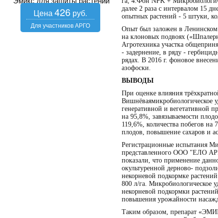
Эмикс для защиты растений
га; 4.Фон NPK + Микробиологич
далее 2 раза с интервалом 15 дне
426
опытных растений - 5 штуки, ко
Опыт был заложен в Ленинском
на клоновых подвоях («Шпалерный
Агротехника участка общеприн
- задернение, в ряду - гербици
рядах. В 2016 г. фоновое внесе
азофоски.
ВЫВОДЫ
При оценке влияния трёхкратно
Вишнёваямикробиологическое 
генеративной и вегетативной п
на 95,8%, завязываемости плод
119,6%, количества побегов на 
плодов, повышение сахаров и а
Регистрационные испытания Ми
представленного ООО "ЕЛО АРГ
показали, что применение данн
окультуренной дерново- подзол
некорневой подкормке растений 
800 л/га. Микробиологическое 
некорневой подкормки растени
повышения урожайности насажд
Таким образом, препарат «ЭМИК