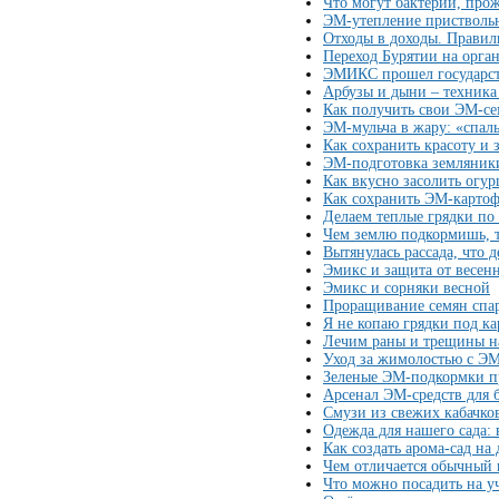
Что могут бактерии, пр
ЭМ-утепление приствольн
Отходы в доходы. Правил
Переход Бурятии на орга
ЭМИКС прошел государст
Арбузы и дыни – техник
Как получить свои ЭМ-се
ЭМ-мульча в жару: «спал
Как сохранить красоту и 
ЭМ-подготовка земляник
Как вкусно засолить огу
Как сохранить ЭМ-картоф
Делаем теплые грядки по
Чем землю подкормишь, т
Вытянулась рассада, что д
Эмикс и защита от весен
Эмикс и сорняки весной
Проращивание семян спа
Я не копаю грядки под ка
Лечим раны и трещины н
Уход за жимолостью с Э
Зеленые ЭМ-подкормки п
Арсенал ЭМ-средств для 
Смузи из свежих кабачко
Одежда для нашего сада: 
Как создать арома-сад на 
Чем отличается обычный
Что можно посадить на у