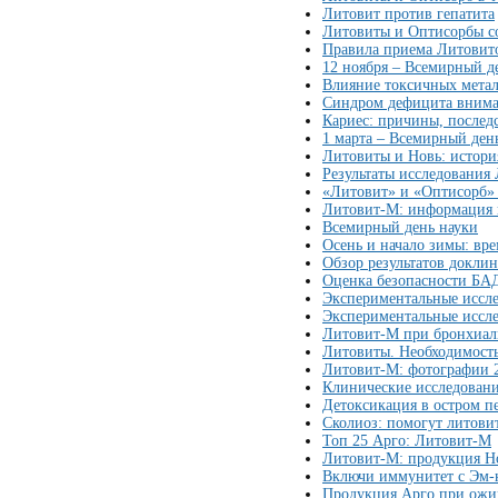
Литовит против гепатита
Литовиты и Оптисорбы с
Правила приема Литовито
12 ноября – Всемирный д
Влияние токсичных метал
Синдром дефицита вниман
Кариес: причины, послед
1 марта – Всемирный ден
Литовиты и Новь: истори
Результаты исследования
«Литовит» и «Оптисорб» 
Литовит-М: информация 
Всемирный день науки
Осень и начало зимы: вр
Обзор результатов докли
Оценка безопасности БА
Экспериментальные иссл
Экспериментальные иссл
Литовит-М при бронхиал
Литовиты. Необходимость
Литовит-М: фотографии 
Клинические исследован
Детоксикация в остром 
Сколиоз: помогут литови
Топ 25 Арго: Литовит-М
Литовит-М: продукция Н
Включи иммунитет с Эм-
Продукция Арго при ож