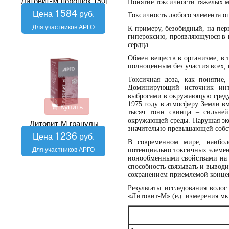
Литовит-М порошок 150г
Понятие токсичности тяжелых м
1584
Токсичность любого элемента оп
К примеру, безобидный, на пер
гипероксию, проявляющуюся в в
сердца.
Обмен веществ в организме, в 
полноценным без участия всех,
Токсичная доза, как понятие
Доминирующий источник инто
выбросами в окружающую среду 
1975 году в атмосферу Земли вм
Купить
тысяч тонн свинца – сильней
окружающей среды. Нарушая экол
Литовит-М гранулы
значительно превышающей собс
1236
В современном мире, наибол
потенциально токсичных элемен
ионообменными свойствами на о
способность связывать и выводи
сохранением приемлемой конце
Результаты исследования воло
«Литовит-М» (ед. измерения мк