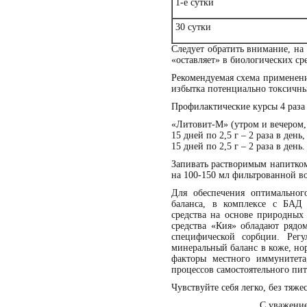
1-е сутки
30 сутки
Следует обратить внимание, на
«оставляет» в биологических ср
Рекомендуемая схема применен
избытка потенциально токсичны
Профилактические курсы 4 раза в
«Литовит-М» (утром и вечером, 
15 дней по 2,5 г – 2 раза в день
15 дней по 2,5 г – 2 раза в день.
Запивать растворимым напитком
на 100-150 мл фильтрованной в
Для обеспечения оптимальног
баланса, в комплексе с БА
средства на основе природных
средства «Кия» обладают рядо
специфической сорбции. Регу
минеральный баланс в коже, нор
факторы местного иммунитета
процессов самостоятельного пи
Чувствуйте себя легко, без тяж
С уважени