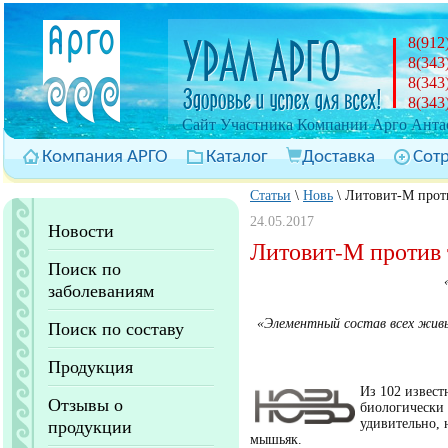
8(912
8(343
8(343
8(343
Cайт Участника Компании Арго Антас
Компания АРГО
Каталог
Доставка
Сот
Статьи
\
Новь
\
Литовит-М прот
24.05.2017
Новости
Литовит-М против
Поиск по
заболеваниям
«Элементный состав всех живы
Поиск по составу
Продукция
Из 102 извест
Отзывы о
биологически 
удивительно, 
продукции
мышьяк.