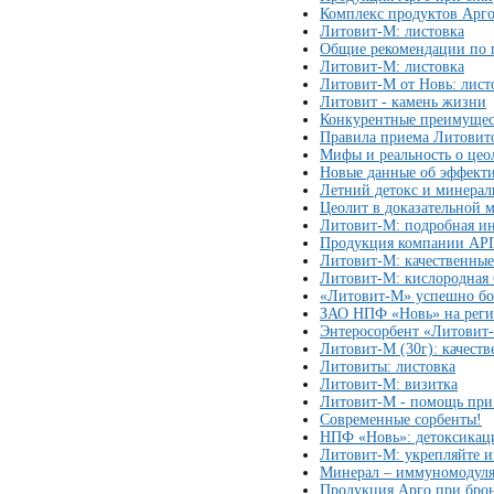
Комплекс продуктов Арго
Литовит-М: листовка
Общие рекомендации по 
Литовит-М: листовка
Литовит-М от Новь: лист
Литовит - камень жизни
Конкурентные преимущес
Правила приема Литовит
Мифы и реальность о цео
Новые данные об эффект
Летний детокс и минерал
Цеолит в доказательной 
Литовит-М: подробная и
Продукция компании АР
Литовит-М: качественны
Литовит-М: кислородная 
«Литовит-М» успешно бор
ЗАО НПФ «Новь» на реги
Энтеросорбент «Литовит-
Литовит-М (30г): качест
Литовиты: листовка
Литовит-М: визитка
Литовит-М - помощь при 
Современные сорбенты!
НПФ «Новь»: детоксикаци
Литовит-М: укрепляйте 
Минерал – иммуномодуля
Продукция Арго при бро