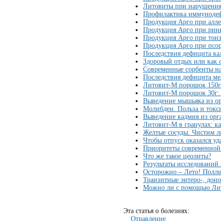
Литовиты при нарушениях
Профилактика иммунодеф
Продукция Арго при алл
Продукция Арго при рини
Продукция Арго при тонз
Продукция Арго при псо
Последствия дефицита ка
Здоровый отдых или как о
Современные сорбенты на
Последствия дефицита м
Литовит-М порошок 150г
Литовит-M порошок 30г:
Выведение мышьяка из о
Молибден. Польза и токс
Выведение кадмия из ор
Литовит-М в гранулах: к
Желтые сосуды. Чистим 
Чтобы отпуск оказался у
Приоритеты современной
Что же такое цеолиты?
Результаты исследований
Осторожно – Лето! Полл
Транзитные энтеро-, дон
Можно ли с помощью Лит
Эта статья о болезнях:
Отравление