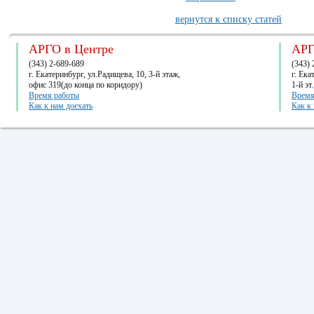
вернутся к списку статей
АРГО в Центре
АРГ
(343) 2-689-689
(343) 
г. Екатеринбург, ул.Радищева, 10, 3-й этаж,
г. Ек
офис 319(до конца по коридору)
1-й эт
Время работы
Время
Как к нам доехать
Как к