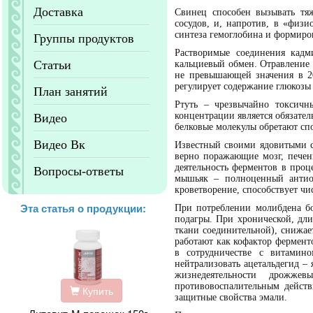
Доставка
Свинец способен вызывать тя
сосудов, и, напротив, в «физи
синтеза гемоглобина и формиро
Группы продуктов
Растворимые соединения кадм
Статьи
кальциевый обмен. Отравление
не превышающей значения в 20
регулирует содержание глюкозы
План занятий
Ртуть – чрезвычайно токсичн
концентрации является обязател
Видео
белковые молекулы обретают сп
Видео Вк
Известный своими ядовитыми с
верно поражающие мозг, печен
деятельность ферментов в про
Вопросы-ответы
мышьяк – полноценный антиок
кроветворение, способствует чи
Эта статья о продукции:
При потреблении молибдена бо
подагры. При хронической, дл
ткани соединительной), снижае
работают как кофактор фермент
в сотрудничестве с витамин
нейтрализовать ацетальдегид – 
жизнедеятельности дрожже
противовоспалительным действ
Купить
защитные свойства эмали.