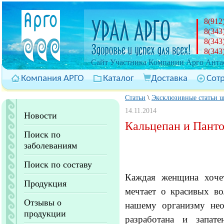
8(912
8(343
8(343
8(343
Cайт Участника Компании Арго Антас
Компания АРГО
Каталог
Доставка
Сот
Статьи
\
Эксклюзивные статьи ur
14.11.2014
Новости
Кальцепан и Панто
Поиск по
заболеваниям
Поиск по составу
Каждая женщина хочет
Продукция
мечтает о красивых во
Отзывы о
нашему
организму не
продукции
разработана и запате