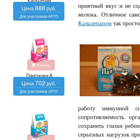
Кальцепан
приятный вкус и не со
888
молока. Отличное само
Кальцепаном
так просто
Купить
Пантошка-А
702
работу иммунной си
сопротивляемость ор
сохранить глазки ребе
серьезных нагрузок пр