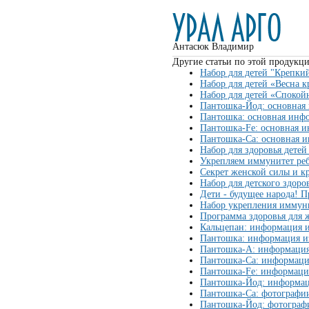
Антасюк Владимир
Другие статьи по этой продукци
Набор для детей "Крепки
Набор для детей «Весна 
Набор для детей «Споко
Пантошка-Йод: основная
Пантошка: основная инф
Пантошка-Fe: основная 
Пантошка-Ca: основная 
Набор для здоровья дете
Укрепляем иммунитет ре
Секрет женской силы и к
Набор для детского здоро
Дети - будущее народа! П
Набор укрепления иммун
Программа здоровья для
Кальцепан: информация и
Пантошка: информация и
Пантошка-А: информация
Пантошка-Ca: информаци
Пантошка-Fe: информаци
Пантошка-Йод: информац
Пантошка-Ca: фотографи
Пантошка-Йод: фотограф