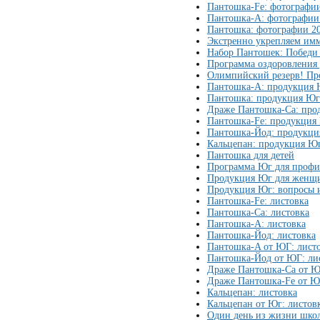
Пантошка-Fe: фотографи
Пантошка-А: фотографии
Пантошка: фотографии 2
Экстренно укрепляем им
Набор Пантошек: Победи
Программа оздоровления
Олимпийский резерв! Про
Пантошка-A: продукция
Пантошка: продукция Юг
Драже Пантошка-Ca: про
Пантошка-Fe: продукция
Пантошка-Йод: продукц
Кальцепан: продукция Ю
Пантошка для детей
Программа Юг для профи
Продукция Юг для женщ
Продукция Юг: вопросы и 
Пантошка-Fe: листовка
Пантошка-Ca: листовка
Пантошка-A: листовка
Пантошка-Йод: листовка
Пантошка-A от ЮГ: лист
Пантошка-Йод от ЮГ: ли
Драже Пантошка-Ca от Ю
Драже Пантошка-Fe от Ю
Кальцепан: листовка
Кальцепан от Юг: листов
Один день из жизни школ