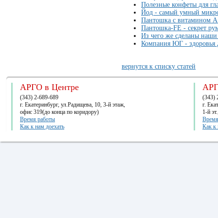
Полезные конфеты для гла
Йод - самый умный микр
Пантошка с витамином А:
Пантошка-FE - секрет ру
Из чего же сделаны наши
Компания ЮГ - здоровья 
вернутся к списку статей
АРГО в Центре
АРГ
(343) 2-689-689
(343) 
г. Екатеринбург, ул.Радищева, 10, 3-й этаж,
г. Ек
офис 319(до конца по коридору)
1-й эт
Время работы
Время
Как к нам доехать
Как к