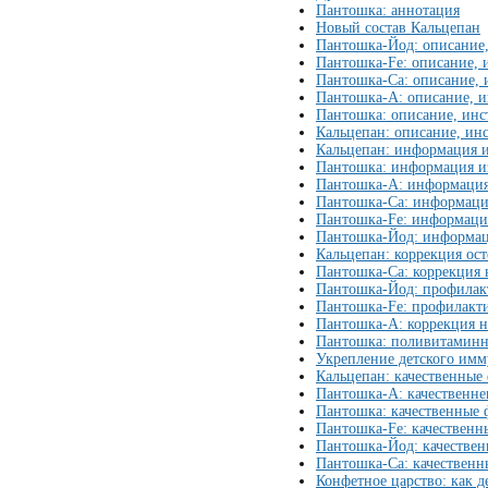
Пантошка: аннотация
Новый состав Кальцепан
Пантошка-Йод: описание
Пантошка-Fe: описание,
Пантошка-Ca: описание,
Пантошка-А: описание, 
Пантошка: описание, ин
Кальцепан: описание, ин
Кальцепан: информация и
Пантошка: информация из
Пантошка-А: информация
Пантошка-Ca: информация
Пантошка-Fe: информация
Пантошка-Йод: информац
Кальцепан: коррекция ос
Пантошка-Ca: коррекция
Пантошка-Йод: профилак
Пантошка-Fe: профилакти
Пантошка-А: коррекция 
Пантошка: поливитаминн
Укрепление детского имм
Кальцепан: качественные
Пантошка-А: качественн
Пантошка: качественные
Пантошка-Fe: качественн
Пантошка-Йод: качестве
Пантошка-Ca: качествен
Конфетное царство: как 