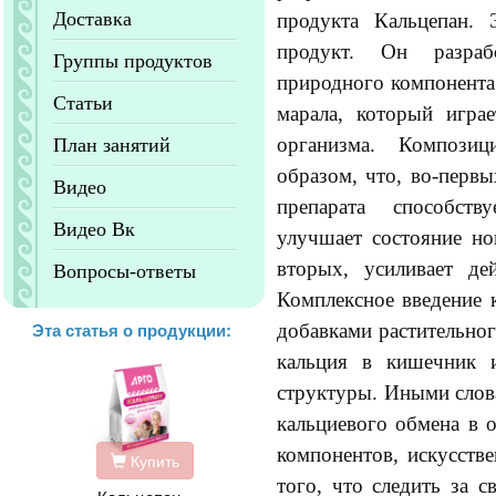
Доставка
продукта Кальцепан. 
продукт. Он разраб
Группы продуктов
природного компонента 
Статьи
марала, который игра
организма. Композиц
План занятий
образом, что, во-перв
Видео
препарата способств
Видео Вк
улучшает состояние ног
вторых, усиливает де
Вопросы-ответы
Комплексное введение 
Эта статья о продукции:
добавками растительно
кальция в кишечник 
структуры. Иными слов
кальциевого обмена в 
компонентов, искусств
Купить
того, что следить за 