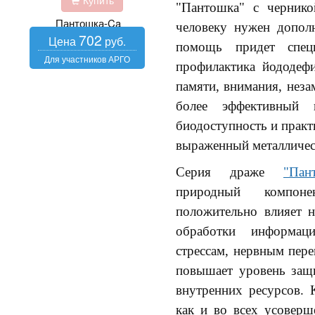
Купить
"Пантошка" с чернико
Пантошка-Ca
человеку нужен допол
702
помощь придет спец
профилактика йододеф
памяти, внимания, нез
более эффективный 
биодоступность и практ
выраженный металлическ
Серия драже
"Пан
природный компоне
положительно влияет 
обработки информац
стрессам, нервным пере
повышает уровень защи
внутренних ресурсов. 
как и во всех усоверш