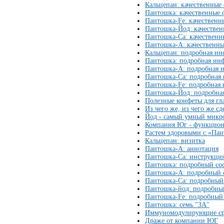
Кальцепан: качественные
Пантошка: качественные
Пантошка-Fe: качественн
Пантошка-Йод: качестве
Пантошка-Ca: качественн
Пантошка-A: качественн
Кальцепан: подробная и
Пантошка: подробная ин
Пантошка-A: подробная 
Пантошка-Ca: подробная
Пантошка-Fe: подробная
Пантошка-Йод: подробна
Полезные конфеты для гла
Из чего же, из чего же 
Йод - самый умный микр
Компания Юг - функциона
Растем здоровыми с «Па
Кальцепан: визитка
Пантошка-А: аннотация
Пантошка-Ca: инструкци
Пантошка: подробный со
Пантошка-А: подробный 
Пантошка-Ca: подробный 
Пантошка-йод: подробный
Пантошка-Fe: подробный 
Пантошка: семь "ЗА"
Иммуномодулирующие с
Драже от компании ЮГ