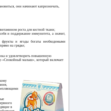
ановиться, они начинают капризничать,
 витамином роста для костной ткани;
 себя и поддержание иммунитета, а значит,
, фрукты и ягоды богаты необходимыми
прямо на грядке;
енка и удовлетворить повышенную
ор «Спокойный малыш», который включает
кому
ания,
крепляющими
рые
нервного
одящие в
действуют