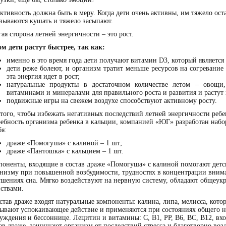
ктивность должна быть в меру. Когда дети очень активны, им тяжело ост
зываются кушать и тяжело засыпают.
ая сторона летней энергичности – это рост.
м дети растут быстрее, так как:
именно в это время года дети получают витамин D3, который является
дети реже болеют, и организм тратит меньше ресурсов на согревание
эта энергия идет в рост;
натуральные продукты в достаточном количестве летом – овощи
витаминами и минералами для правильного роста и развития и растут 
подвижные игры на свежем воздухе способствуют активному росту.
того, чтобы избежать негативных последствий летней энергичности реб
ребность организма ребенка в кальции, компанией «ЮГ» разработан наб
бя:
драже «Помогуша» с калиной
– 1 шт;
драже «Пантошка» с кальцием
– 1 шт.
поненты, входящие в состав драже «Помогуша» с калиной помогают детс
анизму при повышенной возбудимости, трудностях в концентрации вним
ушениях сна. Мягко воздействуют на нервную систему, обладают общеу
ствами.
став драже входят натуральные компоненты: калина, липа, мелисса, кото
зывают успокаивающее действие и применяются при состояниях общего 
уждения и бессоннице. Лецитин и витамины: С, В1, РР, В6, ВС, В12, вх
ав драже, защищают организм от последствий стресса и благотворно воз