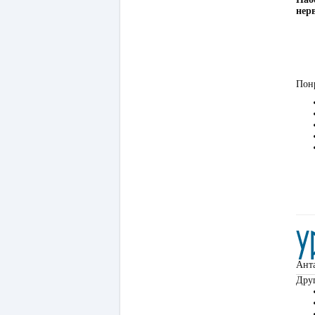
нер
Понр
Ант
Друг