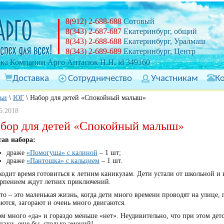
8(912) 2-688-688
Сотовый
8(343) 2-687-687
Екатеринбург, общий
8(343) 2-688-688
Екатеринбург, Уралмаш
8(343) 2-689-689
Екатеринбург, Центр
ка Компании Арго Антасюк Н.Н. id 349160
Доставка
Сотрудничество
Участникам
К
тьи
\
ЮГ
\
Набор для детей «Спокойный малыш»
6.2018
бор для детей «Спокойный малыш»
тав набора:
драже
«Помогуша» с калиной
– 1 шт;
драже
«Пантошка» с кальцием
– 1 шт.
одит время готовиться к летним каникулам. Дети устали от школьной и 
ерпением ждут летних приключений.
то – это маленькая жизнь, когда дети много времени проводят на улице, п
ются, загорают и очень много двигаются.
м много «да» и гораздо меньше «нет». Неудивительно, что при этом де
узки, еще бы, столько эмоций!