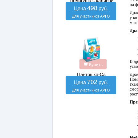
Помогуша с калиной
на 
498
Драж
у ко
мыш
Дра
В др
Купить
усво
Пантошка-Ca
Драж
Поми
702
ткан
смо
рост
Пре
Наб