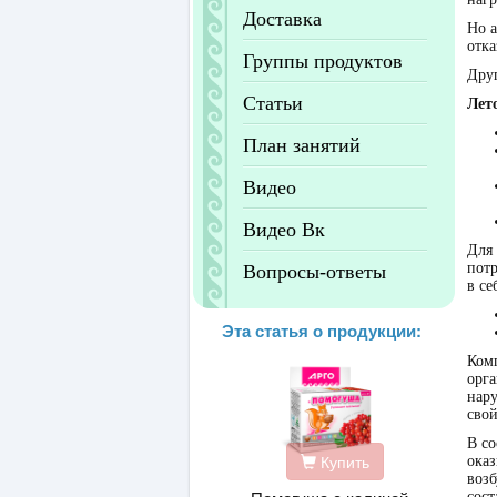
Доставка
Но а
отка
Группы продуктов
Друг
Статьи
Лето
План занятий
Видео
Видео Вк
Для 
пот
Вопросы-ответы
в се
Эта статья о продукции:
Ком
орг
нар
свой
В со
Купить
ока
возб
сост