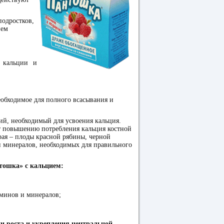
подростков,
ием
 кальции и
обходимое для полного всасывания и
ий, необходимый для усвоения кальция.
ют повышению потребления кальция костной
рая – плоды красной рябины, черной
 минералов, необходимых для правильного
тошка» с кальцием:
аминов и минералов;
 роста и укрепления центральной