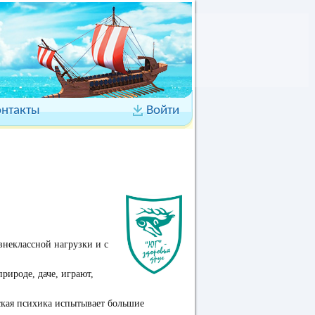
онтакты
Войти
внеклассной нагрузки и с
рироде, даче, играют,
тская психика испытывает большие