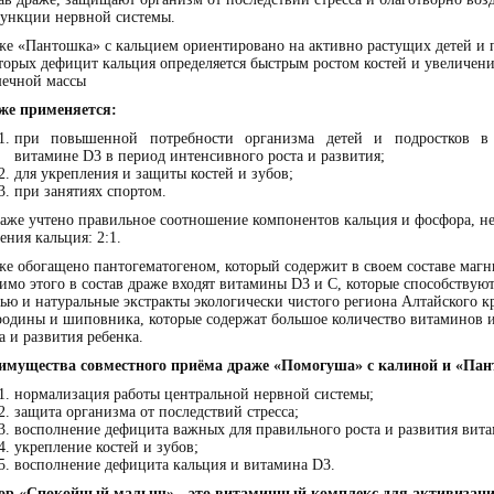
функции нервной системы.
е «Пантошка» с кальцием ориентировано на активно растущих детей и 
торых дефицит кальция определяется быстрым ростом костей и увеличен
ечной массы
же применяется:
при повышенной потребности организма детей и подростков в
витамине D3 в период интенсивного роста и развития;
для укрепления и защиты костей и зубов;
при занятиях спортом.
аже учтено правильное соотношение компонентов кальция и фосфора, не
ения кальция: 2:1.
е обогащено пантогематогеном, который содержит в своем составе магн
мо этого в состав драже входят витамины D3 и С, которые способству
ью и натуральные экстракты экологически чистого региона Алтайского к
родины и шиповника, которые содержат большое количество витаминов и
а и развития ребенка.
имущества совместного приёма драже «Помогуша» с калиной и «Пан
нормализация работы центральной нервной системы;
защита организма от последствий стресса;
восполнение дефицита важных для правильного роста и развития вит
укрепление костей и зубов;
восполнение дефицита кальция и витамина D3.
ор «Спокойный малыш» - это витаминный комплекс для активизации