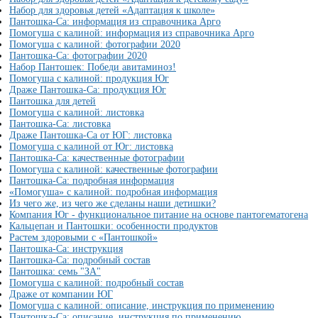
Набор для здоровья детей «Адаптация к школе»
Пантошка-Ca: информация из справочника Арго
Помогуша с калиной: информация из справочника Арго
Помогуша с калиной: фотографии 2020
Пантошка-Ca: фотографии 2020
Набор Пантошек: Победи авитаминоз!
Помогуша с калиной: продукция Юг
Драже Пантошка-Ca: продукция Юг
Пантошка для детей
Помогуша с калиной: листовка
Пантошка-Ca: листовка
Драже Пантошка-Ca от ЮГ: листовка
Помогуша с калиной от Юг: листовка
Пантошка-Ca: качественные фотографии
Помогуша с калиной: качественные фотографии
Пантошка-Ca: подробная информация
«Помогуша» с калиной: подробная информация
Из чего же, из чего же сделаны наши детишки?
Компания Юг - функциональное питание на основе пантогематогена
Кальцепан и Пантошки: особенности продуктов
Растем здоровыми с «Пантошкой»
Пантошка-Ca: инструкция
Пантошка-Ca: подробный состав
Пантошка: семь "ЗА"
Помогуша с калиной: подробный состав
Драже от компании ЮГ
Помогуша с калиной: описание, инструкция по применению
Пантошка-Ca: описание, инструкция по применению