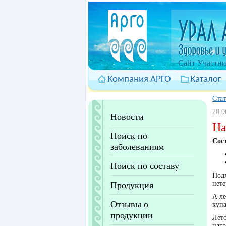
Cайт Участни
Компания АРГО
Каталог
Ста
28.0
Новости
На
Поиск по
Сос
заболеваниям
Поиск по составу
Подх
нет
Продукция
А ле
Отзывы о
купа
продукции
Лето
нагр