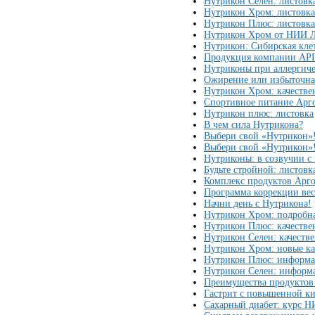
Нутрикон Селен: листовк
Нутрикон Хром: листовка
Нутрикон Плюс: листовка
Нутрикон Хром от НИИ 
Нутрикон: Сибирская клет
Продукция компании АР
Нутриконы при аллергиче
Ожирение или избыточная
Нутрикон Хром: качеств
Спортивное питание Арго
Нутрикон плюс: листовка
В чем сила Нутрикона?
Выбери свой «Нутрикон»
Выбери свой «Нутрикон»
Нутриконы: в созвучии с
Будьте стройной: листовк
Комплекс продуктов Арго
Программа коррекции вес
Начни день с Нутрикона!
Нутрикон Хром: подробн
Нутрикон Плюс: качеств
Нутрикон Селен: качеств
Нутрикон Хром: новые к
Нутрикон Плюс: информа
Нутрикон Селен: информа
Преимущества продуктов 
Гастрит с повышенной к
Сахарный диабет: курс 