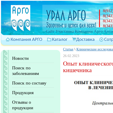
8(912
8(343
8(343
8(343
Cайт Участника Компании Арго Антас
Компания АРГО
Каталог
Доставка
Сот
Статьи
\
Клинические исследов
26.02.2023
Новости
Опыт клинического
Поиск по
кишечника
заболеваниям
Поиск по составу
Продукция
Отзывы о
продукции