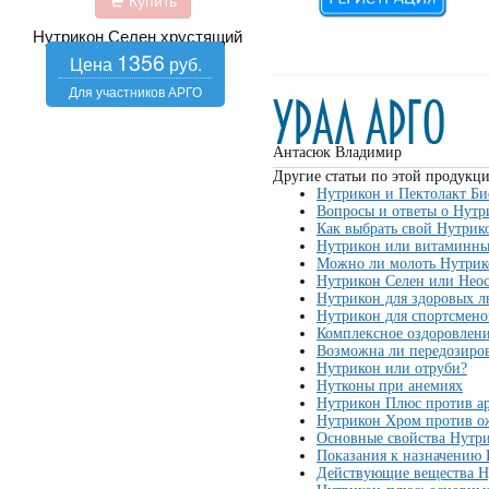
Купить
Нутрикон Селен хрустящий
1356
Антасюк Владимир
Другие статьи по этой продукци
Нутрикон и Пектолакт Би
Вопросы и ответы о Нутр
Как выбрать свой Нутрик
Нутрикон или витаминны
Можно ли молоть Нутрик
Нутрикон Селен или Неос
Нутрикон для здоровых л
Нутрикон для спортсмено
Комплексное оздоровлен
Возможна ли передозиро
Нутрикон или отруби?
Нутконы при анемиях
Нутрикон Плюс против ар
Нутрикон Хром против о
Основные свойства Нутр
Показания к назначению
Действующие вещества Н