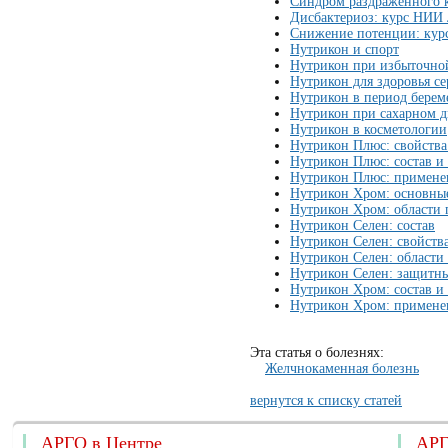
Синдром раздраженного
Дисбактериоз: курс НИИ
Снижение потенции: ку
Нутрикон и спорт
Нутрикон при избыточной
Нутрикон для здоровья се
Нутрикон в период берем
Нутрикон при сахарном д
Нутрикон в косметологии
Нутрикон Плюс: свойства
Нутрикон Плюс: состав и
Нутрикон Плюс: примене
Нутрикон Хром: основные
Нутрикон Хром: области
Нутрикон Селен: состав
Нутрикон Селен: свойств
Нутрикон Селен: области
Нутрикон Селен: защитн
Нутрикон Хром: состав и
Нутрикон Хром: примене
Эта статья о болезнях:
Желчнокаменная болезнь
вернутся к списку статей
АРГО в Центре
АРГ