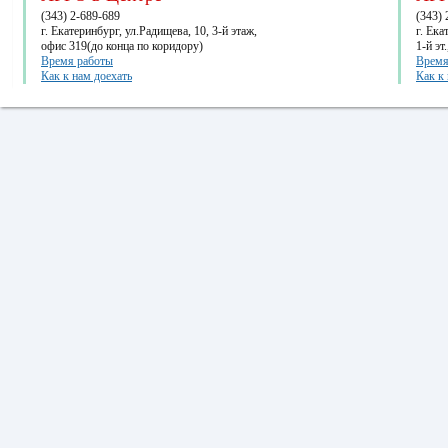
(343) 2-689-689
(343) 
г. Екатеринбург, ул.Радищева, 10, 3-й этаж,
г. Ек
офис 319(до конца по коридору)
1-й эт
Время работы
Время
Как к нам доехать
Как к