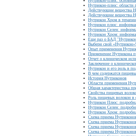
Нутрикон-плюс: основные
Нутрикон-плюс: области
Действующие вещества Н
Действующие вещества Ну
Нутрикон Хром в терапии
Нутрикон плюс: информа
Нутрикон Селен: информа
Нутрикон Хром: информа
Еще раз о БАД "Нутрикон
Выбери свой «Нутрикон»
Опыт применения Нутрик
Применение Нутрикона п
Отчет о клиническом ис
Заключение о клиническо
Нутрикон и его роль в п
В чем содержатся пищевы
История Нутриконов
Области применения Нут
Общая характеристика пр
Свойства пищевых волок
Роль пищевых волокон в
Нутрикон Плюс: подробн
Нутрикон Селен: подроб
Нутрикон Хром: подробн
Схема приема Нутриконов
Схема приема Нутриконов
Схема приема Нутриконо
Схема приема Нутриконо