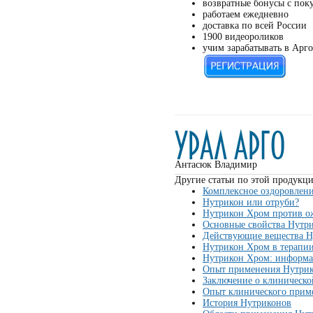
возвратные бонусы с пок
работаем ежедневно
доставка по всей России
1900 видеороликов
учим зарабатывать в Арго
Антасюк Владимир
Другие статьи по этой продукци
Комплексное оздоровлен
Нутрикон или отруби?
Нутрикон Хром против о
Основные свойства Нутр
Действующие вещества Н
Нутрикон Хром в терапии
Нутрикон Хром: информа
Опыт применения Нутрик
Заключение о клиническо
Опыт клинического прим
История Нутриконов