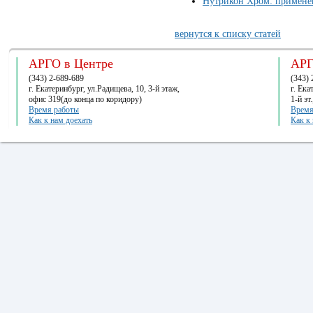
Нутрикон Хром: примене
вернутся к списку статей
АРГО в Центре
АРГ
(343) 2-689-689
(343) 
г. Екатеринбург, ул.Радищева, 10, 3-й этаж,
г. Ек
офис 319(до конца по коридору)
1-й эт
Время работы
Время
Как к нам доехать
Как к