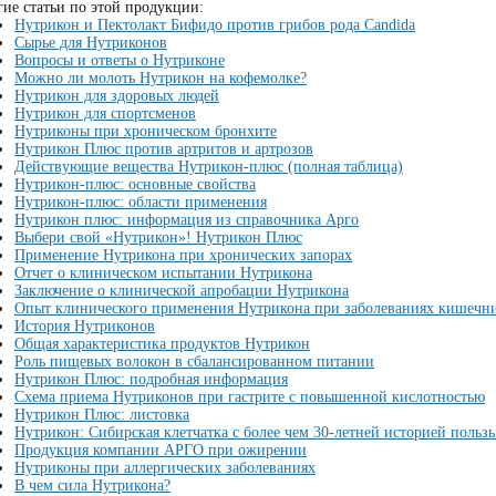
ие статьи по этой продукции:
Нутрикон и Пектолакт Бифидо против грибов рода Candida
Сырье для Нутриконов
Вопросы и ответы о Нутриконе
Можно ли молоть Нутрикон на кофемолке?
Нутрикон для здоровых людей
Нутрикон для спортсменов
Нутриконы при хроническом бронхите
Нутрикон Плюс против артритов и артрозов
Действующие вещества Нутрикон-плюс (полная таблица)
Нутрикон-плюс: основные свойства
Нутрикон-плюс: области применения
Нутрикон плюс: информация из справочника Арго
Выбери свой «Нутрикон»! Нутрикон Плюс
Применение Нутрикона при хронических запорах
Отчет о клиническом испытании Нутрикона
Заключение о клинической апробации Нутрикона
Опыт клинического применения Нутрикона при заболеваниях кишечн
История Нутриконов
Общая характеристика продуктов Нутрикон
Роль пищевых волокон в сбалансированном питании
Нутрикон Плюс: подробная информация
Схема приема Нутриконов при гастрите с повышенной кислотностью
Нутрикон Плюс: листовка
Нутрикон: Сибирская клетчатка с более чем 30-летней историей польз
Продукция компании АРГО при ожирении
Нутриконы при аллергических заболеваниях
В чем сила Нутрикона?