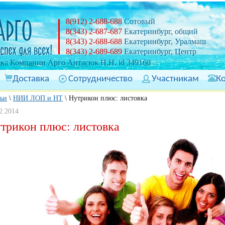
8(912) 2-688-688
Сотовый
8(343) 2-687-687
Екатеринбург, общий
8(343) 2-688-688
Екатеринбург, Уралмаш
8(343) 2-689-689
Екатеринбург, Центр
ка Компании Арго Антасюк Н.Н. id 349160
Доставка
Сотрудничество
Участникам
К
тьи
\
НИИ ЛОП и НТ
\
Нутрикон плюс: листовка
2.2014
трикон плюс: листовка