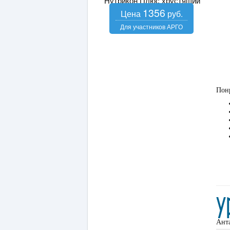
Нутрикон Плюс хрустящий
1356
Понр
Ант