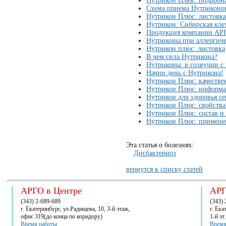
Нутрикон Плюс: подробн
Схема приема Нутриконов
Нутрикон Плюс: листовка
Нутрикон: Сибирская клет
Продукция компании АР
Нутриконы при аллергиче
Нутрикон плюс: листовка
В чем сила Нутрикона?
Нутриконы: в созвучии с
Начни день с Нутрикона!
Нутрикон Плюс: качеств
Нутрикон Плюс: информа
Нутрикон для здоровья се
Нутрикон Плюс: свойства
Нутрикон Плюс: состав и
Нутрикон Плюс: примене
Эта статья о болезнях:
Дисбактериоз
вернутся к списку статей
АРГО в Центре
АРГ
(343) 2-689-689
(343) 
г. Екатеринбург, ул.Радищева, 10, 3-й этаж,
г. Ек
офис 319(до конца по коридору)
1-й эт
Время работы
Время