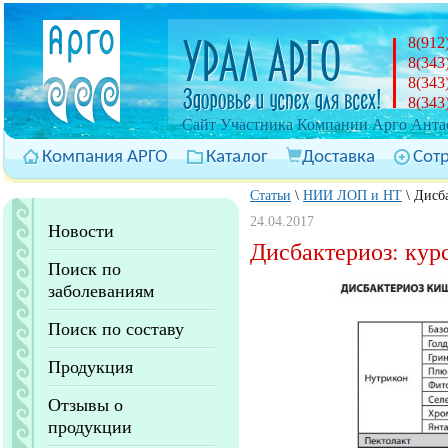
8(912
8(343
8(343
8(343
Cайт Участника Компании Арго Антас
Компания АРГО
Каталог
Доставка
Сот
Статьи
\
НИИ ЛОП и НТ
\
Дисб
24.04.2017
Новости
Дисбактериоз: ку
Поиск по
заболеваниям
Поиск по составу
Продукция
Отзывы о
продукции