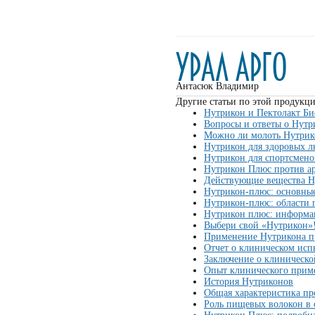
Антасюк Владимир
Другие статьи по этой продукци
Нутрикон и Пектолакт Би
Вопросы и ответы о Нутр
Можно ли молоть Нутрик
Нутрикон для здоровых л
Нутрикон для спортсмено
Нутрикон Плюс против ар
Действующие вещества Н
Нутрикон-плюс: основные
Нутрикон-плюс: области
Нутрикон плюс: информа
Выбери свой «Нутрикон»
Применение Нутрикона п
Отчет о клиническом ис
Заключение о клиническо
Опыт клинического прим
История Нутриконов
Общая характеристика пр
Роль пищевых волокон в