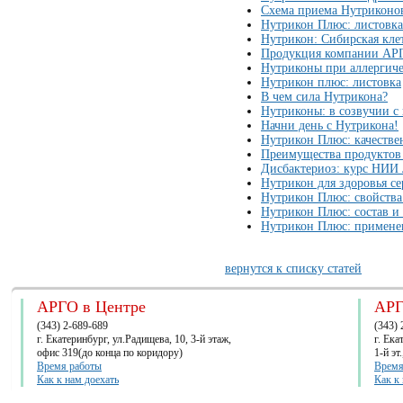
Схема приема Нутриконов
Нутрикон Плюс: листовка
Нутрикон: Сибирская клет
Продукция компании АР
Нутриконы при аллергиче
Нутрикон плюс: листовка
В чем сила Нутрикона?
Нутриконы: в созвучии с
Начни день с Нутрикона!
Нутрикон Плюс: качеств
Преимущества продуктов 
Дисбактериоз: курс НИИ
Нутрикон для здоровья се
Нутрикон Плюс: свойства
Нутрикон Плюс: состав и
Нутрикон Плюс: примене
вернутся к списку статей
АРГО в Центре
АРГ
(343) 2-689-689
(343) 
г. Екатеринбург, ул.Радищева, 10, 3-й этаж,
г. Ек
офис 319(до конца по коридору)
1-й эт
Время работы
Время
Как к нам доехать
Как к