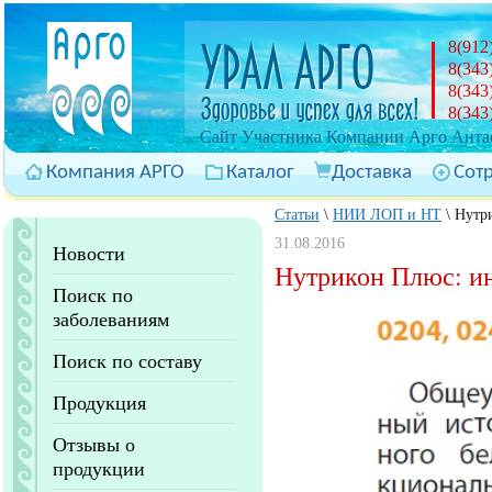
8(912
8(343
8(343
8(343
Cайт Участника Компании Арго Антас
Компания АРГО
Каталог
Доставка
Сот
Статьи
\
НИИ ЛОП и НТ
\
Нутр
31.08.2016
Новости
Нутрикон Плюс: ин
Поиск по
заболеваниям
Поиск по составу
Продукция
Отзывы о
продукции