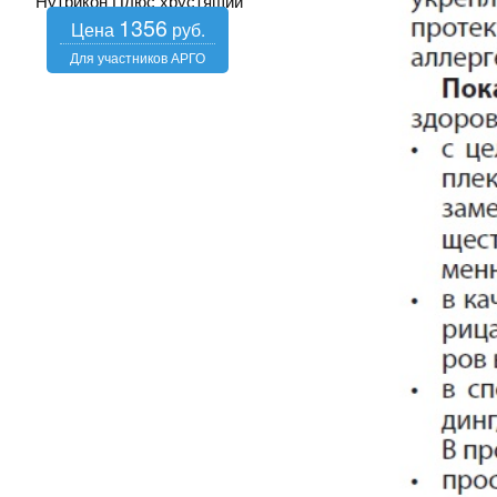
Нутрикон Плюс хрустящий
1356