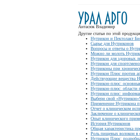
Антасюк Владимир
Другие статьи по этой продукци
Нутрикон и Пектолакт Би
Сырье для Нутриконов
Вопросы и ответы о Нутр
Можно ли молоть Нутрик
Нутрикон для здоровых л
Нутрикон для спортсмено
Нутриконы при хроничес
Нутрикон Плюс против ар
Действующие вещества Н
Нутрикон-плюс: основные
Нутрикон-плюс: области
Нутрикон плюс: информа
Выбери свой «Нутрикон»
Применение Нутрикона п
Отчет о клиническом ис
Заключение о клиническо
Опыт клинического прим
История Нутриконов
Общая характеристика пр
Роль пищевых волокон в
Нутрикон Плюс: подробн