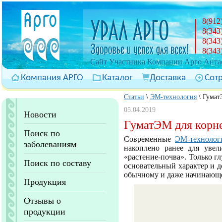
8(912
8(343
8(343
8(343
Cайт Участника Компании Арго Антас
Компания АРГО
Каталог
Доставка
Сот
Статьи
\
ЭМ-технология
\
Гумат
05.04.2019
Новости
ГуматЭМ для корне
Поиск по
Современные
ЭМ-технолог
заболеваниям
накоплено ранее для увел
«растение-почва». Только г
Поиск по составу
основательный характер и 
обычному и даже начинающе
Продукция
Отзывы о
продукции