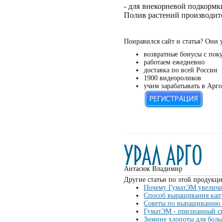
- для внекорневой подкормки
Полив растений производитс
Понравился сайт и статья? Они 
возвратные бонусы с пок
работаем ежедневно
доставка по всей России
1900 видеороликов
учим зарабатывать в Арго
Антасюк Владимир
Другие статьи по этой продукци
Почему ГуматЭМ увеличи
Способ выращивания капу
Советы по выращиванию 
ГуматЭМ - признанный с
Зимние хлопоты для бол