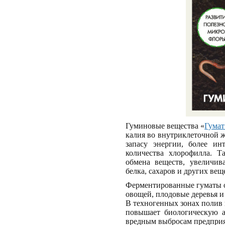
Гуминовые вещества «
Гума
калия во внутриклеточной ж
запасу энергии, более ин
количества хлорофилла. Т
обмена веществ, увеличив
белка, сахаров и других вещ
Ферментированные гуматы о
овощей, плодовые деревья и
В техногенных зонах полив 
повышает биологическую а
вредным выбросам предпри