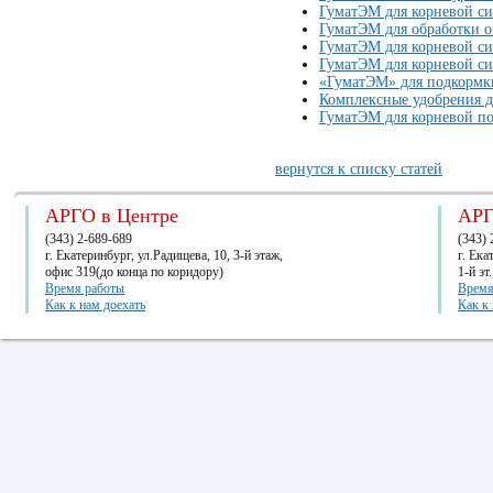
ГуматЭМ для корневой си
ГуматЭМ для обработки о
ГуматЭМ для корневой си
ГуматЭМ для корневой си
«ГуматЭМ» для подкормки
Комплексные удобрения 
ГуматЭМ для корневой по
вернутся к списку статей
АРГО в Центре
АРГ
(343) 2-689-689
(343) 
г. Екатеринбург, ул.Радищева, 10, 3-й этаж,
г. Ек
офис 319(до конца по коридору)
1-й эт
Время работы
Время
Как к нам доехать
Как к