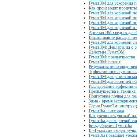
ГуматЭМ для ускорения 
Как производят продукт
ГуматЭМ для корневой под
ГуматЭМ для корневой под
ГуматЭМ для корневой п
ГуматЭМ для корневой и 
Арсенал ЭМ-средств для 
Выращивание рассады пе
ГуматЭМ для корневой с
ГуматЭМ: Декларация о с
Действие ГуматЭМ
ГуматЭМ: преимущества
ГуматЭМ: патент
Результаты производств
Эффективность гуминовы
ГуматЭМ для развития м
ГуматЭМ для весенней об
Исследование эффективн
Преимущества и техника
Подготовка почвы для по
Зима - время эксперимен
Серия ГуматЭм: инструк
ГуматЭм: листовка
Как увеличить урожай на
ГуматЭм для корневой си
Биоудобрение ГуматЭм
В «Гуматэм» входят лучш
ГуматЭм повышает урожа