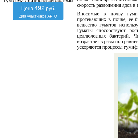
ГуматЭМ для корневой системы
скорость разложения ядов в 
492
Вносимые в почву гумин
протекающих в почве, ее б
вещество гуматов использ
Гуматы способствуют рос
целлюлозных бактерий. Ч
возрастает в разы по сравне
ускоряются процессы гумиф