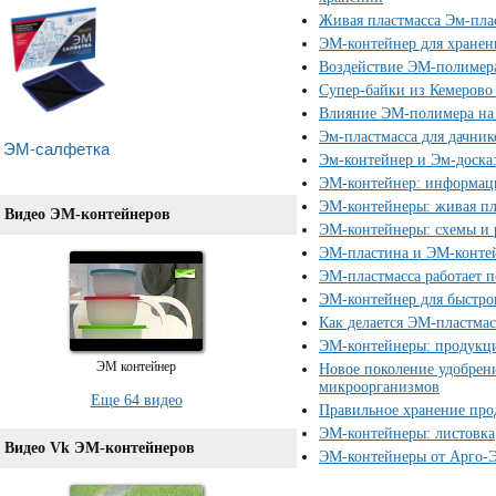
Живая пластмасса Эм-пла
ЭМ-контейнер для хранен
Воздействие ЭМ-полимер
Супер-байки из Кемерово
Влияние ЭМ-полимера на 
Эм-пластмасса для дачник
ЭМ-салфетка
Эм-контейнер и Эм-доска:
ЭМ-контейнер: информаци
ЭМ-контейнеры: живая пл
Видео ЭМ-контейнеров
ЭМ-контейнеры: схемы и
ЭМ-пластина и ЭМ-контей
ЭМ-пластмасса работает 
ЭМ-контейнер для быстро
Как делается ЭМ-пластмас
ЭМ-контейнеры: продукц
ЭМ контейнер
Новое поколение удобрен
микроорганизмов
Еще 64 видео
Правильное хранение про
ЭМ-контейнеры: листовка
Видео Vk ЭМ-контейнеров
ЭМ-контейнеры от Арго-Э