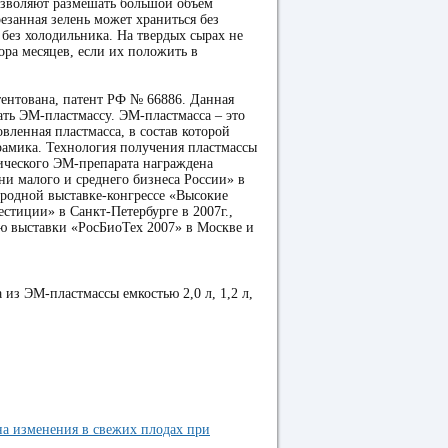
позволяют размешать большой объем
езанная зелень может храниться без
 без холодильника. На твердых сырах не
ора месяцев, если их положить в
ентована, патент РФ № 66886. Данная
ать ЭМ-пластмассу. ЭМ-пластмасса – это
вленная пластмасса, в состав которой
рамика. Технология получения пластмассы
ического ЭМ-препарата награждена
и малого и среднего бизнеса России» в
ародной выставке-конгрессе «Высокие
стиции» в Санкт-Петербурге в 2007г.,
ю выставки «РосБиоТех 2007» в Москве и
 из ЭМ-пластмассы емкостью 2,0 л, 1,2 л,
а изменения в свежих плодах при