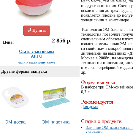
мало места, тем не менее, 
продуктов питания. Свежеср
осклизнения до трех недель,
появляется плесень до полут
холодильник в контейнере.
Технология ЭМ-баланс запат
🛒 Купить
технология позволяет получ
специальным образом изгото
2 856 р.
Цена:
входит измельченная ЭМ-ке
со свойствами микробиолог
Стать участником
дипломами на выставках «Дн
АРГО
Москве в 2008г., на междун
если нашли цену ниже
технологии инновации, инве
отмечена серебряной медаль
Другие формы выпуска
др.
Форма выпуска
В наборе три ЭМ-контейнера
0,7 л.
Рекомендуется
Для дома
Статьи о продукте:
ЭМ-доска
ЭМ-пластина
Влияние ЭМ-пластмассы н
хранении