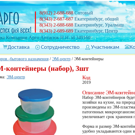
8(912) 2-688-688
Сотовый
8(343) 2-687-687
Екатеринбург, общий
8(343) 2-688-688
Екатеринбург, Уралмаш
8(343) 2-689-689
Екатеринбург, Центр
ка Компании Арго Антасюк Н.Н. id 349160
Доставка
Сотрудничество
Участникам
К
ров.-бытового назначения
/
ЭМ-центр
/
ЭМ-контейнеры
-контейнеры (набор), 3шт
Код
ма:
ЭМ-центр
2019
Описание ЭМ-контейн
Набор ЭМ-контейнеров буд
хозяйки на кухне, на приро
произведены из ЭМ-пластма
патогенных микроорганизмов
увеличивает срок хранения 
Форма и размер ЭМ-контейн
удобно укладываются один 