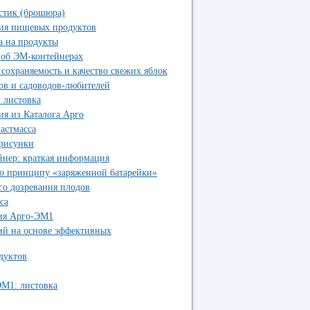
стик (брошюра)
ия пищевых продуктов
а на продукты
 об ЭМ-контейнерах
сохраняемость и качество свежих яблок
ов и садоводов-любителей
 листовка
я из Каталога Арго
астмасса
 рисунки
нер: краткая информация
по принципу «заряженной батарейки»
го дозревания плодов
са
ия Арго-ЭМ1
ий на основе эффективных
дуктов
М1: листовка