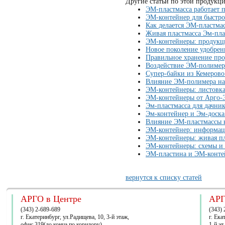
Другие статьи по этой продукци
ЭМ-пластмасса работает 
ЭМ-контейнер для быстро
Как делается ЭМ-пластма
Живая пластмасса Эм-пла
ЭМ-контейнеры: продукц
Новое поколение удобре
Правильное хранение про
Воздействие ЭМ-полимер
Супер-байки из Кемерово
Влияние ЭМ-полимера на 
ЭМ-контейнеры: листовк
ЭМ-контейнеры от Арго-
Эм-пластмасса для дачни
Эм-контейнер и Эм-доска
Влияние ЭМ-пластмассы н
ЭМ-контейнер: информаци
ЭМ-контейнеры: живая пл
ЭМ-контейнеры: схемы и
ЭМ-пластина и ЭМ-конте
вернутся к списку статей
АРГО в Центре
АРГ
(343) 2-689-689
(343) 
г. Екатеринбург, ул.Радищева, 10, 3-й этаж,
г. Ек
офис 319(до конца по коридору)
1-й эт