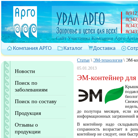
8(912
8(343
8(343
8(343
Cайт Участника Компании Арго Антас
Компания АРГО
Каталог
Доставка
Сот
Статьи
\
ЭМ-технология
\
ЭМ-ко
05.01.2013
Новости
ЭМ-контейнер для
Поиск по
Крыш
заболеваниям
подав
биолог
Поиск по составу
Свежес
недель
до полутора месяцев, если и
Продукция
информационных загрязнений вк
Отзывы о
В контейнер надо складыват
сохранность возрастает в ра
продукции
контейнер не следует, они быстр