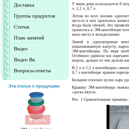
У меня дома используется 8 ш
Доставка
л, 1,2 л, 0,7 л.
Группы продуктов
Летом во всех восьми однолит
августа в них хранились жимол
ягода была свежей, без проявле
Статьи
хранилась в ЭМ-контейнере поч
мало места в холодильнике.
План занятий
Зимой в однолитровых конте
нашинкованную капусту, нареза
Видео
ЭМ-контейнеры. По мере необ
Особенно удивила нас нарезанна
Видео Вк
недель, дальше из нее делали ка
В 2 л и 1,2 л контейнерах смеш
Вопросы-ответы
0,7 л контейнере храним нареза
Большие плоские куски сыра уд
Эта статья о продукции:
Крышку ЭМ-контейнера можно и
«доска вкуса».
Рис. 1 Сравнительные примеры 
Купить