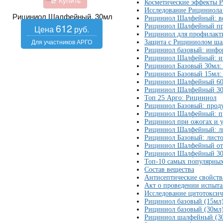
Купить
Косметические эффекты 
Исследование Рициниола 
Рициниол Шалфейный, 30мл
Рициниол Шалфейный: в
612
Рициниол Шалфейный при
Рициниол для профилак
Защита с Рициниолом ш
Рициниол базовый: инфо
Рициниол Шалфейный: ин
Рициниол Базовый 30мл:
Рициниол Базовый 15мл:
Рициниол Шалфейный 60
Рициниол Шалфейный 30
Топ 25 Арго: Рициниол
Рициниол Базовый: прод
Рициниол Шалфейный: п
Рициниол при ожогах и у
Рициниол Шалфейный: л
Рициниол Базовый: лист
Рициниол Шалфейный от 
Рициниол Шалфейный 30 
Топ-10 самых популярных
Состав вещества
Антисептические свойств
Акт о проведении испыта
Исследование цитотокси
Рициниол базовый (15мл)
Рициниол базовый (30мл)
Рициниол шалфейный (30