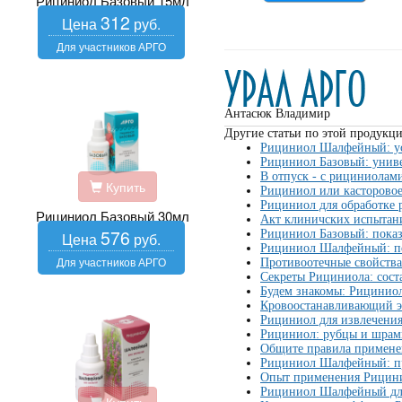
Рициниол Базовый 15мл
312
Антасюк Владимир
Другие статьи по этой продукци
Рициниол Шалфейный: у
Рициниол Базовый: унив
В отпуск - с рициниолам
Купить
Рициниол или касторовое
Рициниол для обработке 
Рициниол Базовый 30мл
Акт клиничских испытан
576
Рициниол Базовый: пока
Рициниол Шалфейный: по
Противоотечные свойств
Секреты Рициниола: сост
Будем знакомы: Рицинио
Кровоостанавливающий 
Рициниол для извлечения
Рициниол: рубцы и шрам
Общите правила примен
Рициниол Шалфейный: п
Опыт применения Рицин
Рициниол Шалфейный для