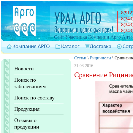
8(912
8(343
8(343
8(343
Cайт Участника Компании Арго Антас
Компания АРГО
Каталог
Доставка
Сот
Статьи
\
Рициниолы
\
Сравнение
31.03.2016
Новости
Сравнение Рицинио
Поиск по
заболеваниям
Поиск по составу
Продукция
Отзывы о
продукции