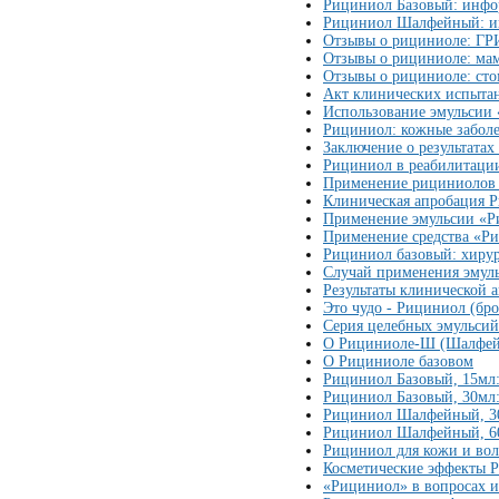
Рициниол Базовый: инфо
Рициниол Шалфейный: ин
Отзывы о рициниоле: Г
Отзывы о рициниоле: ма
Отзывы о рициниоле: сто
Акт клинических испыта
Использование эмульсии 
Рициниол: кожные забол
Заключение о результата
Рициниол в реабилитаци
Применение рициниолов 
Клиническая апробация 
Применение эмульсии «Р
Применение средства «Р
Рициниол базовый: хирур
Случай применения эмул
Результаты клинической 
Это чудо - Рициниол (бр
Серия целебных эмульсий
О Рициниоле-Ш (Шалфе
О Рициниоле базовом
Рициниол Базовый, 15мл:
Рициниол Базовый, 30мл:
Рициниол Шалфейный, 30
Рициниол Шалфейный, 60
Рициниол для кожи и вол
Косметические эффекты 
«Рициниол» в вопросах и