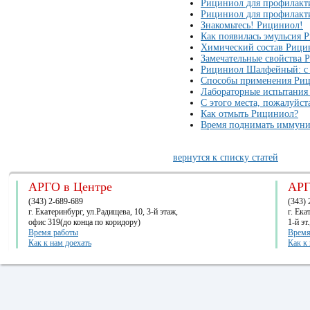
Рициниол для профилак
Рициниол для профилакти
Знакомьтесь! Рициниол!
Как появилась эмульсия 
Химический состав Рици
Замечательные свойства 
Рициниол Шалфейный: с
Способы применения Ри
Лабораторные испытания
С этого места, пожалуйс
Как отмыть Рициниол?
Время поднимать иммуни
вернутся к списку статей
АРГО в Центре
АРГ
(343) 2-689-689
(343) 
г. Екатеринбург, ул.Радищева, 10, 3-й этаж,
г. Ек
офис 319(до конца по коридору)
1-й эт
Время работы
Время
Как к нам доехать
Как к