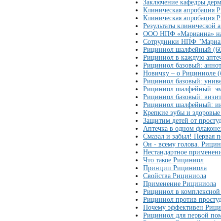
Заключение кафедры дер
Клиническая апробация 
Клиническая апробация Р
Результаты клинической
ООО НПФ «Марианна» на 
Сотрудники НПФ "Мариан
Рициниол шалфейный (60
Рициниол в каждую апте
Рициниол базовый: анно
Новичку – о Рициниоле (
Рициниол базовый: униве
Рициниол шалфейный: эм
Рициниол базовый: визи
Рициниол шалфейный: и
Крепкие зубы и здоровые
Защитим детей от просту
Аптечка в одном флаконе
Смазал и забыл! Первая
Он - всему голова. Рици
Нестандартное применен
Что такое Рициниол
Принцип Рициниола
Свойства Рициниола
Применение Рициниола
Рициниол в комплексной
Рициниол против просту
Почему эффективен Риц
Рициниол для первой п