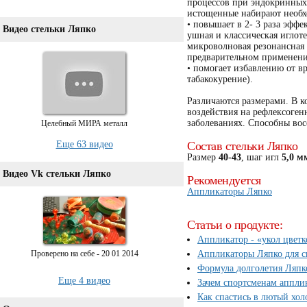
процессов при эндокринных 
истощенные набирают необх
• повышает в 2- 3 раза эффе
Видео стельки Ляпко
ушная и классическая иглоте
микроволновая резонансная 
предварительном применени
• помогает избавлению от в
табакокурение).
Различаются размерами. В к
воздействия на рефлексоге
заболеваниях. Способны вос
Целебный МИРА металл
Еще 63 видео
Состав стельки Ляпко
Размер
40-43
, шаг игл
5,0 м
Видео Vk стельки Ляпко
Рекомендуется
Аппликаторы Ляпко
Статьи о продукте:
Аппликатор - «укол цвет
Проверено на себе - 20 01 2014
Аппликаторы Ляпко для с
Формула долголетия Ляпк
Еще 4 видео
Зачем спортсменам аппли
Как спастись в лютый хол