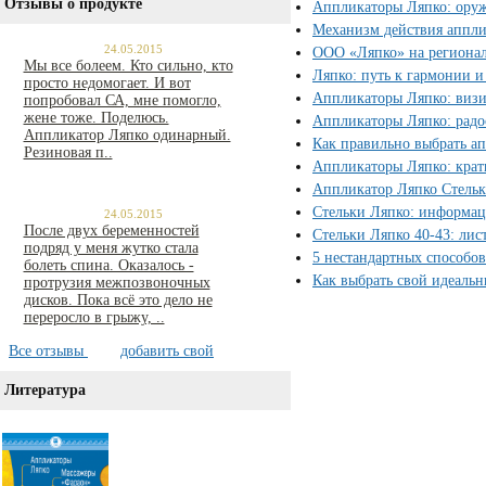
Отзывы о продукте
Аппликаторы Ляпко: ору
Механизм действия аппли
24.05.2015
ООО «Ляпко» на регионал
Мы все болеем. Кто сильно, кто
Ляпко: путь к гармонии и
просто недомогает. И вот
Аппликаторы Ляпко: визи
попробовал СА, мне помогло,
жене тоже. Поделюсь.
Аппликаторы Ляпко: радо
Аппликатор Ляпко одинарный.
Как правильно выбрать а
Резиновая п..
Аппликаторы Ляпко: крат
Аппликатор Ляпко Стельк
Стельки Ляпко: информац
24.05.2015
После двух беременностей
Стельки Ляпко 40-43: лис
подряд у меня жутко стала
5 нестандартных способо
болеть спина. Оказалось -
Как выбрать свой идеаль
протрузия межпозвоночных
дисков. Пока всё это дело не
переросло в грыжу, ..
Все отзывы
добавить свой
Литература