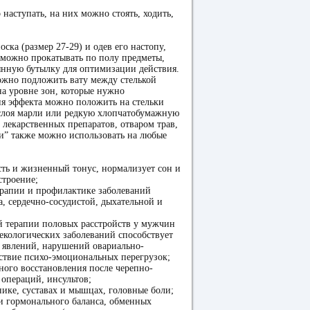
наступать, на них можно стоять, ходить,
оска (размер 27-29) и одев его настопу,
 можно прокатывать по полу предметы,
янную бутылку для оптимизации действия.
ожно подложить вату между стелькой
а уровне зон, которые нужно
ия эффекта можно положить на стельки
слоя марли или редкую хлопчатобумажную
 лекарственных препаратов, отваром трав,
и” также можно использовать на любые
ть и жизненный тонус, нормализует сон и
строение;
ерапии и профилактике заболеваний
, сердечно-сосудистой, дыхательной и
й терапии половых расстройств у мужчин
екологических заболеваний способствует
 явлений, нарушений овариально-
ствие психо-эмоциональных перегрузок;
ного восстановления после черепно-
 операций, инсультов;
нике, суставах и мышцах, головные боли;
и гормонального баланса, обменных