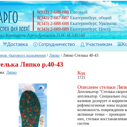
8(912) 2-688-688
Сотовый
8(343) 2-687-687
Екатеринбург, общий
8(343) 2-688-688
Екатеринбург, Уралмаш
8(343) 2-689-689
Екатеринбург, Центр
ка Компании Арго Антасюк Н.Н. id 349160
Доставка
Сотрудничество
Участникам
К
ров.-бытового назначения
/
Ляпко
/
Ляпко Стелька 40-43
елька Ляпко р.40-43
Код
ма:
Ляпко
1721
Описание стельки Ляпк
Аппликатор "Стелька-скорох
аппликатор. Специально по
валиков дозирует и корректи
рефлексогенные зоны подош
возможность повреждения ко
активные точки – проекции 
них, стельки восстанавлива
систем.