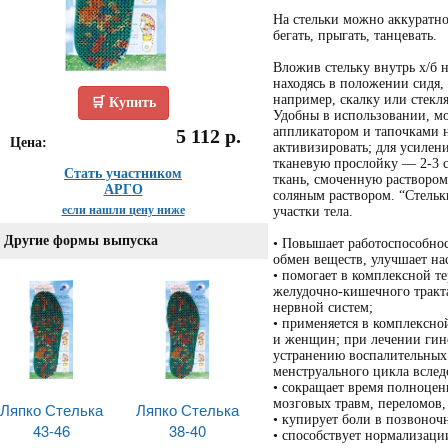
На стельки можно аккуратно 
бегать, прыгать, танцевать.
Вложив стельку внутрь х/б н
находясь в положении сидя,
например, скалку или стекл
🛒 Купить
Удобны в использовании, м
аппликатором и тапочками н
5 112 р.
Цена:
активизировать; для усилен
тканевую прослойку — 2-3 
Стать участником
ткань, смоченную раствором
АРГО
соляным раствором. “Стельк
если нашли цену ниже
участки тела.
Другие формы выпуска
• Повышает работоспособнос
обмен веществ, улучшает на
• помогает в комплексной т
желудочно-кишечного тракта
нервной систем;
• применяется в комплексно
и женщин; при лечении гин
устранению воспалительных
менструального цикла вслед
• сокращает время полноцен
мозговых травм, переломов,
Ляпко Стелька
Ляпко Стелька
• купирует боли в позвоноч
43-46
38-40
• способствует нормализаци