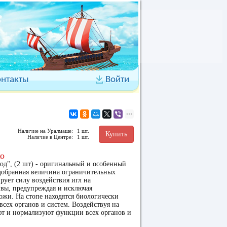
онтакты
Войти
Наличие на Уралмаше:
1 шт.
Купить
Наличие в Центре:
1 шт.
о
од", (2 шт) - оригинальный и особенный
добранная величина ограничительных
рует силу воздействия игл на
вы, предупреждая и исключая
жи. На стопе находятся биологически
всех органов и систем. Воздействуя на
ют и нормализуют функции всех органов и