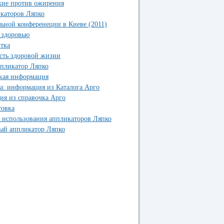
жие против ожирения
каторов Ляпко
ьной конференеции в Киеве (2011)
 здоровью
тка
сть здоровой жизни
ппликатор Ляпко
кая информация
а: информация из Каталога Арго
ия из справочка Арго
товка
в использования аппликаторов Ляпко
ный аппликатор Ляпко