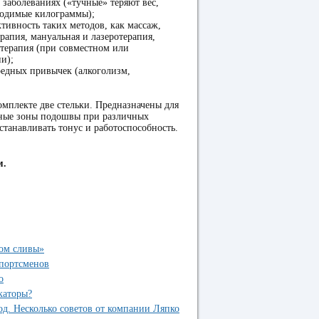
заболеваниях («тучные» теряют вес,
одимые килограммы);
ктивность таких методов, как массаж,
рапия, мануальная и лазеротерапия,
терапия (при совместном или
и);
редных привычек (алкоголизм,
омплекте две стельки. Предназначены для
нные зоны подошвы при различных
станавливать тонус и работоспособность.
м.
ком сливы»
портсменов
о
каторы?
од. Несколько советов от компании Ляпко