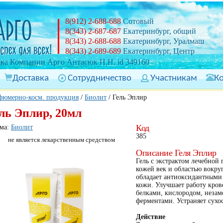
8(912) 2-688-688
Сотовый
8(343) 2-687-687
Екатеринбург, общий
8(343) 2-688-688
Екатеринбург, Уралмаш
8(343) 2-689-689
Екатеринбург, Центр
ка Компании Арго Антасюк Н.Н. id 349160
Доставка
Сотрудничество
Участникам
К
фюмерно-косм. продукция
/
Биолит
/
Гель Эплир
ль Эплир, 20мл
Код
ма:
Биолит
385
не является лекарственным средством
Описание Геля Эплир
Гель с экстрактом лечебной 
кожей век и областью вокруг
обладает антиоксидантными
кожи. Улучшает работу кров
белками, кислородом, нез
ферментами. Устраняет сухо
Действие