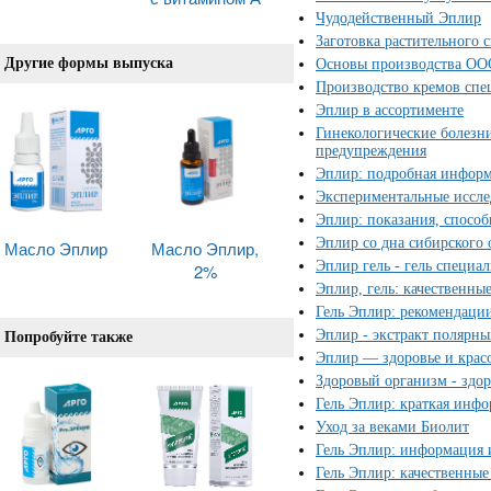
Чудодейственный Эплир
Заготовка растительного 
Другие формы выпуска
Основы производства ОО
Производство кремов спе
Эплир в ассортименте
Гинекологические болезн
предупреждения
Эплир: подробная инфор
Экспериментальные иссле
Эплир: показания, спосо
Эплир со дна сибирского 
Масло Эплир
Масло Эплир,
Эплир гель - гель специа
2%
Эплир, гель: качественны
Гель Эплир: рекомендаци
Эплир - экстракт полярн
Попробуйте также
Эплир — здоровье и красо
Здоровый организм - здор
Гель Эплир: краткая инф
Уход за веками Биолит
Гель Эплир: информация 
Гель Эплир: качественны