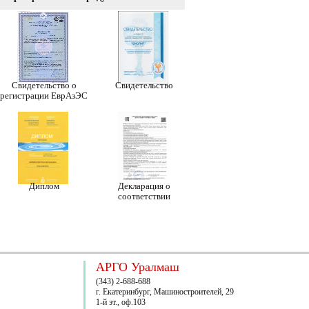
Свидетельство о
Свидетельство
регистрации ЕврАзЭС
Диплом
Декларация о
соответствии
АРГО Уралмаш
(343) 2-688-688
г. Екатеринбург, Машиностроителей, 29
1-й эт., оф.103