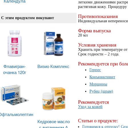
Календула
легкими движениями распре
растягивая кожу. Процедуру
Противопоказания
С этим продуктом покупают
Индивидуальная непереноси
Форма выпуска
20 мл
Условия хранения
Хранить при температуре от
Срок годности – 2 года.
Рекомендуется при бол
Флавигран-
Визио Комплекс
Герпес
очанка 120г
Конъюнктивит
Морщины
Рубец (шрам)
Рекомендуется
Уход за кожей
Офтальмолептин
Статьи о продукте:
Кедровое масло
с витамином А
Готовимся к отпуску! Cез