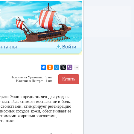
онтакты
Войти
Наличие на Уралмаше:
5 шт.
Купить
Наличие в Центре:
1 шт.
грязи Эплир предназначен для ухода за
 глаз. Гель снимает воспаление и боль,
 свойствами, стимулирует регенерацию
еносных сосудов кожи, обеспечивает её
аменимыми жирными кислотами,
сть кожи.