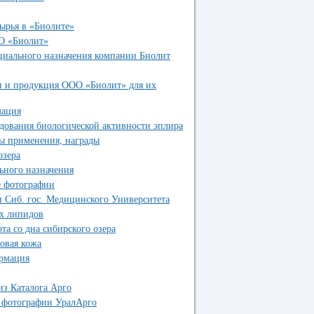
сырья в «Биолите»
О «Биолит»
циального назначения компании Биолит
и и продукция ООО «Биолит» для их
мация
дования биологической активности эплира
бы применения, награды
озера
льного назначения
е фотографии
и Сиб. гос. Медицинского Университета
ых липидов
та со дна сибирского озера
овая кожа
ормация
из Каталога Арго
е фотографии УралАрго