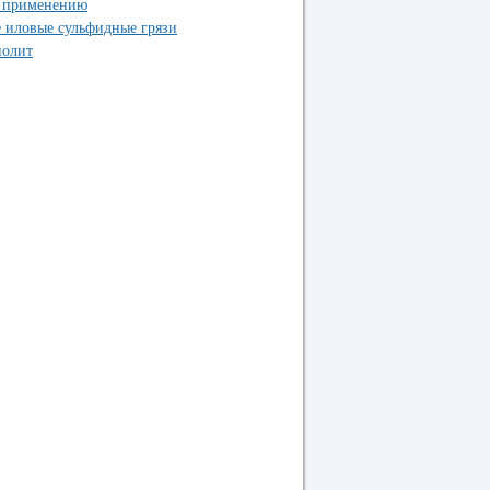
о применению
е иловые сульфидные грязи
иолит