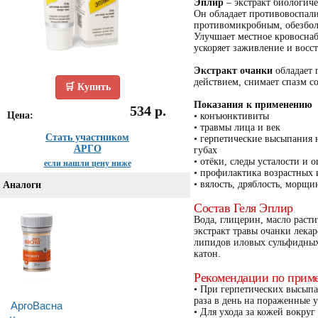
Эплир
– экстракт биологиче
Он обладает противовоспал
противомикробным, обезбо
Улучшает местное кровоснаб
ускоряет заживление и восс
Экстракт очанки
обладает
действием, снимает спазм с
🛒 Купить
Показания к применению
534 р.
Цена:
• конъюнктивиты
• травмы лица и век
Стать участником
• герпетические высыпания н
АРГО
губах
• отёки, следы усталости и
если нашли цену ниже
• профилактика возрастных
• вялость, дряблость, морщ
Аналоги
Состав Геля Эплир
Вода, глицерин, масло расти
экстракт травы очанки лека
липидов иловых сульфидных 
катон.
Рекомендации по прим
• При герпетических высыпа
раза в день на пораженные у
АргоВасна
• Для ухода за кожей вокруг