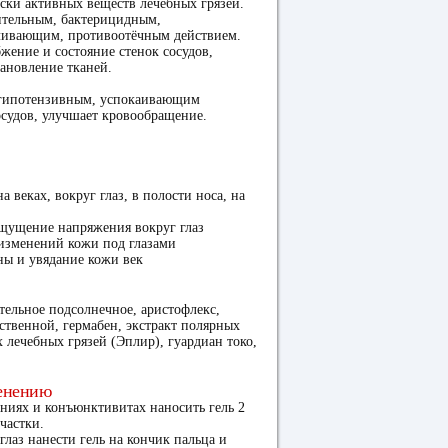
ски активных веществ лечебных грязей.
ительным, бактерицидным,
ливающим, противоотёчным действием.
жение и состояние стенок сосудов,
тановление тканей.
 гипотензивным, успокаивающим
осудов, улучшает кровообращение.
а веках, вокруг глаз, в полости носа, на
 ощущение напряжения вокруг глаз
 изменений кожи под глазами
ины и увядание кожи век
тельное подсолнечное, аристофлекс,
рственной, гермабен, экстракт полярных
лечебных грязей (Эплир), гуардиан токо,
енению
ниях и конъюнктивитах наносить гель 2
частки.
 глаз нанести гель на кончик пальца и