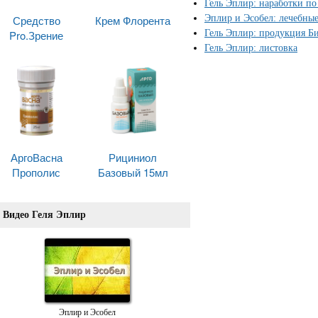
Гель Эплир: наработки п
Средство
Крем Флорента
Эплир и Эсобел: лечебны
Pro.Зрение
Гель Эплир: продукция Б
Гель Эплир: листовка
АргоВасна
Рициниол
Прополис
Базовый 15мл
Видео Геля Эплир
Эплир и Эсобел