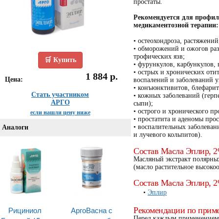
простаты.
Рекомендуется для профил
медикаментозной терапии:
• остеохондроза, растяжений
• обморожений и ожогов ра
трофических язв;
🛒 Купить
• фурункулов, карбункулов,
• острых и хронических оти
1 884 р.
Цена:
воспалений и заболеваний ух
• конъюнктивитов, блефарито
Стать участником
• кожных заболеваний (герпе
АРГО
сыпи);
• острого и хронического пр
если нашли цену ниже
• простатита и аденомы прос
• воспалительных заболеван
Аналоги
и лучевого кольпитов).
Состав Масла Эплир, 2
Масляный экстракт полярны
(масло растительное высоко
Состав Масла Эплир, 2
Эплир
Рициниол
АргоВасна с
Рекомендации по прим
Перед каждым применением 