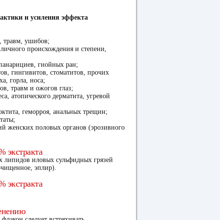
актики и усиления эффекта
, травм, ушибов;
зличного происхождения и степени,
 панарициев, гнойных ран;
тов, гингивитов, стоматитов, прочих
а, горла, носа;
в, травм и ожогов глаз;
са, атопического дерматита, угревой
октита, геморроя, анальных трещин;
таты;
ий женских половых органов (эрозивного
% экстракта
х липидов иловых сульфидных грязей
очищенное, эплир).
% экстракта
енению
флакон следует встряхивать