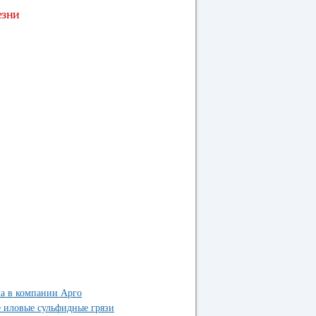
езни
а в компании Арго
е иловые сульфидные грязи