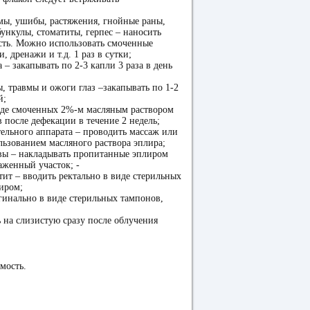
мы, ушибы, растяжения, гнойные раны,
ункулы, стоматиты, герпес – наносить
сть. Можно использовать смоченные
, дренажи и т.д. 1 раз в сутки;
а – закапывать по 2-3 капли 3 раза в день
, травмы и ожоги глаз –закапывать по 1-2
й;
виде смоченных 2%-м масляным раствором
 после дефекации в течение 2 недель;
тельного аппарата – проводить массаж или
ьзованием масляного раствора эплира;
звы – накладывать пропитанные эплиром
аженный участок; -
тит – вводить ректально в виде стерильных
иром;
агинально в виде стерильных тампонов,
ь на слизистую сразу после облучения
мость.