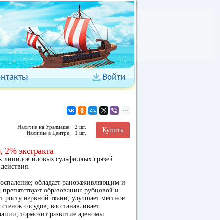
онтакты
Войти
Наличие на Уралмаше:
2 шт.
Купить
Наличие в Центре:
1 шт.
 2% экстракта
х липидов иловых сульфидных грязей
действия.
 воспаление; обладает ранозаживляющим и
 препятствует образованию рубцовой и
ет росту нервной ткани, улучшает местное
 стенок сосудов; восстанавливает
рапии; тормозит развитие аденомы