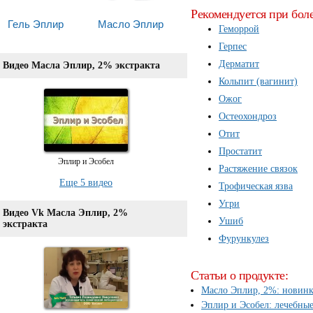
Рекомендуется при бол
Гель Эплир
Масло Эплир
Геморрой
Герпес
Дерматит
Видео Масла Эплир, 2% экстракта
Кольпит (вагинит)
Ожог
Остеохондроз
Отит
Простатит
Эплир и Эсобел
Растяжение связок
Еще 5 видео
Трофическая язва
Угри
Видео Vk Масла Эплир, 2%
Ушиб
экстракта
Фурункулез
Статьи о продукте:
Масло Эплир, 2%: новинк
Эплир и Эсобел: лечебны