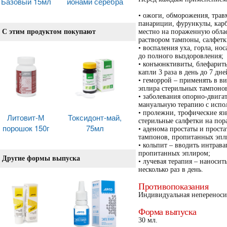
Базовый 15мл
ионами серебра
• ожоги, обморожения, трав
панариции, фурункулы, карб
С этим продуктом покупают
местно на пораженную обла
раствором тампоны, салфетки
• воспаления уха, горла, нос
до полного выздоровления;
• конъюнктивиты, блефариты
капли 3 раза в день до 7 дне
• геморрой – применять в 
эплира стерильных тампонов
• заболевания опорно-двига
мануальную терапию с испол
• пролежни, трофические я
Литовит-М
Токсидонт-май,
стерильные салфетки на пор
порошок 150г
75мл
• аденома простаты и проста
тампонов, пропитанных эпл
• кольпит – вводить интрав
пропитанных эплиром;
Другие формы выпуска
• лучевая терапия – наносит
несколько раз в день.
Противопоказания
Индивидуальная непереноси
Форма выпуска
30 мл.