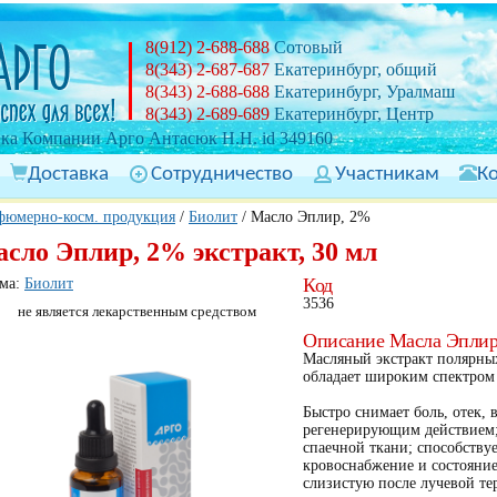
8(912) 2-688-688
Сотовый
8(343) 2-687-687
Екатеринбург, общий
8(343) 2-688-688
Екатеринбург, Уралмаш
8(343) 2-689-689
Екатеринбург, Центр
ка Компании Арго Антасюк Н.Н. id 349160
Доставка
Сотрудничество
Участникам
К
фюмерно-косм. продукция
/
Биолит
/
Масло Эплир, 2%
сло Эплир, 2% экстракт, 30 мл
Код
ма:
Биолит
3536
не является лекарственным средством
Описание Масла Эплир,
Масляный экстракт полярны
обладает широким спектром 
Быстро снимает боль, отек,
регенерирующим действием;
спаечной ткани; способству
кровоснабжение и состояние
слизистую после лучевой те