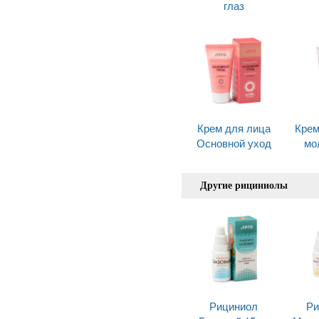
глаз
Крем для лица
Крем
Основной уход
мо
Другие рициниолы
Рициниол
Ри