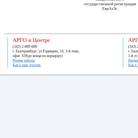
государственной регистрации
ЕврАзЭс
АРГО в Центре
АРГ
(343) 2-689-689
(343) 
г. Екатеринбург, ул.Радищева, 10, 3-й этаж,
г. Ек
офис 319(до конца по коридору)
1-й эт
Время работы
Время
Как к нам доехать
Как к