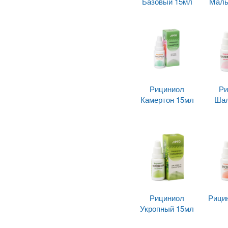
Базовый 15мл
Малы
Рициниол
Ри
Камертон 15мл
Ша
Рициниол
Рици
Укропный 15мл