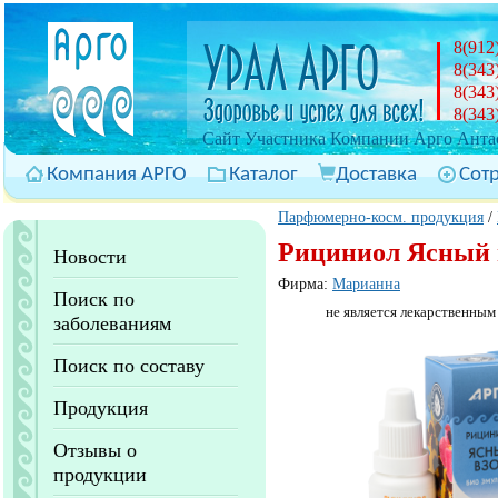
8(912
8(343
8(343
8(343
Cайт Участника Компании Арго Антас
Компания АРГО
Каталог
Доставка
Сот
Парфюмерно-косм. продукция
/
Рициниол Ясный в
Новости
Фирма:
Марианна
Поиск по
не является лекарственным
заболеваниям
Поиск по составу
Продукция
Отзывы о
продукции