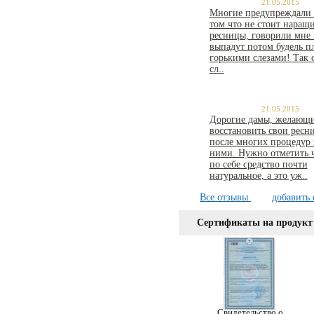
21.05.2015
Многие предупреждали 
том что не стоит наращ
ресницы, говорили мне 
выпадут потом будель п
горькими слезами! Так 
сл..
21.05.2015
Дорогие дамы, желающ
восстановить свои ресн
после многих процедур 
ними. Нужно отметить ч
по себе средство почти
натуральное, а это уж..
Все отзывы
добавить 
Сертификаты на продукт
Свидетельство о