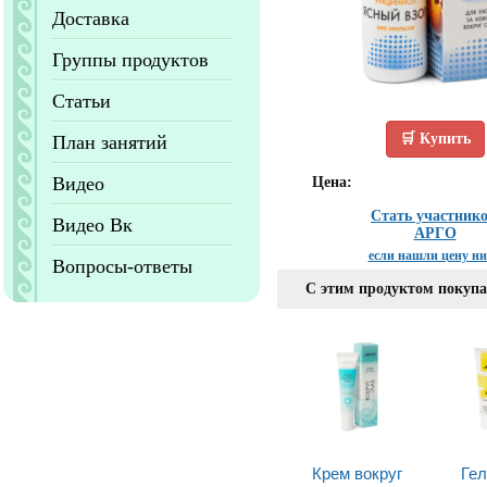
Доставка
Группы продуктов
Статьи
🛒 Купить
План занятий
Видео
Цена:
Стать участник
Видео Вк
АРГО
если нашли цену н
Вопросы-ответы
С этим продуктом покуп
Крем вокруг
Гел