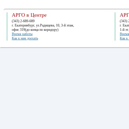
АРГО в Центре
АРГ
(343) 2-689-689
(343) 
г. Екатеринбург, ул.Радищева, 10, 3-й этаж,
г. Ек
офис 319(до конца по коридору)
1-й эт
Время работы
Время
Как к нам доехать
Как к