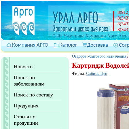
8(912
8(343
8(343
8(343
Cайт Участника Компании Арго Антас
Компания АРГО
Каталог
Доставка
Сот
Оздоров.-бытового назначения
Картридж Водол
Новости
Фирма:
Сибирь-Цео
Поиск по
заболеваниям
Поиск по составу
Продукция
Отзывы о
продукции