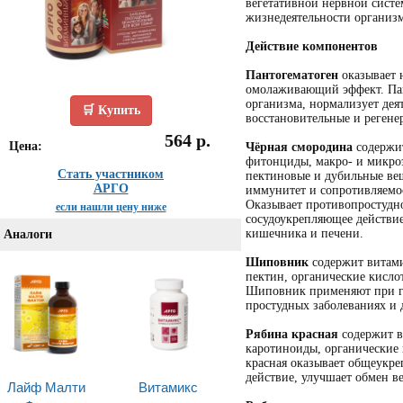
вегетативной нервной сист
жизнедеятельности организм
Действие компонентов
Пантогематоген
оказывает 
омолаживающий эффект. Пан
организма, нормализует дея
🛒 Купить
восстановительные и регене
564 р.
Цена:
Чёрная смородина
содержит
фитонциды, макро- и микро
Стать участником
пектиновые и дубильные ве
АРГО
иммунитет и сопротивляемо
Оказывает противопростудно
если нашли цену ниже
сосудоукрепляющее действи
кишечника и печени.
Аналоги
Шиповник
содержит витами
пектин, органические кисло
Шиповник применяют при ги
простудных заболеваниях и
Рябина красная
содержит в
каротиноиды, органические 
красная оказывает общеукр
действие, улучшает обмен в
Лайф Малти
Витамикс