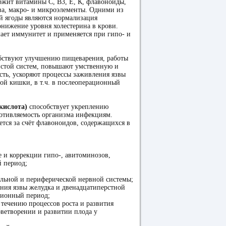
жит витамины С, В3, Е, К, флавоноиды,
ва, макро- и микроэлементы. Одними из
й ягоды являются нормализация
онижение уровня холестерина в крови.
ает иммунитет и применяется при гипо- и
бствуют улучшению пищеварения, работы
истой систем, повышают умственную и
ть, ускоряют процессы заживления язвы
ой кишки, в т.ч. в послеоперационный
кислота)
способствует укреплению
отивляемость организма инфекциям.
тся за счёт флавоноидов, содержащихся в
е и коррекции гипо-, авитоминозов,
й период;
альной и периферической нервной системы;
ения язвы желудка и двенадцатиперстной
ационный период;
 течению процессов роста и развития
оветворении и развитии плода у