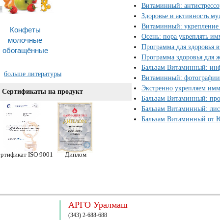
Витаминный: антистресс
Здоровье и активность м
Витаминный: укрепление 
Конфеты
Осень: пора укреплять и
молочные
Программа для здоровья в
обогащённые
Программа здоровья для
Бальзам Витаминный: ин
больше литературы
Витаминный: фотографии
Экстренно укрепляем имм
Сертификаты на продукт
Бальзам Витаминный: пр
Бальзам Витаминный: лис
Бальзам Витаминный от Ю
ртификат ISO 9001
Диплом
АРГО Уралмаш
(343) 2-688-688