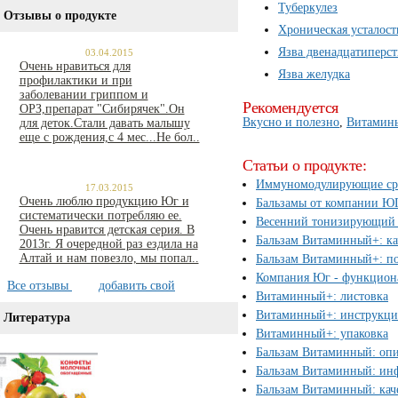
Туберкулез
Отзывы о продукте
Хроническая усталост
Язва двенадцатиперс
03.04.2015
Очень нравиться для
Язва желудка
профилактики и при
заболевании гриппом и
Рекомендуется
ОРЗ,препарат "Сибирячек".Он
Вкусно и полезно
,
Витамин
для деток.Стали давать малышу
еще с рождения,с 4 мес...Не бол..
Статьи о продукте:
Иммуномодулирующие ср
17.03.2015
Очень люблю продукцию Юг и
Бальзамы от компании Ю
систематически потребляю ее.
Весенний тонизирующий д
Очень нравится детская серия. В
Бальзам Витаминный+: ка
2013г. Я очередной раз ездила на
Алтай и нам повезло, мы попал..
Бальзам Витаминный+: п
Компания Юг - функциона
Все отзывы
добавить свой
Витаминный+: листовка
Витаминный+: инструкци
Литература
Витаминный+: упаковка
Бальзам Витаминный: оп
Бальзам Витаминный: инф
Бальзам Витаминный: кач