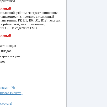
 действием.
минный
ноплодной рябины, экстракт шиповника,
р кислотности), премикс витаминный
 витамины: РР, В1, В6, ВС, В12), экстракт
т рябиновый, пантогематоген,
мин С). Не содержит ГМО.
минный
акт плодов
т плодов
стракт плодов
одов
Витамин H)
иновая кислота)
кислота)