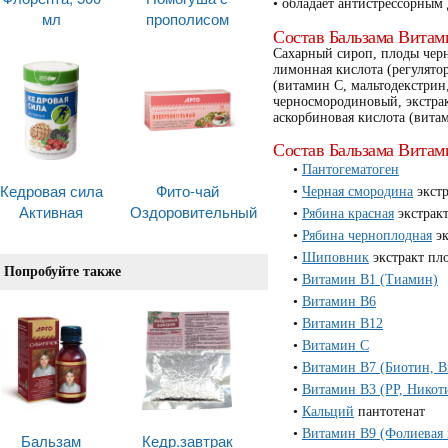
• обладает антистрессорным
мл
прополисом
Состав Бальзама Вита
Сахарный сироп, плоды чер
лимонная кислота (регулято
(витамин С, мальтодекстрин,
черносмородиновый, экстрак
аскорбиновая кислота (вита
Состав Бальзама Вита
Пантогематоген
Кедровая сила
Фито-чай
Черная смородина
экстр
Активная
Оздоровительный
Рябина красная
экстрак
Рябина черноплодная
эк
Шиповник
экстракт пл
Попробуйте также
Витамин B1 (Тиамин)
Витамин B6
Витамин B12
Витамин C
Витамин B7 (Биотин, 
Витамин B3 (PP, Никот
Кальций
пантотенат
Витамин B9 (Фолиевая 
Бальзам
Кедр.завтрак