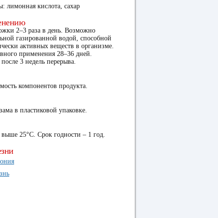
: лимонная кислота, сахар
енению
ожки 2–3 раза в день. Возможно
льной газированной водой, способной
ически активных веществ в организме.
ывного применения 28–36 дней.
после 3 недель перерыва.
мость компонентов продукта.
зама в пластиковой упаковке.
 выше 25°C. Срок годности – 1 год.
езни
тония
знь