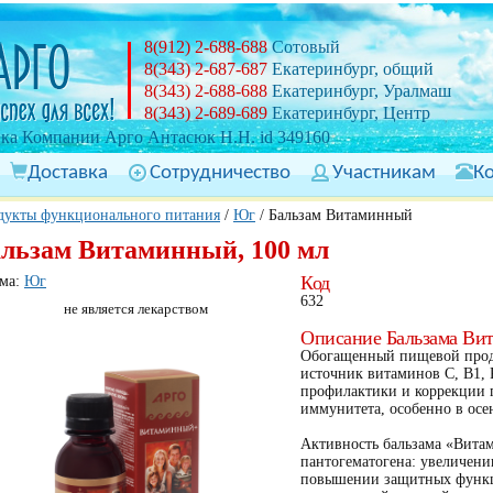
8(912) 2-688-688
Сотовый
8(343) 2-687-687
Екатеринбург, общий
8(343) 2-688-688
Екатеринбург, Уралмаш
8(343) 2-689-689
Екатеринбург, Центр
ка Компании Арго Антасюк Н.Н. id 349160
Доставка
Сотрудничество
Участникам
К
дукты функционального питания
/
Юг
/
Бальзам Витаминный
льзам Витаминный, 100 мл
Код
ма:
Юг
632
не является лекарством
Описание Бальзама Ви
Обогащенный пищевой проду
источник витаминов С, В1, 
профилактики и коррекции 
иммунитета, особенно в осе
Активность бальзама «Витам
пантогематогена: увеличени
повышении защитных функц