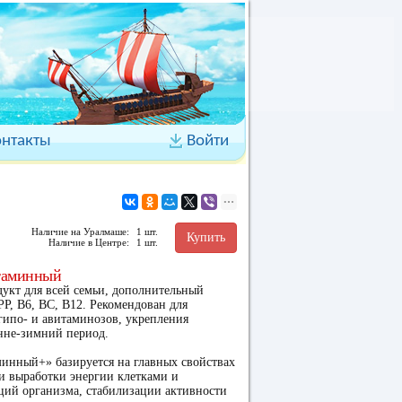
онтакты
Войти
Наличие на Уралмаше:
1 шт.
Купить
Наличие в Центре:
1 шт.
таминный
кт для всей семьи, дополнительный
РР, В6, ВС, В12. Рекомендован для
гипо- и авитаминозов, укрепления
нне-зимний период.
инный+» базируется на главных свойствах
и выработки энергии клетками и
ий организма, стабилизации активности