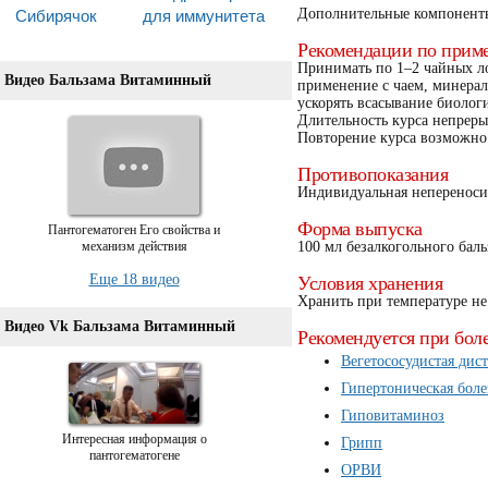
Сибирячок
для иммунитета
Дополнительные компоненты
Рекомендации по прим
Принимать по 1–2 чайных л
Видео Бальзама Витаминный
применение с чаем, минера
ускорять всасывание биолог
Длительность курса непрер
Повторение курса возможно 
Противопоказания
Индивидуальная непереноси
Форма выпуска
Пантогематоген Его свойства и
механизм действия
100 мл безалкогольного баль
Еще 18 видео
Условия хранения
Хранить при температуре не
Видео Vk Бальзама Витаминный
Рекомендуется при бол
Вегетососудистая дис
Гипертоническая боле
Гиповитаминоз
Интересная информация о
Грипп
пантогематогене
ОРВИ