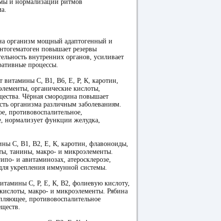
емы и нормализации ритмов
а.
на организм мощный адаптогенный и
тогематоген повышает резервы
тельность внутренних органов, усиливает
ративные процессы.
 витамины С, В1, В6, Е, Р, К, каротин,
элементы, органические кислоты,
щества. Чёрная смородина повышает
сть организма различным заболеваниям.
е, противовоспалительное,
е, нормализует функции желудка,
ны С, В1, В2, Е, К, каротин, флавоноиды,
ты, танины, макро- и микроэлементы.
по- и авитаминозах, атеросклерозе,
 для укрепления иммунной системы.
итамины С, Р, Е, К, В2, фолиевую кислоту,
кислоты, макро- и микроэлементы. Рябина
епляющее, противовоспалительное
еществ.