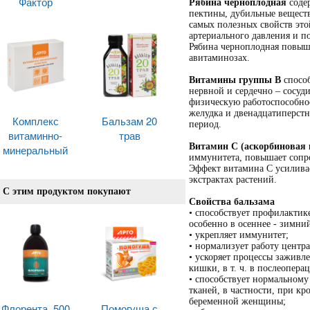
Фактор
Рябина черноплодная
содер
пектины, дубильные вещест
самых полезных свойств это
артериального давления и п
Рябина черноплодная повыш
авитаминозах.
Витамины группы В
спосо
нервной и сердечно – сосуд
физическую работоспособнос
желудка и двенадцатиперстн
Комплекс
Бальзам 20
период.
витаминно-
трав
Витамин С (аскорбиновая 
минеральный
иммунитета, повышает сопр
Эффект витамина С усиливае
экстрактах растений.
С этим продуктом покупают
Свойства бальзама
• способствует профилактик
особенно в осеннее - зимни
• укрепляет иммунитет;
• нормализует работу центр
• ускоряет процессы заживл
кишки, в т. ч. в послеопер
• способствует нормальному
тканей, в частности, при кр
беременной женщины;
Флорента, 500
Помогуша с