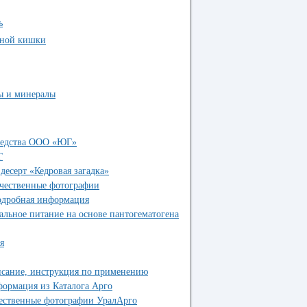
ь
тной кишки
ы и минералы
едства ООО «ЮГ»
Г
есерт «Кедровая загадка»
чественные фотографии
одробная информация
льное питание на основе пантогематогена
я
исание, инструкция по применению
ормация из Каталога Арго
ественные фотографии УралАрго