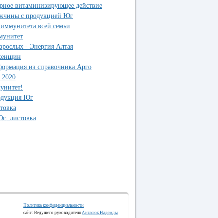
орное витаминизирующее действие
ужчины с продукцией Юг
иммунитета всей семьи
ммунитет
зрослых - Энергия Алтая
 женщин
формация из справочника Арго
 2020
унитет!
одукция Юг
товка
г: листовка
Политика конфиденциальности
сайт: Ведущего руководителя
Антасюк Надежды