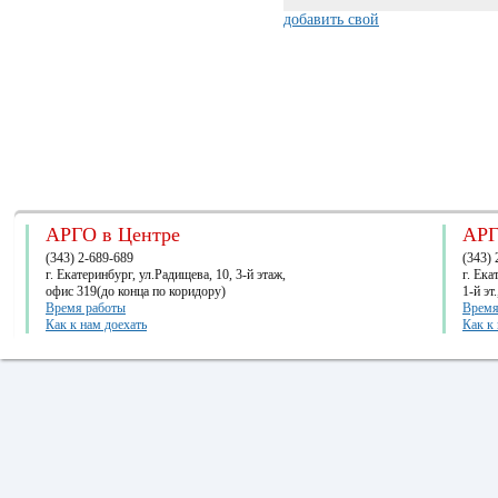
добавить свой
АРГО в Центре
АРГ
(343) 2-689-689
(343) 
г. Екатеринбург, ул.Радищева, 10, 3-й этаж,
г. Ек
офис 319(до конца по коридору)
1-й эт
Время работы
Время
Как к нам доехать
Как к