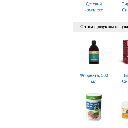
Детский
Си
комплекс
Си
С этим продуктом покуп
Флорента, 500
Б
мл
Си