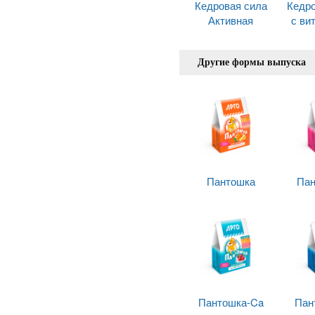
Кедровая сила
Кедро
Активная
с ви
Другие формы выпуска
Пантошка
Пан
Пантошка-Ca
Пан