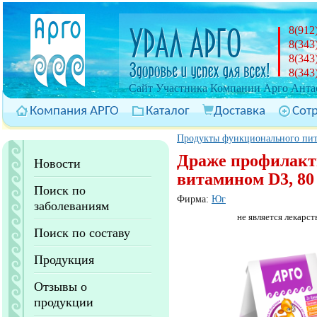
8(912
8(343
8(343
8(343
Cайт Участника Компании Арго Антас
Компания АРГО
Каталог
Доставка
Сот
Продукты функционального пи
Драже профилакт
Новости
витамином D3, 80
Поиск по
Фирма:
Юг
заболеваниям
не является лекарст
Поиск по составу
Продукция
Отзывы о
продукции