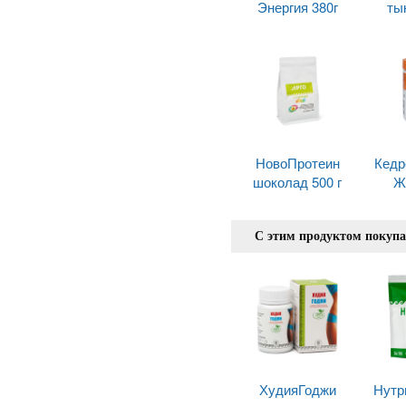
Энергия 380г
ты
НовоПротеин
Кедр
шоколад 500 г
Ж
С этим продуктом покуп
ХудияГоджи
Нутр