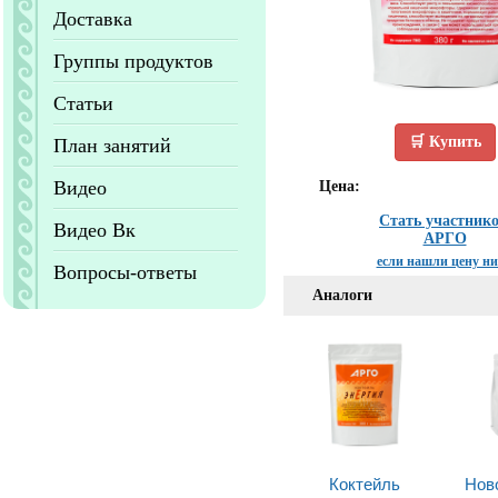
Доставка
Группы продуктов
Статьи
🛒 Купить
План занятий
Видео
Цена:
Стать участник
Видео Вк
АРГО
если нашли цену н
Вопросы-ответы
Аналоги
Коктейль
Нов