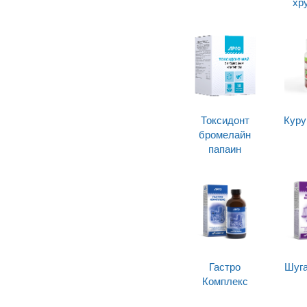
хр
Токсидонт
Куру
бромелайн
папаин
Гастро
Шуга
Комплекс