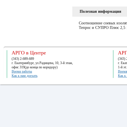
Полезная информация
Соотношение соевых изоля
Тепрос и СУПРО Плюс 2,5 :
АРГО в Центре
АРГ
(343) 2-689-689
(343) 
г. Екатеринбург, ул.Радищева, 10, 3-й этаж,
г. Ек
офис 319(до конца по коридору)
1-й эт
Время работы
Время
Как к нам доехать
Как к