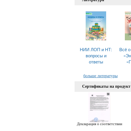
НИИ ЛОП и НТ:
Всё о
вопросы и
«Эн
ответы
«Г
больше литературы
Сертификаты на продукт
Декларация о соответствии