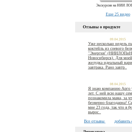
Экскурсия на НИИ Л
Еще 25 видео
Отзывы о продукте
09.04.2015
Уже несколько недель п
коктейль из соевого бел
"Энергия" (НИИЛОПиНТ
Новосибирск). Для моей
желудка идеальный вар
завтрака. Рано завтр..
08.04.2015
Я знаю компанию Арго 
лет. С ней всю нашу се
познакомила мама, за чт
безмерно благодарна! С
мне 23 года, так что я б
вырос..
Все отзывы
добавить 
Литература