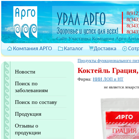
8(912
8(343
8(343
8(343
Cайт Участника Компании Арго Антас
Компания АРГО
Каталог
Доставка
Сот
Продукты функционального пи
Коктейль Грация, 
Новости
Фирма:
НИИ ЛОП и НТ
Поиск по
не является лекарст
заболеваниям
Поиск по составу
Продукция
Отзывы о
продукции