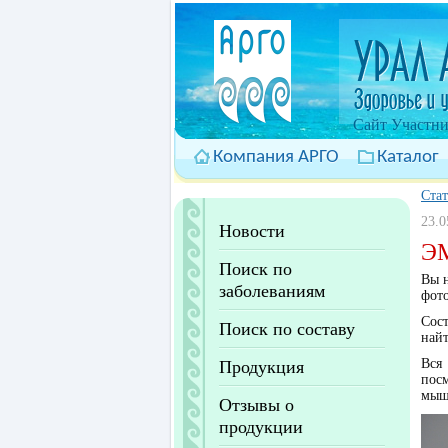
Cайт Участни
Компания АРГО
Каталог
Ста
23.0
Новости
ЭМ
Поиск по
Вы н
заболеваниям
фот
Сос
Поиск по составу
най
Вся
Продукция
пос
мыш
Отзывы о
продукции