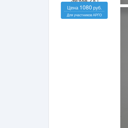
ЭМ-Квас 2 в 1
1080