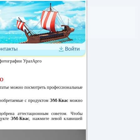
онтакты
Войти
 фотографии УралАрго
о
статье можно посмотреть профессиональные
риобретаемые с продуктом
ЭМ-Квас
можно
обрена аттестационным советом. Чтобы
дукте
ЭМ-Квас
, нажмите левой клавишей