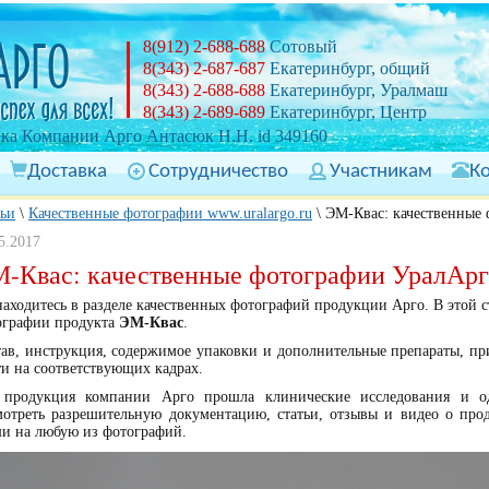
8(912) 2-688-688
Сотовый
8(343) 2-687-687
Екатеринбург, общий
8(343) 2-688-688
Екатеринбург, Уралмаш
8(343) 2-689-689
Екатеринбург, Центр
ка Компании Арго Антасюк Н.Н. id 349160
Доставка
Сотрудничество
Участникам
К
тьи
\
Качественные фотографии www.uralargo.ru
\
ЭМ-Квас: качественные
5.2017
-Квас: качественные фотографии УралАрг
аходитесь в разделе качественных фотографий продукции Арго. В этой 
ографии продукта
ЭМ-Квас
.
тав, инструкция, содержимое упаковки и дополнительные препараты, п
ти на соответствующих кадрах.
 продукция компании Арго прошла клинические исследования и од
мотреть разрешительную документацию, статьи, отзывы и видео о про
и на любую из фотографий.