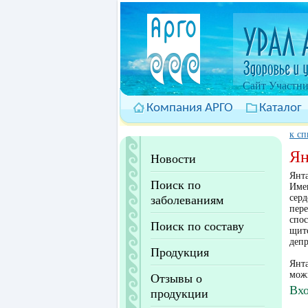
Cайт Участни
Компания АРГО
Каталог
к сп
Ян
Новости
Янта
Поиск по
Имен
серд
заболеваниям
пере
спос
Поиск по составу
щит
депр
Продукция
Янта
мож
Отзывы о
Вхо
продукции