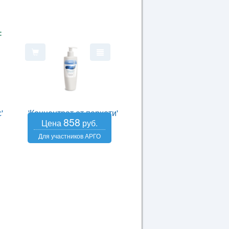
:
'
'Концентрат от перхоти'
858