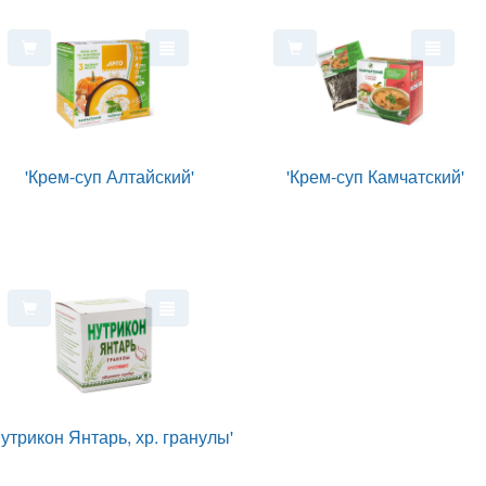
'Крем-суп Алтайский'
'Крем-суп Камчатский'
Нутрикон Янтарь, хр. гранулы'