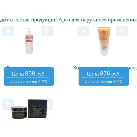
дит в состав продукции Арго для наружного применения
'Гиалурон для волос'
'Концентрат для роста волос
858
876