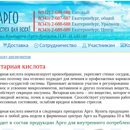
8(912) 2-688-688
Сотовый
8(343) 2-687-687
Екатеринбург, общий
8(343) 2-688-688
Екатеринбург, Уралмаш
8(343) 2-689-689
Екатеринбург, Центр
ка Компании Арго Антасюк Н.Н. id 349160
Доставка
Сотрудничество
Участникам
К
иску ингредиетов
тарная кислота
рная кислота нормализирует кровообращение, укрепляет стенки сосудов
но поэтому она отлично подходит для лечения и профилактики варикоз
ечно-сосудистой системы. Принимает активное участие в регулировании
нос и усвоение микроэлементов, витаминов и других полезных веществ,
обствует секреции инсулина. Янтарная кислота – это вещество, которое 
овидной железы, почек и надпочечников. Способствует улучшению рабо
ессивных состояниях, ослабляя вредное влияние стрессов.
рная кислота имеется в следующих препаратах Арго. Купить продукцию 
но в любой день недели в фирменных центрах Арго на Радищева 10 и М
дит в состав продукции Арго для внутреннего потреблен