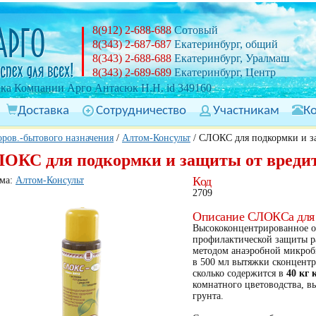
8(912) 2-688-688
Сотовый
8(343) 2-687-687
Екатеринбург, общий
8(343) 2-688-688
Екатеринбург, Уралмаш
8(343) 2-689-689
Екатеринбург, Центр
ка Компании Арго Антасюк Н.Н. id 349160
Доставка
Сотрудничество
Участникам
К
ров.-бытового назначения
/
Алтом-Консульт
/
СЛОКС для подкормки и 
ОКС для подкормки и защиты от вредит
Код
ма:
Алтом-Консульт
2709
Описание СЛОКСа для 
Высококонцентрированное о
профилактической защиты р
методом анаэробной микроб
в 500 мл вытяжки сконцентр
сколько содержится в
40 кг 
комнатного цветоводства, в
грунта.