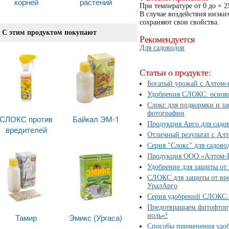
корней
растений
При температуре от 0 до + 2
В случае воздействия низк
сохраняют свои свойства.
С этим продуктом покупают
Рекомендуется
Для садоводов
Статьи о продукте:
Богатый урожай с Алтом-
Удобрения СЛОКС: основ
Слокс для подкормки и за
фотографии
СЛОКС против
Байкал ЭМ-1
Продукция Арго для садов
вредителей
Отличный результат с Алт
Серия "Слокс" для садово
Продукция ООО «Алтом-Ко
Удобрение для защиты от 
СЛОКС для защиты от вре
УралАрго
Серия удобрений СЛОКС: 
Предотвращаем фитофтору
ноль»!
Тамир
Эмикс (Ургаса)
Способы применения уд