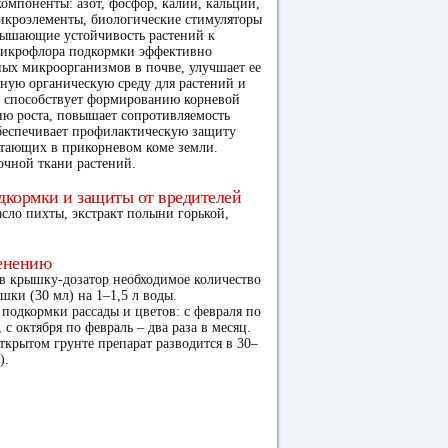
омпоненты: азот, фосфор, калий, кальций,
икроэлементы, биологические стимуляторы
овышающие устойчивость растений к
микрофлора подкормки эффективно
ных микроорганизмов в почве, улучшает ее
ьную органическую среду для растений и
 способствует формированию корневой
ию роста, повышает сопротивляемость
беспечивает профилактическую защиту
итающих в прикорневом коме земли.
очной ткани растений.
кормки и защиты от вредителей
асло пихты, экстракт полыни горькой,
енению
 в крышку-дозатор необходимое количество
ышки (30 мл) на 1–1,5 л воды.
 подкормки рассады и цветов: с февраля по
 с октября по февраль – два раза в месяц.
ткрытом грунте препарат разводится в 30–
).