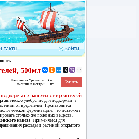
онтакты
Войти
защиты
елей, 500мл
Наличие на Уралмаше:
3 шт.
Купить
Наличие в Центре:
1 шт.
подкормки и защиты от вредителей
рганическое удобрение для подкормки и
астений от вредителей. Производится
иологической ферментации, что позволяет
ировать столько же полезных веществ,
конского навоза
. Применяется для
ыращивания рассады и растений открытого