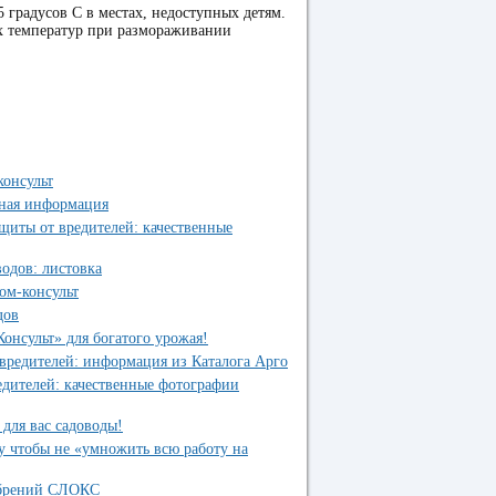
5 градусов С в местах, недоступных детям.
их температур при размораживании
консульт
ная информация
щиты от вредителей: качественные
одов: листовка
ом-консульт
дов
нсульт» для богатого урожая!
вредителей: информация из Каталога Арго
дителей: качественные фотографии
для вас садоводы!
 чтобы не «умножить всю работу на
обрений СЛОКС