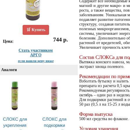
Содержит все необходимые к
магний и другие макро- и м
роста, а также вещества, п
заболеваниям. Уникальная 
подавляет развитие патоген
структуру, создавая питател
полезных микроорганизмов,
🛒 Купить
системы, увеличивает энерг
болезням. Дополнительно о
744 р.
Цена:
растений от вредителей, об
Увеличивает прочность клет
Стать участником
АРГО
Состав СЛОКСа для под
если нашли цену ниже
Вытяжка конского навоза, м
экстракт хвоща полевого.
Аналоги
Рекомендации по прим
Взболтать бутылку и налить
препарата из расчета 0,5 кр
Рекомендуемая регулярность
октябрь – один раз в неделю,
Для подкормки растений в о
50 раз (0,5 л на 15-25 л воды
Форма выпуска
СЛОКС для
СЛОКС для
500 мл средства во флаконе.
укрепления
подкормки
Условия хранения