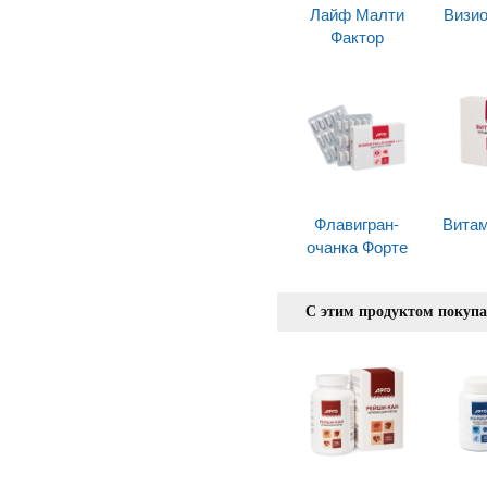
Лайф Малти
Визио
Фактор
Флавигран-
Витам
очанка Форте
С этим продуктом покуп