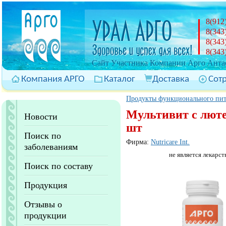
8(912
8(343
8(343
8(343
Cайт Участника Компании Арго Антас
Компания АРГО
Каталог
Доставка
Сот
Продукты функционального пи
Мультивит с люте
Новости
шт
Поиск по
Фирма:
Nutricare Int.
заболеваниям
не является лекарст
Поиск по составу
Продукция
Отзывы о
продукции