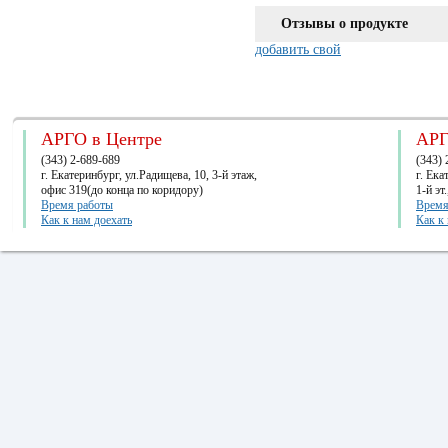
Отзывы о продукте
добавить свой
АРГО в Центре
АРГ
(343) 2-689-689
(343) 
г. Екатеринбург, ул.Радищева, 10, 3-й этаж,
г. Ек
офис 319(до конца по коридору)
1-й эт
Время работы
Время
Как к нам доехать
Как к