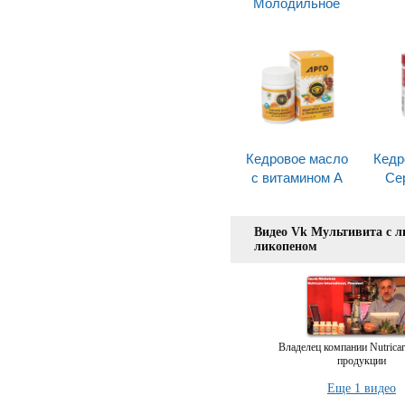
Молодильное
Кедровое масло
Кедр
с витамином А
Се
Видео Vk Мультивита с 
ликопеном
Владелец компании Nutricar
продукции
Еще 1 видео