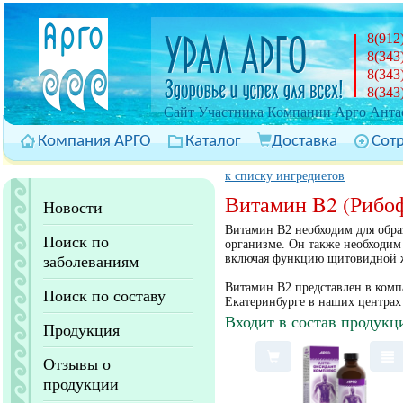
8(912
8(343
8(343
8(343
Cайт Участника Компании Арго Антас
Компания АРГО
Каталог
Доставка
Сот
к списку ингредиетов
Витамин B2 (Рибо
Новости
Витамин B2 необходим для обра
Поиск по
организме. Он также необходим 
включая функцию щитовидной 
заболеваниям
Витамин B2 представлен в комп
Поиск по составу
Екатеринбурге в наших центрах
Входит в состав продукц
Продукция
Отзывы о
продукции