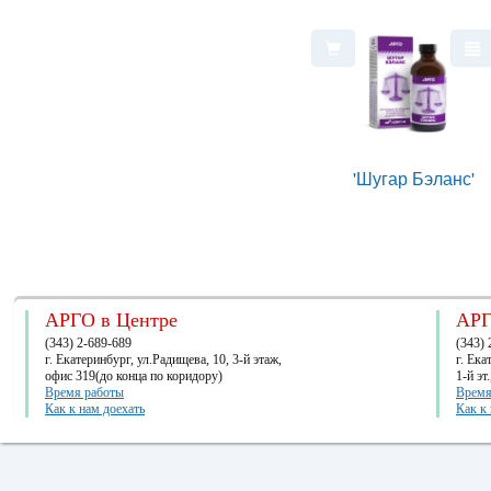
'Шугар Бэланс'
АРГО в Центре
АРГ
(343) 2-689-689
(343) 
г. Екатеринбург, ул.Радищева, 10, 3-й этаж,
г. Ек
офис 319(до конца по коридору)
1-й эт
Время работы
Время
Как к нам доехать
Как к