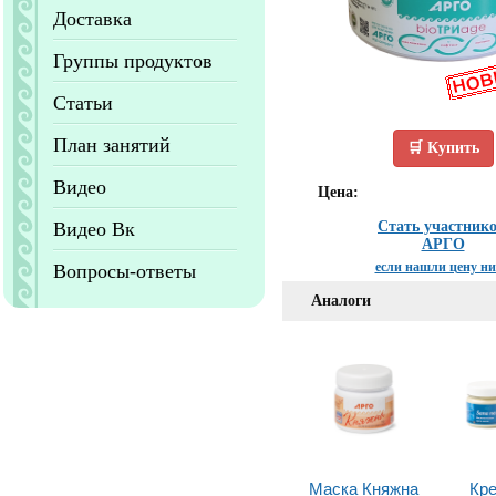
Доставка
Группы продуктов
Статьи
План занятий
🛒 Купить
Видео
Цена:
Видео Вк
Стать участник
АРГО
если нашли цену н
Вопросы-ответы
Аналоги
Маска Княжна
Кре