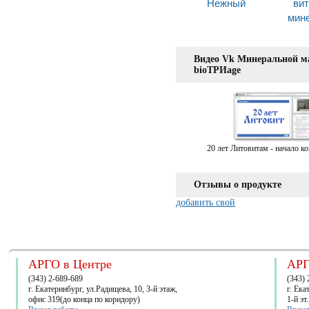
Нежный
ви
мин
Видео Vk Минеральной 
bioТРИage
20 лет Литовитам - начало к
Отзывы о продукте
добавить свой
АРГО в Центре
АРГ
(343) 2-689-689
(343) 
г. Екатеринбург, ул.Радищева, 10, 3-й этаж,
г. Ек
офис 319(до конца по коридору)
1-й эт