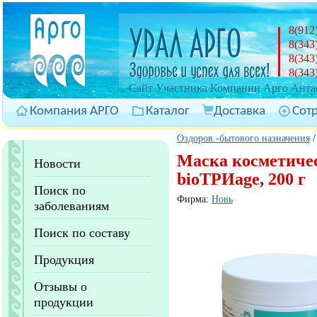
8(912
8(343
8(343
8(343
Cайт Участника Компании Арго Антас
Компания АРГО
Каталог
Доставка
Сот
Оздоров.-бытового назначения
Маска косметиче
Новости
bioТРИage, 200 г
Поиск по
Фирма:
Новь
заболеваниям
Поиск по составу
Продукция
Отзывы о
продукции