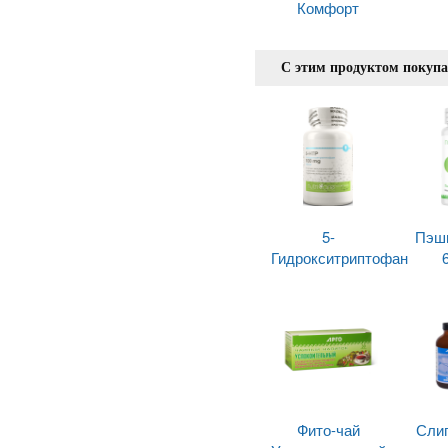
Комфорт
С этим продуктом покуп
5-
Пэшн
Гидрокситриптофан
Фито-чай
Слип