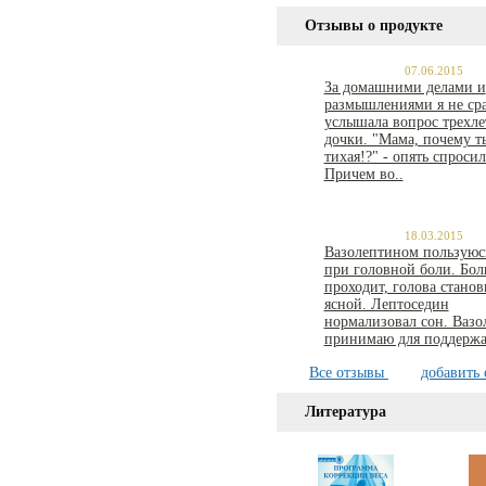
Отзывы о продукте
07.06.2015
За домашними делами и
размышлениями я не ср
услышала вопрос трехле
дочки. "Мама, почему т
тихая!?" - опять спросил
Причем во..
18.03.2015
Вазолептином пользуюсь
при головной боли. Бол
проходит, голова станов
ясной. Лептоседин
нормализовал сон. Вазо
принимаю для поддержа
Все отзывы
добавить 
Литература