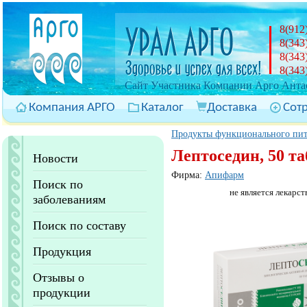
8(912
8(343
8(343
8(343
Cайт Участника Компании Арго Антас
Компания АРГО
Каталог
Доставка
Сот
Продукты функционального пи
Лептоседин, 50 т
Новости
Фирма:
Апифарм
Поиск по
не является лекарст
заболеваниям
Поиск по составу
Продукция
Отзывы о
продукции