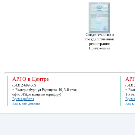
Свидетельство о
государственной
регистрации
Приложение
АРГО в Центре
АРГ
(343) 2-689-689
(343) 
г. Екатеринбург, ул.Радищева, 10, 3-й этаж,
г. Ек
офис 319(до конца по коридору)
1-й эт
Время работы
Время
Как к нам доехать
Как к