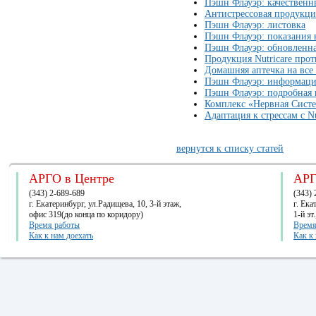
Пэшн Флауэр: качественн
Антистрессовая продукци
Пэшн Флауэр: листовка
Пэшн Флауэр: показания
Пэшн Флауэр: обновленн
Продукция Nutricare прот
Домашняя аптечка на все 
Пэшн Флауэр: информация
Пэшн Флауэр: подробная
Комплекс «Нервная Сист
Адаптация к стрессам с Nu
вернутся к списку статей
АРГО в Центре
АРГ
(343) 2-689-689
(343) 
г. Екатеринбург, ул.Радищева, 10, 3-й этаж,
г. Ек
офис 319(до конца по коридору)
1-й эт
Время работы
Время
Как к нам доехать
Как к