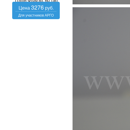
Пэшн Флауэр, 60 таб
3276