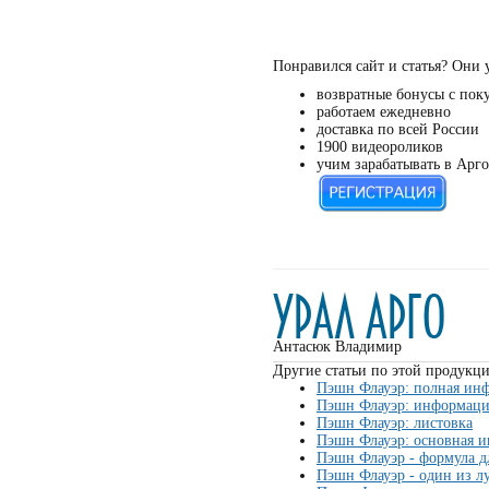
Понравился сайт и статья? Они 
возвратные бонусы с пок
работаем ежедневно
доставка по всей России
1900 видеороликов
учим зарабатывать в Арго
Антасюк Владимир
Другие статьи по этой продукци
Пэшн Флауэр: полная ин
Пэшн Флауэр: информаци
Пэшн Флауэр: листовка
Пэшн Флауэр: основная 
Пэшн Флауэр - формула дл
Пэшн Флауэр - один из 