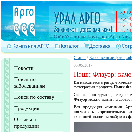
8(912
8(343
8(343
8(343
Cайт Участника Компании Арго Антас
Компания АРГО
Каталог
Доставка
Сот
Статьи
\
Качественные фотограф
05.05.2017
Новости
Пэшн Флауэр: кач
Поиск по
Вы находитесь в разделе качес
заболеваниям
фотографии продукта
Пэшн Фл
Состав, инструкция, содерж
Поиск по составу
Флауэр
можно найти на соотве
Вся продукция компании Арг
Продукция
посмотреть разрешительную 
клавишей мыши на любую из ф
Отзывы о
продукции