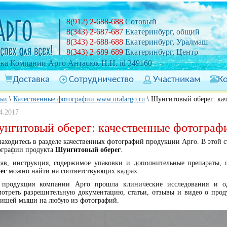
8(912) 2-688-688
Сотовый
8(343) 2-687-687
Екатеринбург, общий
8(343) 2-688-688
Екатеринбург, Уралмаш
8(343) 2-689-689
Екатеринбург, Центр
ка Компании Арго Антасюк Н.Н. id 349160
Доставка
Сотрудничество
Участникам
К
тьи
\
Качественные фотографии www.uralargo.ru
\
Шунгитовый оберег: ка
4.2017
нгитовый оберег: качественные фотограф
аходитесь в разделе качественных фотографий продукции Арго. В этой 
ографии продукта
Шунгитовый оберег
.
тав, инструкция, содержимое упаковки и дополнительные препараты,
рег
можно найти на соответствующих кадрах.
 продукция компании Арго прошла клинические исследования и од
мотреть разрешительную документацию, статьи, отзывы и видео о про
вишей мыши на любую из фотографий.