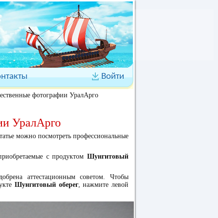
онтакты
Войти
чественные фотографии УралАрго
ии УралАрго
статье можно посмотреть профессиональные
 приобретаемые с продуктом
Шунгитовый
обрена аттестационным советом. Чтобы
дукте
Шунгитовый оберег
, нажмите левой