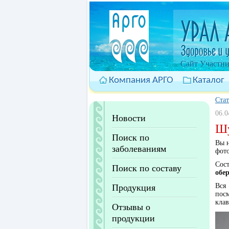
Cайт Участни
Компания АРГО
Каталог
Ста
06.0
Новости
Шу
Поиск по
Вы н
заболеваниям
фот
Сос
Поиск по составу
обе
Вся
Продукция
пос
кла
Отзывы о
продукции