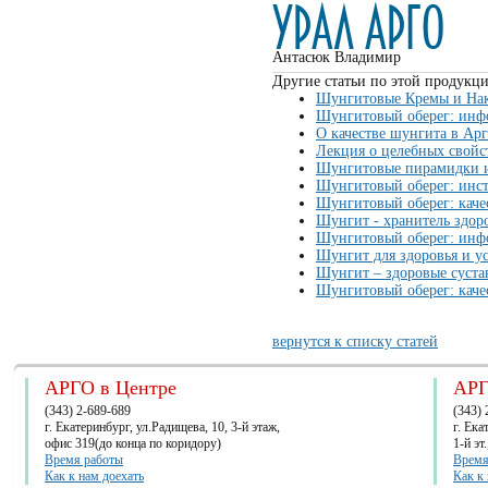
Антасюк Владимир
Другие статьи по этой продукци
Шунгитовые Кремы и Нак
Шунгитовый оберег: инф
О качестве шунгита в Арг
Лекция о целебных свойс
Шунгитовые пирамидки и
Шунгитовый оберег: инс
Шунгитовый оберег: кач
Шунгит - хранитель здоро
Шунгитовый оберег: инфо
Шунгит для здоровья и у
Шунгит – здоровые суста
Шунгитовый оберег: кач
вернутся к списку статей
АРГО в Центре
АРГ
(343) 2-689-689
(343) 
г. Екатеринбург, ул.Радищева, 10, 3-й этаж,
г. Ек
офис 319(до конца по коридору)
1-й эт
Время работы
Время
Как к нам доехать
Как к