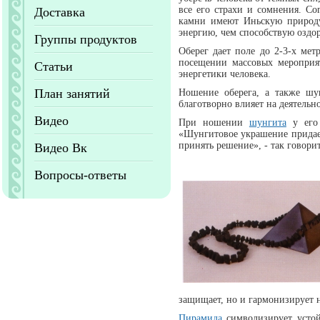
все его страхи и сомнения. С
Доставка
камни имеют Иньскую природу
энергию, чем способствую оздо
Группы продуктов
Оберег
дает поле до 2-3-х мет
посещении массовых мероприят
Статьи
энергетики человека.
План занятий
Ношение
оберега, а также шу
благотворно влияет на деятельн
Видео
При ношении
шунгита
у его 
«Шунгитовое украшение придает 
принять решение», - так говори
Видео Вк
Вопросы-ответы
защищает, но и гармонизирует н
Пирамида
символизирует устой