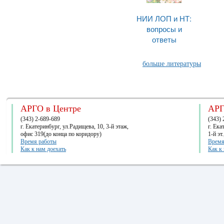
НИИ ЛОП и НТ:
вопросы и
ответы
больше литературы
АРГО в Центре
АРГ
(343) 2-689-689
(343) 
г. Екатеринбург, ул.Радищева, 10, 3-й этаж,
г. Ек
офис 319(до конца по коридору)
1-й эт
Время работы
Время
Как к нам доехать
Как к