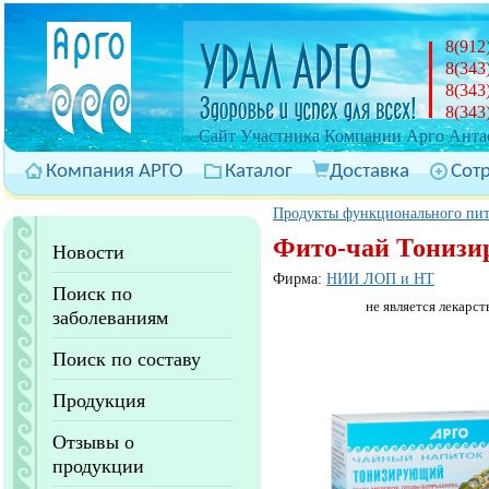
8(912
8(343
8(343
8(343
Cайт Участника Компании Арго Антас
Компания АРГО
Каталог
Доставка
Сот
Продукты функционального пи
Фито-чай Тонизир
Новости
Фирма:
НИИ ЛОП и НТ
Поиск по
не является лекарст
заболеваниям
Поиск по составу
Продукция
Отзывы о
продукции