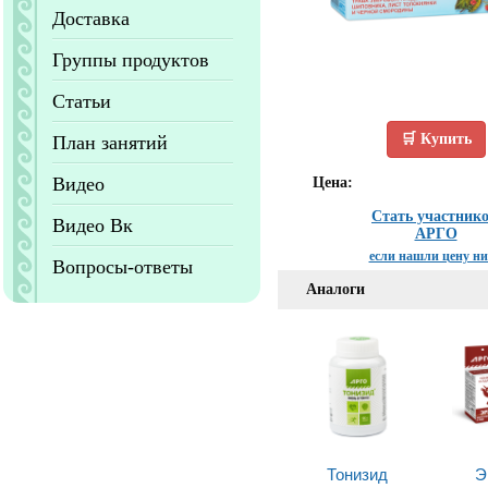
Доставка
Группы продуктов
Статьи
🛒 Купить
План занятий
Видео
Цена:
Стать участник
Видео Вк
АРГО
если нашли цену н
Вопросы-ответы
Аналоги
Тонизид
Э