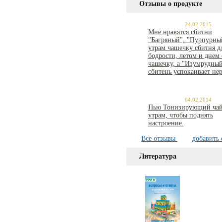
Отзывы о продукте
24.02.2015
Мне нравятся сбитни
"Багряный", "Пурпурный
утрам чашечку сбитня д
бодрости, летом и днем
чашечку, а "Изумрудны
сбитень успокаивает нер
04.02.2014
Пью Тонизирующий чай
утрам, чтобы поднять
настроение.
Все отзывы
добавить 
Литература