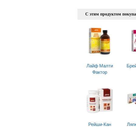
С этим продуктом покуп
Лайф Малти
Бре
Фактор
Рейши-Кан
Ляп