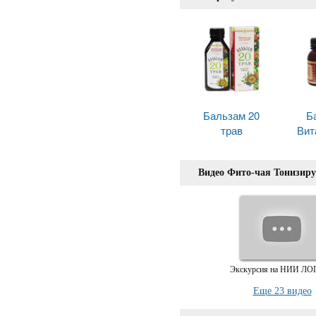
Бальзам 20
Б
трав
Вит
Видео Фито-чая Тонизир
Экскурсия на НИИ Л
Еще 23 видео