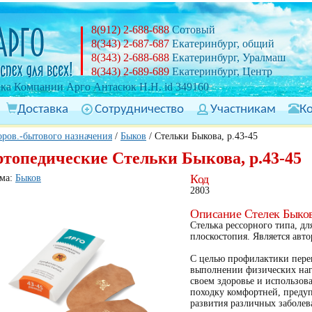
8(912) 2-688-688
Сотовый
8(343) 2-687-687
Екатеринбург, общий
8(343) 2-688-688
Екатеринбург, Уралмаш
8(343) 2-689-689
Екатеринбург, Центр
ка Компании Арго Антасюк Н.Н. id 349160
Доставка
Сотрудничество
Участникам
К
ров.-бытового назначения
/
Быков
/
Стельки Быкова, р.43-45
топедические Стельки Быкова, р.43-45
Код
ма:
Быков
2803
Описание Стелек Быко
Стелька рессорного типа, д
плоскостопия. Является авто
C целью профилактики перег
выполнении физических наг
своем здоровье и использов
походку комфортней, предуп
развития различных заболев