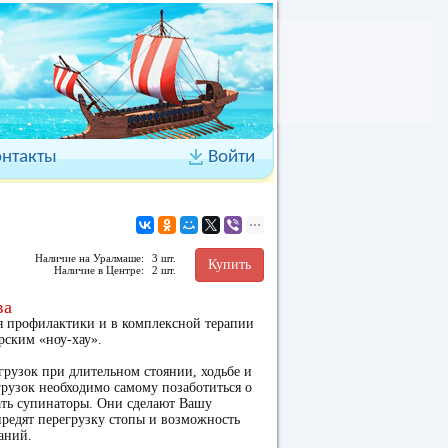
онтакты
Войти
Наличие на Уралмаше:
3 шт.
Купить
Наличие в Центре:
2 шт.
ва
ля профилактики и в комплексной терапии
рским «ноу-хау».
рузок при длительном стоянии, ходьбе и
рузок необходимо самому позаботиться о
ать супинаторы. Они сделают Вашу
редят перегрузку стопы и возможность
аний.