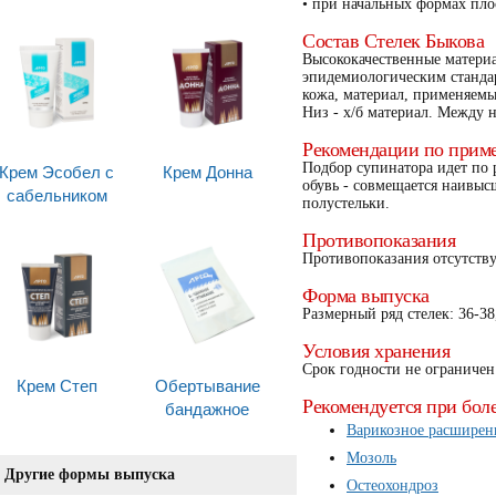
• при начальных формах пло
Состав Стелек Быкова
Высококачественные матери
эпидемиологическим стандар
кожа, материал, применяемы
Низ - х/б материал. Между 
Рекомендации по прим
Крем Эсобел с
Крем Донна
Подбор супинатора идет по 
обувь - совмещается наивыс
сабельником
полустельки.
Противопоказания
Противопоказания отсутству
Форма выпуска
Размерный ряд стелек: 36-38,
Условия хранения
Срок годности не ограничен
Крем Степ
Обертывание
Рекомендуется при бол
бандажное
Варикозное расширен
Мозоль
Другие формы выпуска
Остеохондроз