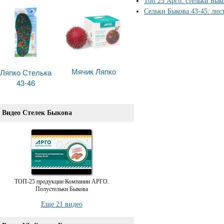
Топ 25 Арго: стельки Бык
Сельки Быкова 43-45: лис
Мячик Ляпко
Ляпко Стелька
43-46
Видео Стелек Быкова
ТОП-25 продукции Компании АРГО.
Полустельки Быкова
Еще 21 видео