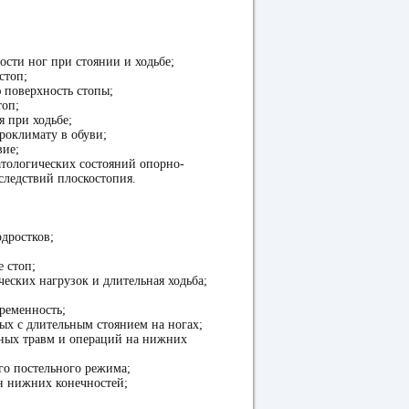
ости ног при стоянии и ходьбе;
стоп;
 поверхность стопы;
топ;
 при ходьбе;
роклимату в обуви;
вие;
атологических состояний опорно-
следствий плоскостопия.
одростков;
е стоп;
еских нагрузок и длительная ходьба;
еременность;
ных с длительным стоянием на ногах;
нных травм и операций на нижних
ого постельного режима;
н нижних конечностей;