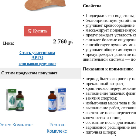
Свойства
• Поддерживает свод стопы;
• благоприятствует устойчив
• улучшает кровообращение 
• массажирует подошвенную
🛒 Купить
• предупреждает усталость с
• снижает болевые ощущения
2 760 р.
Цена:
• способствует лучшему мик
• улучшает общее самочувст
Стать участником
• предупреждает развитие п
АРГО
двигательной системы — по
если нашли цену ниже
Показания к применению
С этим продуктом покупают
• период быстрого роста у п
• преклонный возраст;
• хроническое переутомлени
• выполнение тяжелых физич
• занятия спортом;
• избыточная масса тела и б
• выполнение работ, связан
• состояние после перенесе
конечностях и стопе;
• состояние после длительн
Остео Комплекс
Реотон
• варикозное расширение ве
Комплекс
• пяточная шпора;