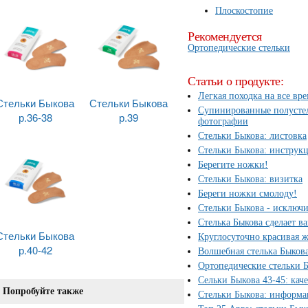
Плоскостопие
Рекомендуется
Ортопедические стельки
Статьи о продукте:
Легкая походка на все вр
Стельки Быкова
Стельки Быкова
Супинированные полустель
р.36-38
р.39
фотографии
Стельки Быкова: листовка
Стельки Быкова: инструк
Берегите ножки!
Стельки Быкова: визитка
Береги ножки смолоду!
Стельки Быкова - исключи
Стелька Быкова сделает в
Стельки Быкова
Круглосуточно красивая 
р.40-42
Волшебная стелька Быков
Ортопедические стельки 
Сельки Быкова 43-45: ка
Попробуйте также
Стельки Быкова: информа