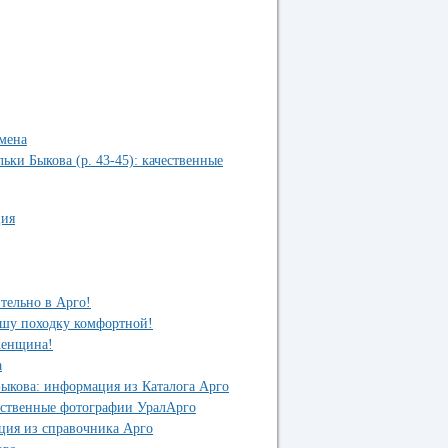
емена
ки Быкова (р. 43-45): качественные
ция
тельно в Арго!
ашу походку комфортной!
женщина!
а
Быкова: информация из Каталога Арго
чественные фотографии УралАрго
ция из справочника Арго