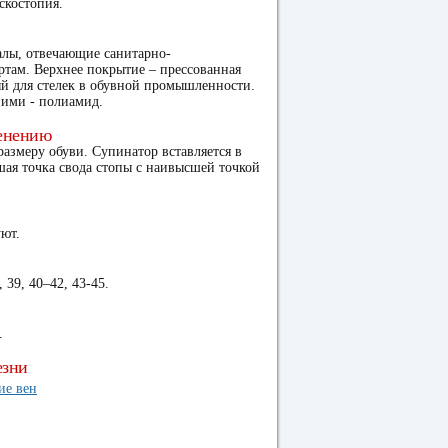
скостопия.
алы, отвечающие санитарно-
там. Верхнее покрытие – прессованная
й для стелек в обувной промышленности.
ними - полиамид.
енению
размеру обуви. Супинатор вставляется в
шая точка свода стопы с наивысшей точкой
ют.
 39, 40–42, 43-45.
.
езни
ие вен