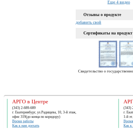
Еще 4 видео
Отзывы о продукте
добавить свой
Сертификаты на продукт
Свидетельство о государственн
АРГО в Центре
АРГ
(343) 2-689-689
(343) 
г. Екатеринбург, ул.Радищева, 10, 3-й этаж,
г. Ек
офис 319(до конца по коридору)
1-й эт
Время работы
Время
Как к нам доехать
Как к