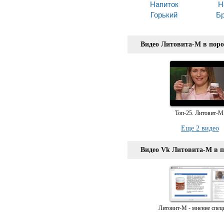
Напиток
Н
Горький
Бр
Видео Литовита-М в пор
Топ-25. Литовит-М
Еще 2 видео
Видео Vk Литовита-М в 
Литовит-М - мнение спец