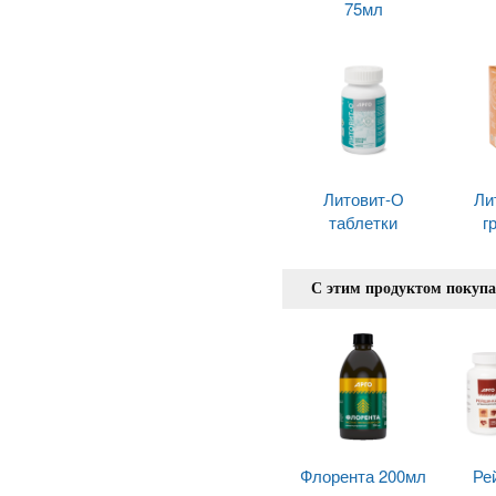
75мл
Литовит-О
Ли
таблетки
г
С этим продуктом покуп
Флорента 200мл
Ре