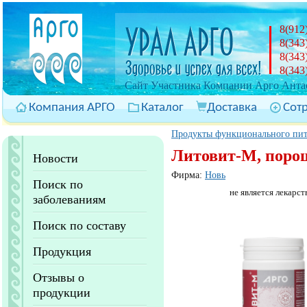
8(912
8(343
8(343
8(343
Cайт Участника Компании Арго Антас
Компания АРГО
Каталог
Доставка
Сот
Продукты функционального пи
Литовит-М, порош
Новости
Фирма:
Новь
Поиск по
не является лекарст
заболеваниям
Поиск по составу
Продукция
Отзывы о
продукции