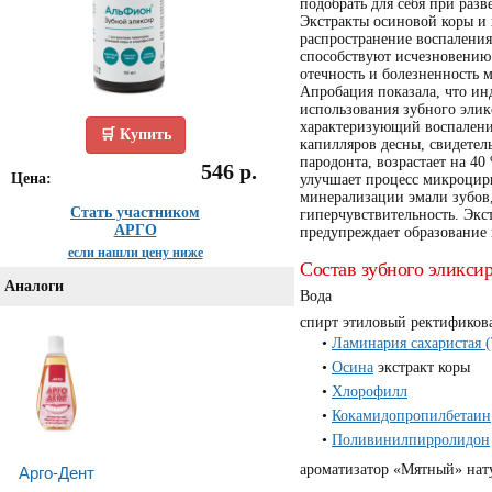
подобрать для себя при раз
Экстракты осиновой коры и
распространение воспаления 
способствуют исчезновению 
отечность и болезненность 
Апробация показала, что ин
использования зубного элик
характеризующий воспаление
🛒 Купить
капилляров десны, свидете
пародонта, возрастает на 4
546 р.
Цена:
улучшает процесс микроцир
минерализации эмали зубов
Стать участником
гиперчувствительность. Эк
АРГО
предупреждает образование 
если нашли цену ниже
Состав зубного эликси
Аналоги
Вода
спирт этиловый ректифико
Ламинария сахаристая (T
Осина
экстракт коры
Хлорофилл
Кокамидопропилбетаин
Поливинилпирролидон
Арго-Дент
ароматизатор «Мятный» нат