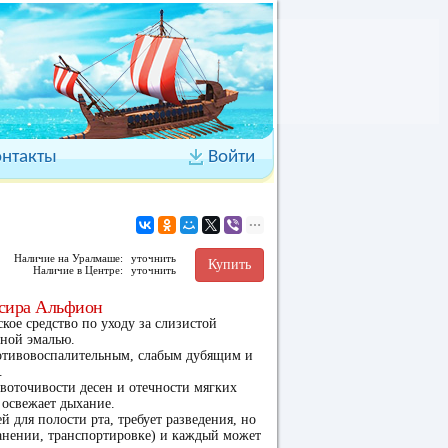
онтакты
Войти
Наличие на Уралмаше:
уточнить
Купить
Наличие в Центре:
уточнить
ксира Альфион
ое средство по уходу за слизистой
бной эмалью.
отивовоспалительным, слабым дубящим и
.
воточивости десен и отечности мягких
 освежает дыхание.
й для полости рта, требует разведения, но
ранении, транспортировке) и каждый может