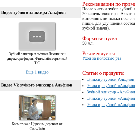
Рекомендации по прим
После чистки зубов зубной п
Видео зубного эликсира Альфион
20 капель эликсира "Альфио
выполнять не только после ч
пищи, для улучшения состоя
зубной эмали).
Форма выпуска
50 мл.
Рекомендуется
Зубной эликсир Альфион Лекция ген
Уход за полостью рта
директора фирмы ФитоЛайн Зорьктной
Т С
Еще 1 видео
Статьи о продукте:
Эликсир зубной Альфион 
Видео Vk зубного эликсира Альфион
Эликсир зубной «Альфион
Зубной эликсир «АльФио
Эликсир зубной «Альфион
Эликсир зубной «Альфион
Косметика с Царским деревом от
ФитоЛайн