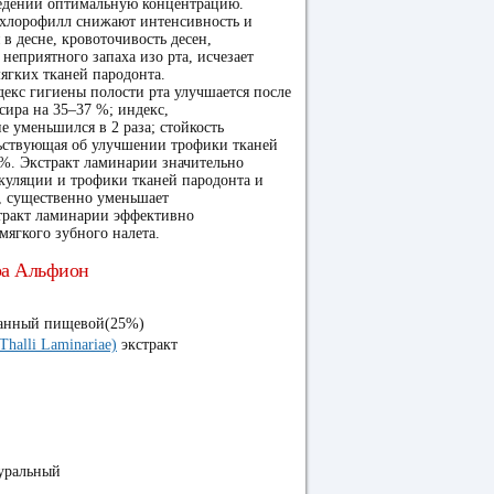
ведении оптимальную концентрацию.
 хлорофилл снижают интенсивность и
в десне, кровоточивость десен,
неприятного запаха изо рта, исчезает
мягких тканей пародонта.
декс гигиены полости рта улучшается после
сира на 35–37 %; индекс,
 уменьшился в 2 раза; стойкость
льствующая об улучшении трофики тканей
0 %. Экстракт ламинарии значительно
куляции и трофики тканей пародонта и
, существенно уменьшает
стракт ламинарии эффективно
мягкого зубного налета.
ра Альфион
ванный пищевой(25%)
halli Laminariae)
экстракт
уральный