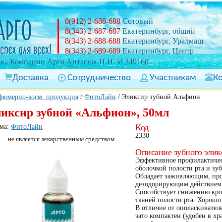
8(912) 2-688-688
Сотовый
8(343) 2-687-687
Екатеринбург, общий
8(343) 2-688-688
Екатеринбург, Уралмаш
8(343) 2-689-689
Екатеринбург, Центр
ка Компании Арго Антасюк Н.Н. id 349160
Доставка
Сотрудничество
Участникам
К
фюмерно-косм. продукция
/
ФитоЛайн
/
Эликсир зубной Альфион
иксир зубной «Альфион», 50мл
Код
ма:
ФитоЛайн
2330
не является лекарственным средством
Описание зубного эли
Эффективное профилактическ
оболочкой полости рта и зу
Обладает заживляющим, пр
дезодорирующим действием
Способствует снижению кро
тканей полости рта. Хорошо
В отличие от ополаскивателе
зато компактен (удобен в х