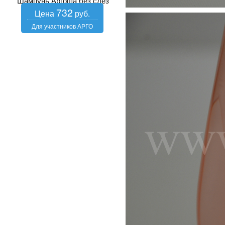
Шампунь Аргоша без слез
732