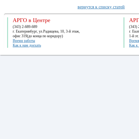
вернутся к списку статей
АРГО в Центре
АРГ
(343) 2-689-689
(343) 
г. Екатеринбург, ул.Радищева, 10, 3-й этаж,
г. Ек
офис 319(до конца по коридору)
1-й эт
Время работы
Время
Как к нам доехать
Как к