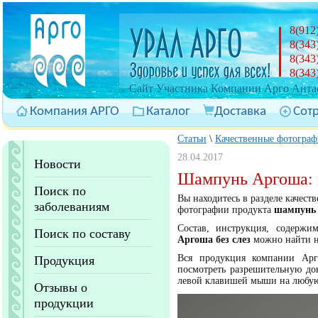
8(912
8(343
8(343
8(343
Cайт Участника Компании Арго Антас
Компания АРГО
Каталог
Доставка
Сот
Статьи
\
Качественные фотограф
28.04.2017
Новости
Шампунь Аргоша: 
Поиск по
Вы находитесь в разделе качес
заболеваниям
фотографии продукта
шампунь 
Состав, инструкция, содержи
Поиск по составу
Аргоша без слез
можно найти н
Вся продукция компании Арг
Продукция
посмотреть разрешительную до
левой клавишей мыши на любую
Отзывы о
продукции