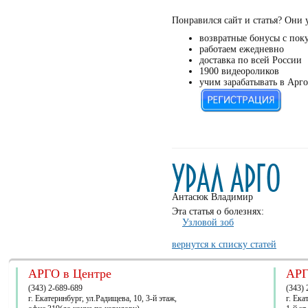
Понравился сайт и статья? Они 
возвратные бонусы с пок
работаем ежедневно
доставка по всей России
1900 видеороликов
учим зарабатывать в Арго
Антасюк Владимир
Эта статья о болезнях:
Узловой зоб
вернутся к списку статей
АРГО в Центре
АРГ
(343) 2-689-689
(343) 
г. Екатеринбург, ул.Радищева, 10, 3-й этаж,
г. Ек