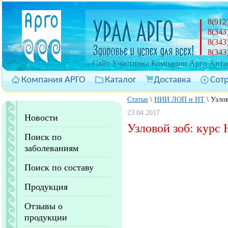
8(912
8(343
8(343
8(343
Cайт Участника Компании Арго Антас
Компания АРГО
Каталог
Доставка
Сот
Статьи
\
НИИ ЛОП и НТ
\
Узло
23.04.2017
Новости
Узловой зоб: кур
Поиск по
заболеваниям
Поиск по составу
Продукция
Отзывы о
продукции