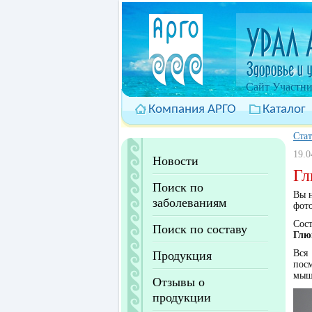
Cайт Участни
Компания АРГО
Каталог
Ста
19.0
Новости
Гл
Поиск по
Вы н
заболеваниям
фот
Сос
Поиск по составу
Глю
Вся
Продукция
пос
мыш
Отзывы о
продукции