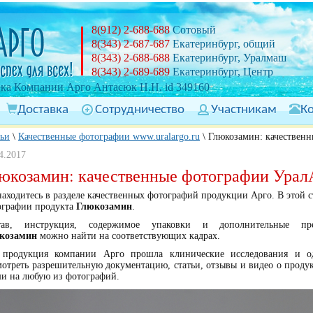
8(912) 2-688-688
Сотовый
8(343) 2-687-687
Екатеринбург, общий
8(343) 2-688-688
Екатеринбург, Уралмаш
8(343) 2-689-689
Екатеринбург, Центр
ка Компании Арго Антасюк Н.Н. id 349160
Доставка
Сотрудничество
Участникам
К
тьи
\
Качественные фотографии www.uralargo.ru
\
Глюкозамин: качествен
4.2017
юкозамин: качественные фотографии Урал
аходитесь в разделе качественных фотографий продукции Арго. В этой 
ографии продукта
Глюкозамин
.
тав, инструкция, содержимое упаковки и дополнительные пр
козамин
можно найти на соответствующих кадрах.
 продукция компании Арго прошла клинические исследования и од
мотреть разрешительную документацию, статьи, отзывы и видео о проду
и на любую из фотографий.