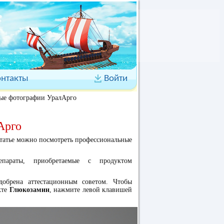
онтакты
Войти
ные фотографии УралАрго
Арго
статье можно посмотреть профессиональные
епараты, приобретаемые с продуктом
обрена аттестационным советом. Чтобы
кте
Глюкозамин
, нажмите левой клавишей