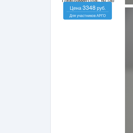
Глюкозамин-Плас, 60 таб
3348