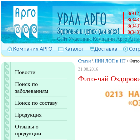
8(912
8(343
8(343
8(343
Cайт Участника Компании Арго Антас
Компания АРГО
Каталог
Доставка
Сот
Статьи
\
НИИ ЛОП и НТ
\
Фито
31.08.2016
Новости
Фито-чай Оздорови
Поиск по
заболеваниям
Поиск по составу
Продукция
Отзывы о
продукции