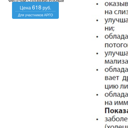
Фито-чай Оздоровительный
618