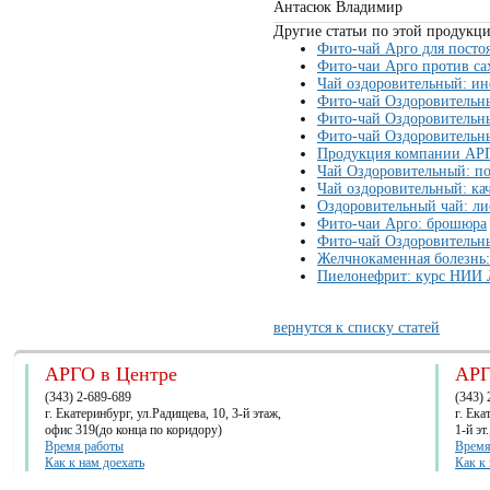
Антасюк Владимир
Другие статьи по этой продукци
Фито-чай Арго для посто
Фито-чаи Арго против са
Чай оздоровительный: ин
Фито-чай Оздоровительн
Фито-чай Оздоровительны
Фито-чай Оздоровитель
Продукция компании АР
Чай Оздоровительный: п
Чай оздоровительный: ка
Оздоровительный чай: ли
Фито-чаи Арго: брошюра
Фито-чай Оздоровительн
Желчнокаменная болезнь
Пиелонефрит: курс НИИ
вернутся к списку статей
АРГО в Центре
АРГ
(343) 2-689-689
(343) 
г. Екатеринбург, ул.Радищева, 10, 3-й этаж,
г. Ек
офис 319(до конца по коридору)
1-й эт
Время работы
Время
Как к нам доехать
Как к