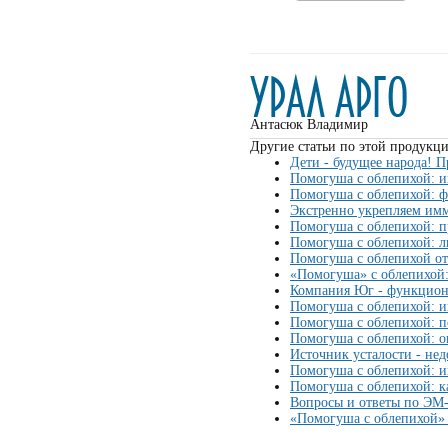
Антасюк Владимир
Другие статьи по этой продукци
Дети - будущее народа! П
Помогуша с облепихой: 
Помогуша с облепихой: ф
Экстренно укрепляем им
Помогуша с облепихой: 
Помогуша с облепихой: л
Помогуша с облепихой от
«Помогуша» с облепихой
Компания Юг - функциона
Помогуша с облепихой: 
Помогуша с облепихой: п
Помогуша с облепихой: 
Источник усталости - нед
Помогуша с облепихой: и
Помогуша с облепихой: к
Вопросы и ответы по ЭМ-
«Помогуша с облепихой» 