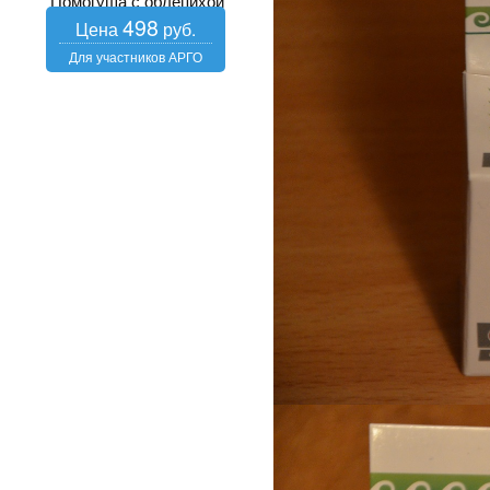
Помогуша с облепихой
498