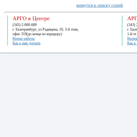
вернутся к списку статей
АРГО в Центре
АРГ
(343) 2-689-689
(343) 
г. Екатеринбург, ул.Радищева, 10, 3-й этаж,
г. Ек
офис 319(до конца по коридору)
1-й эт
Время работы
Время
Как к нам доехать
Как к