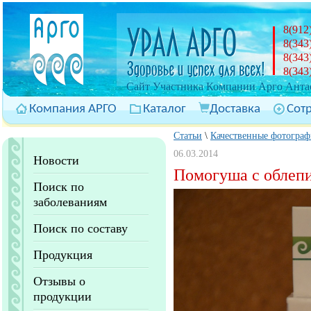
8(912
8(343
8(343
8(343
Cайт Участника Компании Арго Антас
Компания АРГО
Каталог
Доставка
Сот
Статьи
\
Качественные фотогра
06.03.2014
Новости
Помогуша с облепи
Поиск по
заболеваниям
Поиск по составу
Продукция
Отзывы о
продукции